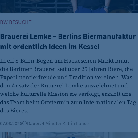
BW BESUCHT
Brauerei Lemke – Berlins Biermanufaktur
mit ordentlich Ideen im Kessel
In elf S-Bahn-Bögen am Hackeschen Markt braut
die Berliner Brauerei seit über 25 Jahren Biere, die
Experimentierfreude und Tradition vereinen. Was
den Ansatz der Brauerei Lemke auszeichnet und
welche kulturelle Mission sie verfolgt, erzählt uns
das Team beim Ortstermin zum Internationalen Tag
des Bieres.
07.08.2026
Dauer: 4 Minuten
Katrin Lohse
kukki Cocktail – eine „Schnapsidee“ entpuppt sich als Mill