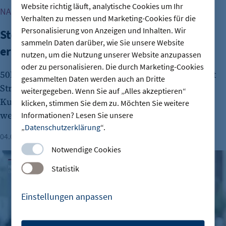
Website richtig läuft, analytische Cookies um Ihr
NACHGEFRAGT: DAS KURZINTERVIEW
Verhalten zu messen und Marketing-Cookies für die
Personalisierung von Anzeigen und Inhalten. Wir
Stefan Kapferer: „Berlin braucht
sammeln Daten darüber, wie Sie unsere Website
erneuerbare Energie“
nutzen, um die Nutzung unserer Website anzupassen
oder zu personalisieren. Die durch Marketing-Cookies
50Hertz versorgt rund 18 Millionen Menschen mit
gesammelten Daten werden auch an Dritte
Strom. CEO Stefan Kapferer erzählt im
weitergegeben. Wenn Sie auf „Alles akzeptieren“
Kurzinterview, wie Berlins Energie-Infrastruktur
klicken, stimmen Sie dem zu. Möchten Sie weitere
wettbewerbsfähig bleibt.
Informationen? Lesen Sie unsere
„
Datenschutzerklärung
“.
04.08.2026
Dauer: 3 Minuten
Aaron Baumgart
Notwendige Cookies
Karin Teichmann: „Berlin muss bei Genehmigungen schnel
Statistik
Einstellungen anpassen