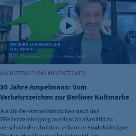
fe_typo_user
Anbieter:
CMS TYPO3
Zweck:
Session-Cookie für die Verwaltung von
Benutzer-Sessions (z. B. bei Login, Umfrage
oder Formularen). Wird auch bei Caching zur
Identifizierung verwendet.
NACHGEFRAGT: DAS KURZINTERVIEW
Cookie Laufzeit:
Session
30 Jahre Ampelmann: Vom
Cookie Consent
Verkehrszeichen zur Berliner Kultmarke
Name:
Als die Ost-Ampelmännchen nach der
cookie_consent
Wiedervereinigung aus dem Straßenbild zu
Zweck:
verschwinden drohten, erkannte Produktdesigner
Dieser Cookie speichert die ausgewählten
Markus Heckhausen ihr Potenzial. Im