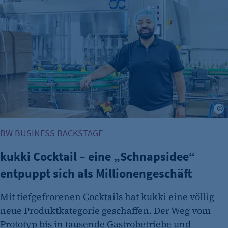
J
BW BUSINESS BACKSTAGE
kukki Cocktail – eine „Schnapsidee“
entpuppt sich als Millionengeschäft
Mit tiefgefrorenen Cocktails hat kukki eine völlig
neue Produktkategorie geschaffen. Der Weg vom
Prototyp bis in tausende Gastrobetriebe und