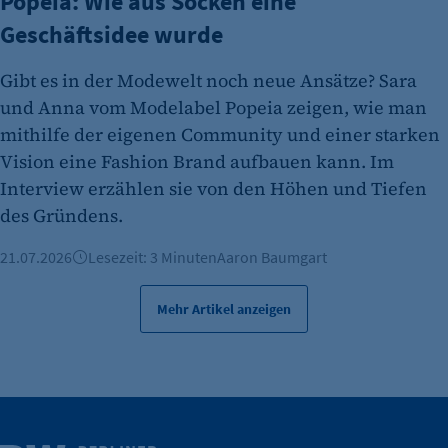
Popeia: Wie aus Socken eine
Cookie Erkennung
Geschäftsidee wurde
Cookie Laufzeit:
2 Jahre
Gibt es in der Modewelt noch neue Ansätze? Sara
etracker Analytics
und Anna vom Modelabel Popeia zeigen, wie man
mithilfe der eigenen Community und einer starken
Name:
Vision eine Fashion Brand aufbauen kann. Im
et_allow_cookies
Interview erzählen sie von den Höhen und Tiefen
Anbieter:
des Gründens.
etracker GmbH
21.07.2026
Lesezeit: 3 Minuten
Aaron Baumgart
Zweck:
Es erlaubt eTracker Cookies zu setzen.
Mehr Artikel anzeigen
Cookie Laufzeit:
480 Tage
etracker Analytics
Name:
Weitere Infos