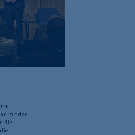
ante
en mit der
n die
 die