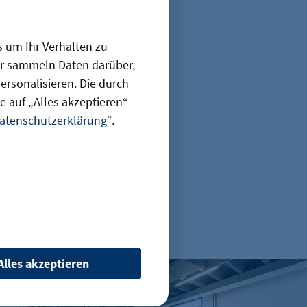
s um Ihr Verhalten zu
ir sammeln Daten darüber,
Teilen
rsonalisieren. Die durch
 auf „Alles akzeptieren“
atenschutzerklärung
“.
en
Alles akzeptieren
Büroimmobilien Berlin: Starkes Wachstum im ersten Ha