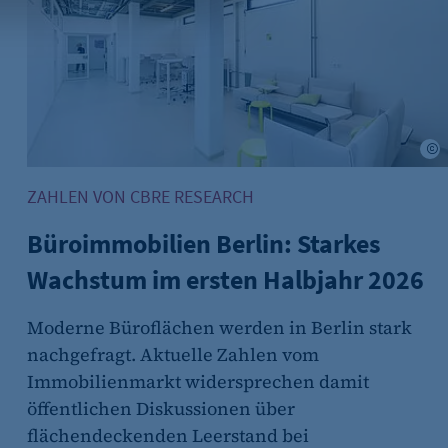
 wenn auf der Seite des
ür ein eventuelles Opt-
x Hartmann/Objects Manufacturing
©
ZAHLEN VON CBRE RESEARCH
Büroimmobilien Berlin: Starkes
Wachstum im ersten Halbjahr 2026
(z. B. bei Login, Umfrage
Moderne Büroflächen werden in Berlin stark
rung verwendet.
nachgefragt. Aktuelle Zahlen vom
Immobilienmarkt widersprechen damit
öffentlichen Diskussionen über
flächendeckenden Leerstand bei