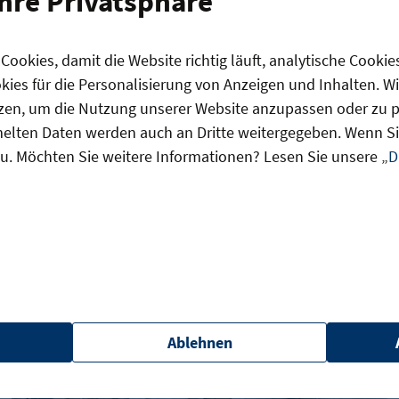
Ihre Privatsphäre
ookies, damit die Website richtig läuft, analytische Cookie
ies für die Personalisierung von Anzeigen und Inhalten. W
zen, um die Nutzung unserer Website anzupassen oder zu pe
lten Daten werden auch an Dritte weitergegeben. Wenn Sie
u. Möchten Sie weitere Informationen? Lesen Sie unsere „
D
as könnte Sie auch interessier
Ablehnen
Deutsche Elektro- und Digitalindustrie im Plus