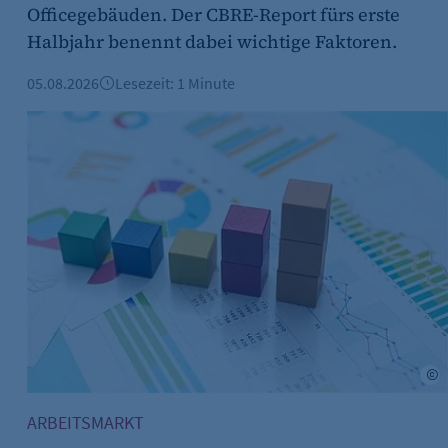
Officegebäuden. Der CBRE-Report fürs erste
Halbjahr benennt dabei wichtige Faktoren.
s-Optionen des Benutzers
05.08.2026
Lesezeit: 1 Minute
gsstart
Mehr Arbeitslose in Berlin - Noch viele offene Ausbildun
obe Stock
A
ARBEITSMARKT