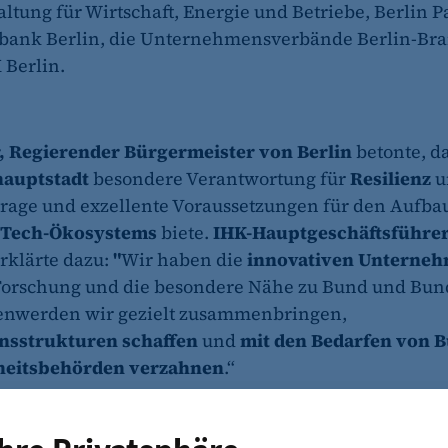
ltung für Wirtschaft, Energie und Betriebe, Berlin Pa
nsbank Berlin, die Unternehmensverbände Berlin-B
 Berlin.
, Regierender Bürgermeister von Berlin
betonte, d
auptstadt
besondere Verantwortung für
Resilienz
u
rage und exzellente Voraussetzungen für den Aufba
Tech-Ökosystems
biete.
IHK-Hauptgeschäftsführe
rklärte dazu:
"
Wir haben die
innovativen Unterne
 Forschung und die besondere Nähe zu Bund und Bun
en
werden wir gezielt zusammenbringen,
nsstrukturen schaffen
und
mit den Bedarfen von 
heitsbehörden verzahnen
.“