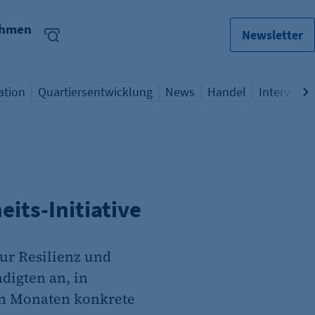
ehmen
Newsletter
ation
Quartiersentwicklung
News
Handel
Interview
lagwort
icht Schlagwort
Übersicht Schlagwort
Übersicht Schlagwort
Übersicht Schlagwo
Übersicht
eits-Initiative
ur Resilienz und
digten an, in
en Monaten konkrete