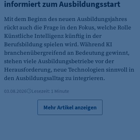
informiert zum Ausbildungsstart
et_allow_cookies
etracker GmbH
Mit dem Beginn des neuen Ausbildungsjahres
Es erlaubt eTracker Cookies zu setzen.
rückt auch die Frage in den Fokus, welche Rolle
Künstliche Intelligenz künftig in der
480 Tage
Berufsbildung spielen wird. Während KI
branchenübergreifend an Bedeutung gewinnt,
stehen viele Ausbildungsbetriebe vor der
isSdEnabled
Herausforderung, neue Technologien sinnvoll in
etracker GmbH
den Ausbildungsalltag zu integrieren.
Erkennung, ob bei dem Besucher die Scrolltiefe gemesse
03.08.2026
Lesezeit: 1 Minute
24 Std.
Mehr Artikel anzeigen