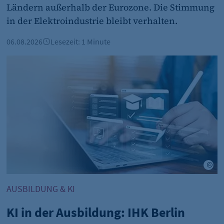
cookie_consent
Ländern außerhalb der Eurozone. Die Stimmung
in der Elektroindustrie bleibt verhalten.
Dieser Cookie speichert die ausgewählten Einverständni
1 Jahr
06.08.2026
Lesezeit: 1 Minute
Preise
KI in der Ausbildung: IHK Berlin informiert zum Ausbildun
et_oi_v2
etracker GmbH
e Stock
Ad
Cookie Erkennung
AUSBILDUNG & KI
2 Jahre
KI in der Ausbildung: IHK Berlin