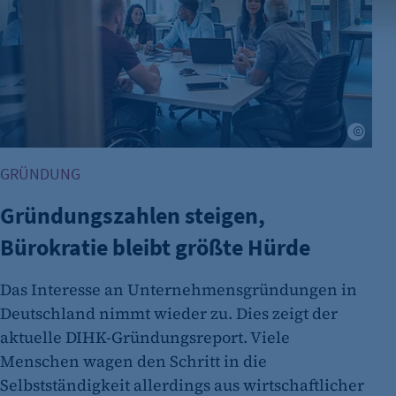
Name:
Anbieter:
Zweck:
Adob
Cookie Laufzeit:
GRÜNDUNG
fe_typo_user
Gründungszahlen steigen,
Name:
Bürokratie bleibt größte Hürde
Anbieter:
Zweck:
Das Interesse an Unternehmensgründungen in
Deutschland nimmt wieder zu. Dies zeigt der
Cookie Laufzeit:
aktuelle DIHK-Gründungsreport. Viele
Menschen wagen den Schritt in die
Cookie Consent
Selbstständigkeit allerdings aus wirtschaftlicher