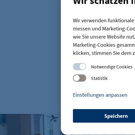
Wir schätzen 
Wir verwenden funktionale C
messen und Marketing-Cook
Startseite
wie Sie unsere Website nut
Marketing-Cookies gesamme
News
klicken, stimmen Sie dem z
Notwendige Cookies
Statistik
Einstellungen anpassen
D
Speichern
Gründungszahlen steigen, Bürokratie bleibt größte Hürde
etracker Sitzungs-Cookie