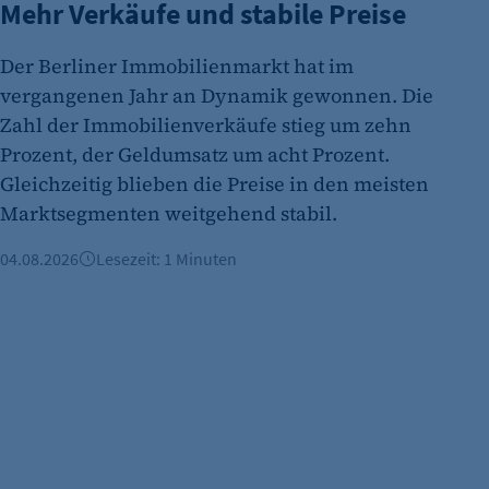
Mehr Verkäufe und stabile Preise
Name:
Anbieter:
Der Berliner Immobilienmarkt hat im
Zweck:
vergangenen Jahr an Dynamik gewonnen. Die
Zahl der Immobilienverkäufe stieg um zehn
Cookie Laufzeit:
Prozent, der Geldumsatz um acht Prozent.
etracker Analytics
Gleichzeitig blieben die Preise in den meisten
Marktsegmenten weitgehend stabil.
Name:
Anbieter:
04.08.2026
Lesezeit: 1 Minuten
Zweck:
Cookie Laufzeit: