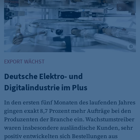
et_oi_v2
etracker GmbH
Opt-In Cookie speichert die Entscheidung des Besuchers,
Kunden das Tracking Opt-In ausgespielt wird. Wird auch f
Out verwendet.
e Stock
©Ma
"no" - 50 Jahre "yes" - 480 Tage
EXPORT WÄCHST
Deutsche Elektro- und
fe_typo_user
Digitalindustrie im Plus
CMS TYPO3
Session-Cookie für die Verwaltung von Benutzer-Sessions 
In den ersten fünf Monaten des laufenden Jahres
oder Formularen). Wird auch bei Caching zur Identifizie
gingen exakt 8,7 Prozent mehr Aufträge bei den
Session
Produzenten der Branche ein. Wachstumstreiber
waren insbesondere ausländische Kunden, sehr
positiv entwickelten sich Bestellungen aus