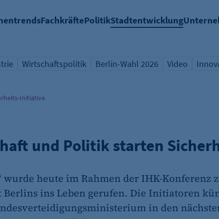
hentrends
Fachkräfte
Politik
Stadtentwicklung
Untern
trie
Wirtschaftspolitik
Berlin-Wahl 2026
Video
Innov
icht Schlagwort
Übersicht Schlagwort
Übersicht Schlagwort
Übersicht Sch
Übers
rheits-Initiative
haft und Politik starten Sicherh
“ wurde heute im Rahmen der IHK-Konferenz z
 Berlins ins Leben gerufen. Die Initiatoren kün
ndesverteidigungsministerium in den nächst