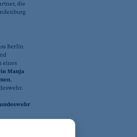
rtner, die
randenburg
ass Berlin
nd
u eines
rin Manja
hmen
,
deswehr.
Bundeswehr