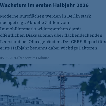
Wachstum im ersten Halbjahr 2026
Moderne Büroflächen werden in Berlin stark
nachgefragt. Aktuelle Zahlen vom
etracker Analytics
Immobilienmarkt widersprechen damit
öffentlichen Diskussionen über flächendeckenden
Name:
Leerstand bei Officegebäuden. Der CBRE-Report fürs
et_oi_v2
erste Halbjahr benennt dabei wichtige Faktoren.
Anbieter:
etracker GmbH
05.08.2026
Lesezeit: 1 Minute
Zweck:
Berliner Immobilienmarkt 2025: Mehr Verkäufe und stabile 
Cookie Erkennung
Cookie Laufzeit:
2 Jahre
etracker Analytics
Name: