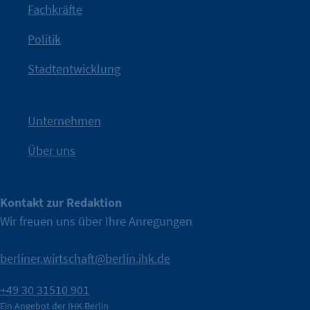
Fachkräfte
angestoßen.
Politik
IHK?“
wurde bewusst Neugier geweckt und Gespräche
Kampagne der IHK Berlin in die nächste Stufe. Mit
„WTF is
Stadtentwicklung
Nach einer aufmerksamkeitsstarken Teaserphase geht die
IHK Berlin. Offizieller Unterstützer der Berliner Wirtschaft.
Unternehmen
Über uns
Kontakt zur Redaktion
Wir freuen uns über Ihre Anregungen
berliner.wirtschaft@berlin.ihk.de
+49 30 31510 901
Ein Angebot der IHK Berlin