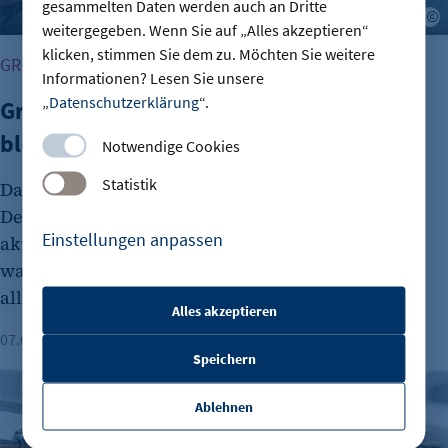
gesammelten Daten werden auch an Dritte
A
weitergegeben. Wenn Sie auf „Alles akzeptieren“
klicken, stimmen Sie dem zu. Möchten Sie weitere
GRÜNDUNG
Informationen? Lesen Sie unsere
„
Datenschutzerklärung
“.
Gründungszahlen steigen, Bürokratie
bleibt größte Hürde
Notwendige Cookies
Statistik
Das Interesse an Unternehmensgründungen in
Deutschland nimmt wieder zu. Dies zeigt der
Einstellungen anpassen
aktuelle DIHK-Gründungsreport. Viele Menschen
wagen den Schritt in die Selbstständigkeit
allerdings aus wirtschaftlicher Unsicherheit.
Alles akzeptieren
etracker Sitzungs-Cookie
07.08.2026
Lesezeit: 1 Minute
Speichern
Name:
Deutsche Elektro- und Digitalindustrie im Plus
et_oi_v2
Ablehnen
Anbieter: