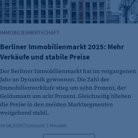
et_allow_cookies
Anbieter:
A
etracker GmbH
IMMOBILIENWIRTSCHAFT
Zweck:
Es erlaubt eTracker Cookies zu setzen.
Berliner Immobilienmarkt 2025: Mehr
Cookie Laufzeit:
Verkäufe und stabile Preise
480 Tage
Der Berliner Immobilienmarkt hat im vergangenen
etracker Analytics
Jahr an Dynamik gewonnen. Die Zahl der
Name:
Immobilienverkäufe stieg um zehn Prozent, der
isSdEnabled
Geldumsatz um acht Prozent. Gleichzeitig blieben
die Preise in den meisten Marktsegmenten
Anbieter:
etracker GmbH
weitgehend stabil.
Zweck:
04.08.2026
Lesezeit: 1 Minuten
Erkennung, ob bei dem Besucher die
Scrolltiefe gemessen wird.