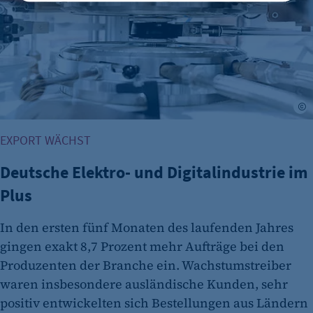
etracker GmbH
Zweck:
Opt-In Cookie speichert die Entscheidung des
Besuchers, wenn auf der Seite des Kunden das
Tracking Opt-In ausgespielt wird. Wird auch
für ein eventuelles Opt-Out verwendet.
©
Cookie Laufzeit:
EXPORT WÄCHST
"no" - 50 Jahre "yes" - 480 Tage
Deutsche Elektro- und Digitalindustrie im
fe_typo_user
Plus
Name:
fe_typo_user
In den ersten fünf Monaten des laufenden Jahres
Anbieter:
gingen exakt 8,7 Prozent mehr Aufträge bei den
CMS TYPO3
Produzenten der Branche ein. Wachstumstreiber
Zweck:
waren insbesondere ausländische Kunden, sehr
Session-Cookie für die Verwaltung von
positiv entwickelten sich Bestellungen aus Ländern