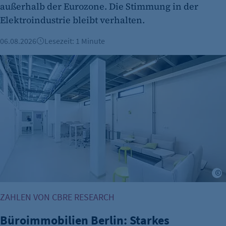
Benutzer-Sessions (z. B. bei Login, Umfrage
außerhalb der Eurozone. Die Stimmung in der
oder Formularen). Wird auch bei Caching zur
Elektroindustrie bleibt verhalten.
Identifizierung verwendet.
06.08.2026
Lesezeit: 1 Minute
Cookie Laufzeit:
Session
Büroimmobilien Berlin: Starkes Wachstum im ersten Halbj
Cookie Consent
Name:
cookie_consent
Zweck:
Dieser Cookie speichert die ausgewählten
Einverständnis-Optionen des Benutzers
Cookie Laufzeit:
©
1 Jahr
ZAHLEN VON CBRE RESEARCH
Büroimmobilien Berlin: Starkes