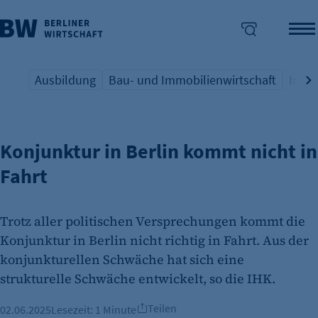
Ausbildung
Bau- und Immobilienwirtschaft
Indus
REGIONALE UNTERNEHMEN SKEPTISCH
Übersicht Schlagwort
Übersicht Schlagwort
Übers
enü überspringen
Konjunktur in Berlin kommt nicht in
Fahrt
Trotz aller politischen Versprechungen kommt die
Konjunktur in Berlin nicht richtig in Fahrt. Aus der
konjunkturellen Schwäche hat sich eine
strukturelle Schwäche entwickelt, so die IHK.
Teilen
02.06.2025
Lesezeit:
1 Minute