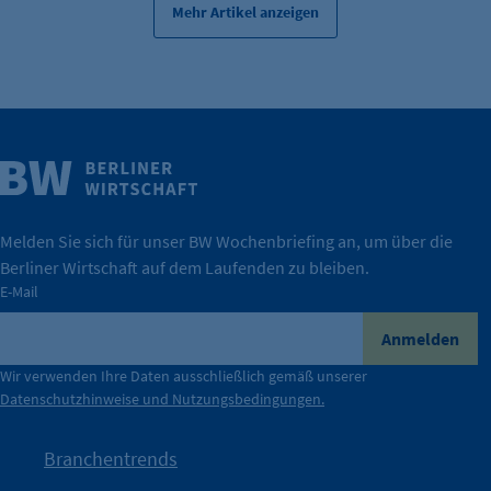
Mehr Artikel anzeigen
Cookie Laufzeit:
24 Std.
Weitere Infos
Wirtschaft.
IHK Berlin. Offizieller Unterstützer der Berliner
Melden Sie sich für unser BW Wochenbriefing an, um über die
Berliner Wirtschaft auf dem Laufenden zu bleiben.
tatsächlich unterstützt.
E-Mail
konkret bedeutet – und wie die IHK Berlin Unternehmen
Durch ihre Perspektiven wird deutlich, was der Claim
Anmelden
der Berliner Wirtschaft.
Wir verwenden Ihre Daten ausschließlich gemäß unserer
Datenschutzhinweise und Nutzungsbedingungen.
Die Unternehmer stehen stellvertretend für die Vielfalt
mit Haltung.
Branchentrends
Jetzt löst die Kammer diese Frage auf – klar, sichtbar und