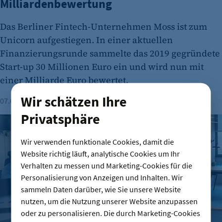
Milliardenbewertung
Das Berliner Fintech-Unternehmen Moss ist zum
Unicorn aufgestiegen. In einer aktuellen
Finanzierungsrunde sammelte das 2019 gegründete
Start-up 30 Millionen Euro ein und wird nun mit
einer Milliarde Euro bewertet.
Wir schätzen Ihre
07.08.2026
Lesezeit: 1 Minute
Privatsphäre
Gründungszahlen steigen, Bürokratie bleibt größte Hürde
Wir verwenden funktionale Cookies, damit die
Website richtig läuft, analytische Cookies um Ihr
Verhalten zu messen und Marketing-Cookies für die
Personalisierung von Anzeigen und Inhalten. Wir
sammeln Daten darüber, wie Sie unsere Website
nutzen, um die Nutzung unserer Website anzupassen
oder zu personalisieren. Die durch Marketing-Cookies