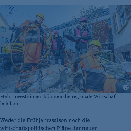
W
Mehr Investitionen könnten die regionale Wirtschaft
beleben
Weder die Frühjahrssaison noch die
wirtschaftspolitischen Pläne der neuen