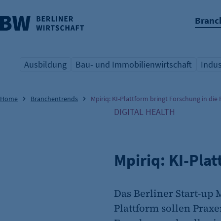
Branc
nü überspringen
Ausbildung
Bau- und Immobilienwirtschaft
Indus
Übersicht Schlagwort
Übersicht Schlagwort
Übers
Home
Branchentrends
Mpiriq: KI-Plattform bringt Forschung in die
DIGITAL HEALTH
Mpiriq: KI-Pla
Das Berliner Start-up 
Plattform sollen Prax