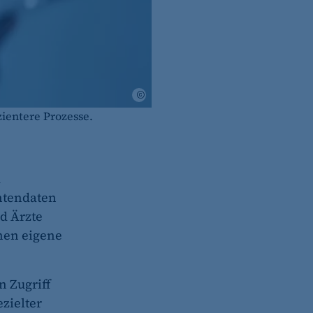
Adobe Stock
zientere Prozesse.
d
ntendaten
nd Ärzte
nen eigene
 Zugriff
zielter