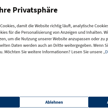
-Highlight 2026: bio:cap
Ihre Privatsphäre
sezeit: 1 Minute
ookies, damit die Website richtig läuft, analytische Cookie
ies für die Personalisierung von Anzeigen und Inhalten. W
zen, um die Nutzung unserer Website anzupassen oder zu pe
lten Daten werden auch an Dritte weitergegeben. Wenn Sie
u. Möchten Sie weitere Informationen? Lesen Sie unsere „
D
ndung
Innovation
KI
Digitalisierung
as könnte Sie auch interessier
Ablehnen