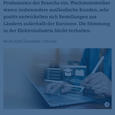
Produzenten der Branche ein. Wachstumstreiber
waren insbesondere ausländische Kunden, sehr
cookie_consent
positiv entwickelten sich Bestellungen aus
Dieser Cookie speichert die ausgewählten Einverständni
Ländern außerhalb der Eurozone. Die Stimmung
in der Elektroindustrie bleibt verhalten.
1 Jahr
06.08.2026
Lesezeit: 1 Minute
Preise
KI in der Ausbildung: IHK Berlin informiert zum Ausbildun
et_oi_v2
etracker GmbH
Cookie Erkennung
e Stock
Ad
2 Jahre