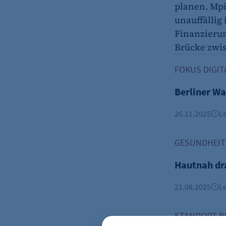
planen. Mpi
unauffällig
Finanzierun
Brücke zwis
Berliner Wac
FOKUS DIGIT
Berliner W
26.11.2025
Le
Hautnah dran:
GESUNDHEIT
Hautnah dra
21.08.2025
Le
Neues Messe-
STANDORT B