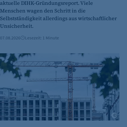
Cookie Consent
aktuelle DIHK-Gründungsreport. Viele
Menschen wagen den Schritt in die
Name:
Selbstständigkeit allerdings aus wirtschaftlicher
Zweck:
Unsicherheit.
Cookie Laufzeit:
07.08.2026
Lesezeit: 1 Minute
Berliner Immobilienmarkt 2025: Mehr Verkäufe und stabile 
etracker Analytics
Name:
Anbieter:
Zweck:
Adob
Cookie Laufzeit: