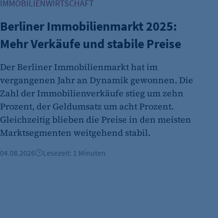
IMMOBILIENWIRTSCHAFT
etracker Analytics
Berliner Immobilienmarkt 2025:
Name:
Mehr Verkäufe und stabile Preise
Anbieter:
Zweck:
Der Berliner Immobilienmarkt hat im
Cookie Laufzeit:
vergangenen Jahr an Dynamik gewonnen. Die
Zahl der Immobilienverkäufe stieg um zehn
etracker Analytics
Prozent, der Geldumsatz um acht Prozent.
Name:
Gleichzeitig blieben die Preise in den meisten
Marktsegmenten weitgehend stabil.
Anbieter:
Zweck:
04.08.2026
Lesezeit: 1 Minuten
Cookie Laufzeit: