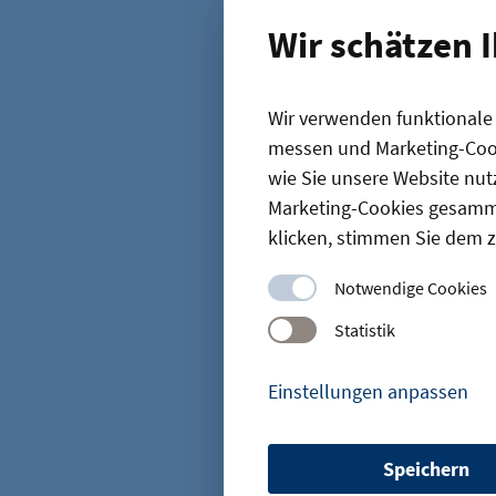
Neues Messe
Wir schätzen 
02.07.2025
Le
Wir verwenden funktionale C
messen und Marketing-Cook
wie Sie unsere Website nut
Marketing-Cookies gesamme
Startseite
klicken, stimmen Sie dem z
News
Grü
Notwendige Cookies
Statistik
Einstellungen anpassen
D
Speichern