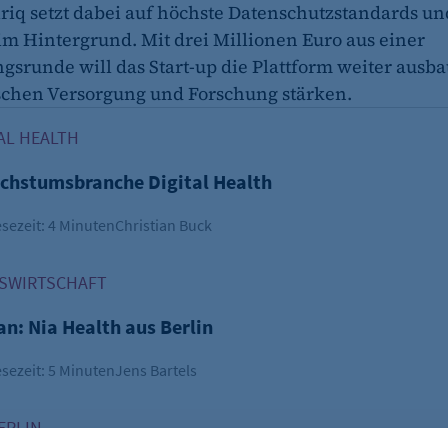
riq setzt dabei auf höchste Datenschutzstandards un
 im Hintergrund. Mit drei Millionen Euro aus einer
gsrunde will das Start-up die Plattform weiter ausb
chen Versorgung und Forschung stärken.
hstumsbranche Digital Health
AL HEALTH
achstumsbranche Digital Health
sezeit: 4 Minuten
Christian Buck
 Nia Health aus Berlin
SWIRTSCHAFT
n: Nia Health aus Berlin
sezeit: 5 Minuten
Jens Bartels
Highlight 2026: bio:cap
ERLIN