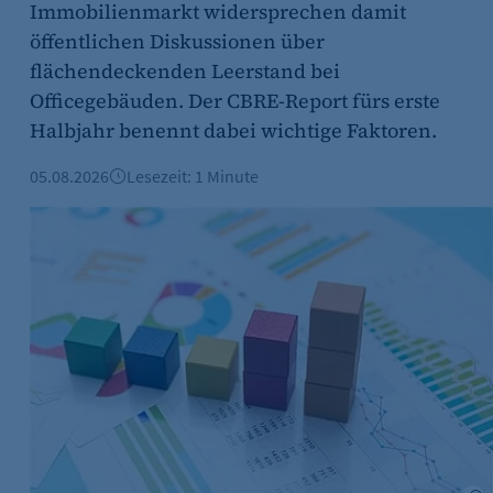
Immobilienmarkt widersprechen damit
öffentlichen Diskussionen über
flächendeckenden Leerstand bei
s-Optionen des Benutzers
Officegebäuden. Der CBRE-Report fürs erste
Halbjahr benennt dabei wichtige Faktoren.
05.08.2026
Lesezeit: 1 Minute
gsstart
Mehr Arbeitslose in Berlin - Noch viele offene Ausbildun
obe Stock