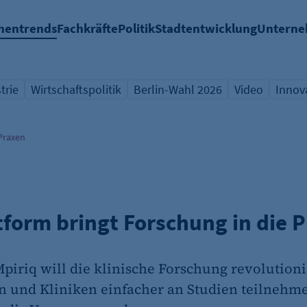
hentrends
Fachkräfte
Politik
Stadtentwicklung
Untern
trie
Wirtschaftspolitik
Berlin-Wahl 2026
Video
Innov
icht Schlagwort
Übersicht Schlagwort
Übersicht Schlagwort
Übersicht Sch
Übers
 Praxen
ttform bringt Forschung in die 
Mpiriq will die klinische Forschung revolutioni
en und Kliniken einfacher an Studien teilneh