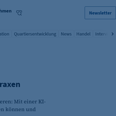
ehmen
Newsletter
ation
Quartiersentwicklung
News
Handel
Interview
lagwort
icht Schlagwort
Übersicht Schlagwort
Übersicht Schlagwort
Übersicht Schlagwo
Übersicht
Praxen
eren: Mit einer KI-
men können und