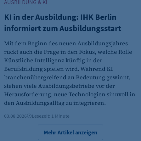
AUSBILDUNG & KI
KI in der Ausbildung: IHK Berlin
et_allow_cookies
informiert zum Ausbildungsstart
etracker GmbH
Es erlaubt eTracker Cookies zu setzen.
Mit dem Beginn des neuen Ausbildungsjahres
480 Tage
rückt auch die Frage in den Fokus, welche Rolle
Künstliche Intelligenz künftig in der
Berufsbildung spielen wird. Während KI
isSdEnabled
branchenübergreifend an Bedeutung gewinnt,
stehen viele Ausbildungsbetriebe vor der
etracker GmbH
Herausforderung, neue Technologien sinnvoll in
Erkennung, ob bei dem Besucher die Scrolltiefe gemesse
den Ausbildungsalltag zu integrieren.
24 Std.
03.08.2026
Lesezeit: 1 Minute
Mehr Artikel anzeigen