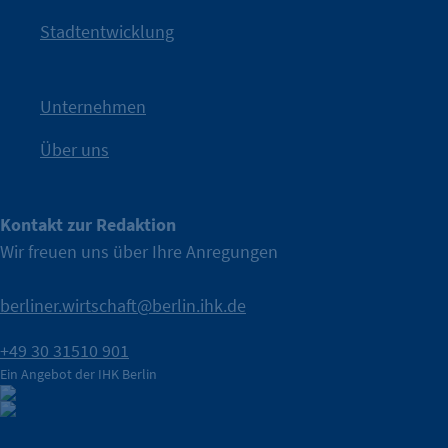
Kampagne der IHK Berlin in die nächste Stufe. Mit
„WTF is
Stadtentwicklung
Nach einer aufmerksamkeitsstarken Teaserphase geht die
IHK Berlin. Offizieller Unterstützer der Berliner Wirtschaft.
Unternehmen
Über uns
Kontakt zur Redaktion
Wir freuen uns über Ihre Anregungen
berliner.wirtschaft@berlin.ihk.de
+49 30 31510 901
Ein Angebot der IHK Berlin