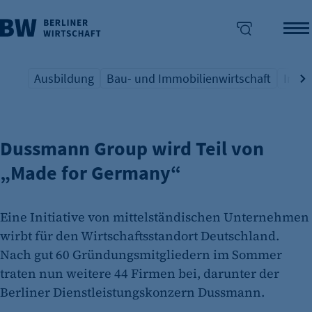
Ausbildung
Bau- und Immobilienwirtschaft
Indus
INITIATIVE DES MITTELSTANDS
Übersicht Schlagwort
Übersicht Schlagwort
Übers
enü überspringen
Dussmann Group wird Teil von
„Made for Germany“
Eine Initiative von mittelständischen Unternehmen
wirbt für den Wirtschaftsstandort Deutschland.
Nach gut 60 Gründungsmitgliedern im Sommer
traten nun weitere 44 Firmen bei, darunter der
Berliner Dienstleistungskonzern Dussmann.