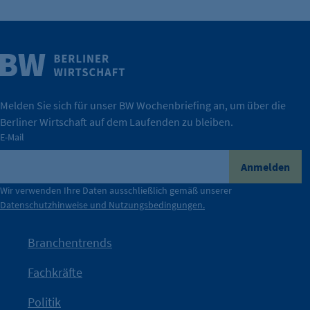
Cookie Laufzeit:
24 Std.
Weitere Infos
Wirtschaft.
IHK Berlin. Offizieller Unterstützer der Berliner
Melden Sie sich für unser BW Wochenbriefing an, um über die
Berliner Wirtschaft auf dem Laufenden zu bleiben.
tatsächlich unterstützt.
E-Mail
konkret bedeutet – und wie die IHK Berlin Unternehmen
Durch ihre Perspektiven wird deutlich, was der Claim
Anmelden
der Berliner Wirtschaft.
Wir verwenden Ihre Daten ausschließlich gemäß unserer
Datenschutzhinweise und Nutzungsbedingungen.
Die Unternehmer stehen stellvertretend für die Vielfalt
mit Haltung.
Branchentrends
Jetzt löst die Kammer diese Frage auf – klar, sichtbar und
Fachkräfte
angestoßen.
Politik
IHK?“
wurde bewusst Neugier geweckt und Gespräche