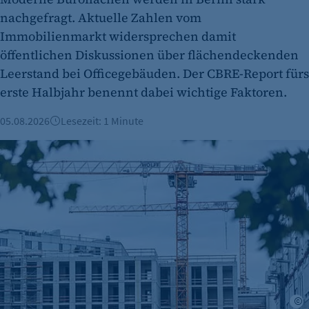
nachgefragt. Aktuelle Zahlen vom
Immobilienmarkt widersprechen damit
öffentlichen Diskussionen über flächendeckenden
etracker Analytics
Leerstand bei Officegebäuden. Der CBRE-Report fürs
Name:
erste Halbjahr benennt dabei wichtige Faktoren.
et_oi_v2
05.08.2026
Lesezeit: 1 Minute
Anbieter:
etracker GmbH
Berliner Immobilienmarkt 2025: Mehr Verkäufe und stabile 
Zweck:
Cookie Erkennung
Cookie Laufzeit:
2 Jahre
etracker Analytics
Name:
et_allow_cookies
A