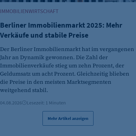
Anbieter:
IMMOBILIENWIRTSCHAFT
etracker GmbH
Berliner Immobilienmarkt 2025: Mehr
Zweck:
Es erlaubt eTracker Cookies zu setzen.
Verkäufe und stabile Preise
Cookie Laufzeit:
Der Berliner Immobilienmarkt hat im vergangenen
480 Tage
Jahr an Dynamik gewonnen. Die Zahl der
etracker Analytics
Immobilienverkäufe stieg um zehn Prozent, der
Geldumsatz um acht Prozent. Gleichzeitig blieben
Name:
isSdEnabled
die Preise in den meisten Marktsegmenten
weitgehend stabil.
Anbieter:
etracker GmbH
04.08.2026
Lesezeit: 1 Minuten
Zweck:
Erkennung, ob bei dem Besucher die
Mehr Artikel anzeigen
Scrolltiefe gemessen wird.