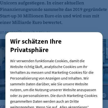
Unicorn aufgestiegen. In einer aktuellen
Finanzierungsrunde sammelte das 2019 gegründete
Start-up 30 Millionen Euro ein und wird nun mit
einer Milliarde Euro bewertet.
07.08.2026
Lesezeit: 1 Minute
Wir schätzen Ihre
Gründungszahlen steigen, Bürokratie bleibt größte Hürde
Privatsphäre
Wir verwenden funktionale Cookies, damit die
Website richtig läuft, analytische Cookies um Ihr
Verhalten zu messen und Marketing-Cookies für die
Personalisierung von Anzeigen und Inhalten. Wir
sammeln Daten darüber, wie Sie unsere Website
nutzen, um die Nutzung unserer Website anzupassen
oder zu personalisieren. Die durch Marketing-Cookies
A
gesammelten Daten werden auch an Dritte
GRÜNDUNG
weitergegeben. Wenn Sie auf „Alles akzeptieren“