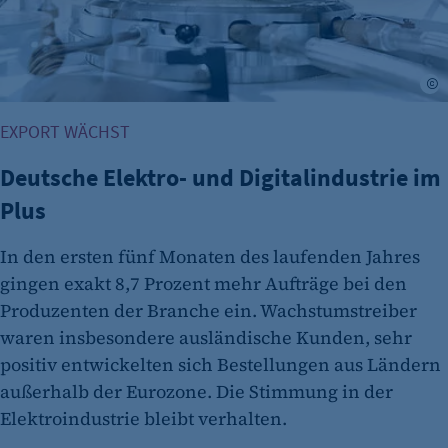
Zweck:
Opt-In Cookie speichert die Entscheidung des
Besuchers, wenn auf der Seite des Kunden das
Tracking Opt-In ausgespielt wird. Wird auch
©
für ein eventuelles Opt-Out verwendet.
EXPORT WÄCHST
Cookie Laufzeit:
"no" - 50 Jahre "yes" - 480 Tage
Deutsche Elektro- und Digitalindustrie im
Plus
fe_typo_user
Name:
In den ersten fünf Monaten des laufenden Jahres
fe_typo_user
gingen exakt 8,7 Prozent mehr Aufträge bei den
Anbieter:
Produzenten der Branche ein. Wachstumstreiber
CMS TYPO3
waren insbesondere ausländische Kunden, sehr
positiv entwickelten sich Bestellungen aus Ländern
Zweck:
außerhalb der Eurozone. Die Stimmung in der
Session-Cookie für die Verwaltung von
Elektroindustrie bleibt verhalten.
Benutzer-Sessions (z. B. bei Login, Umfrage
oder Formularen). Wird auch bei Caching zur