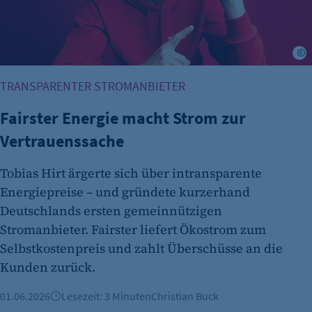
etracker Analytics
Name:
et_oi_v2
F
Anbieter:
TRANSPARENTER STROMANBIETER
etracker GmbH
Fairster Energie macht Strom zur
Zweck:
Cookie Erkennung
Vertrauenssache
Cookie Laufzeit:
Tobias Hirt ärgerte sich über intransparente
2 Jahre
Energiepreise – und gründete kurzerhand
etracker Analytics
Deutschlands ersten gemeinnützigen
Stromanbieter. Fairster liefert Ökostrom zum
Name:
Selbstkostenpreis und zahlt Überschüsse an die
et_allow_cookies
Kunden zurück.
Anbieter:
etracker GmbH
01.06.2026
Lesezeit: 3 Minuten
Christian Buck