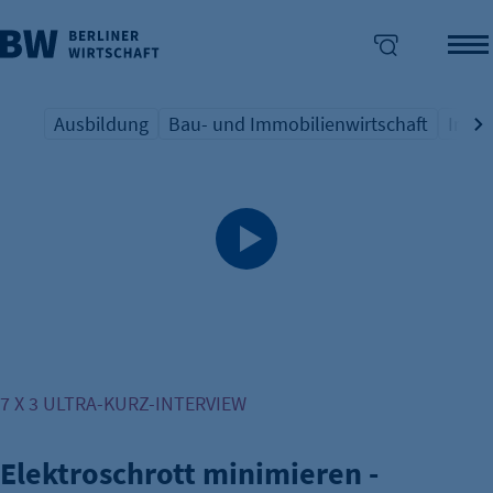
Ausbildung
Bau- und Immobilienwirtschaft
Indus
Übersicht Schlagwort
Übersicht Schlagwort
Übers
enü überspringen
7 X 3 ULTRA-KURZ-INTERVIEW
Elektroschrott minimieren -