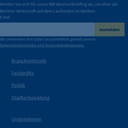
Melden Sie sich für unser BW Wochenbriefing an, um über die
Berliner Wirtschaft auf dem Laufenden zu bleiben.
tatsächlich unterstützt.
E-Mail
konkret bedeutet – und wie die IHK Berlin Unternehmen
Durch ihre Perspektiven wird deutlich, was der Claim
Anmelden
der Berliner Wirtschaft.
Wir verwenden Ihre Daten ausschließlich gemäß unserer
Datenschutzhinweise und Nutzungsbedingungen.
Die Unternehmer stehen stellvertretend für die Vielfalt
mit Haltung.
Branchentrends
Jetzt löst die Kammer diese Frage auf – klar, sichtbar und
Fachkräfte
angestoßen.
Politik
IHK?“
wurde bewusst Neugier geweckt und Gespräche
Kampagne der IHK Berlin in die nächste Stufe. Mit
„WTF is
Stadtentwicklung
Nach einer aufmerksamkeitsstarken Teaserphase geht die
IHK Berlin. Offizieller Unterstützer der Berliner Wirtschaft.
Unternehmen