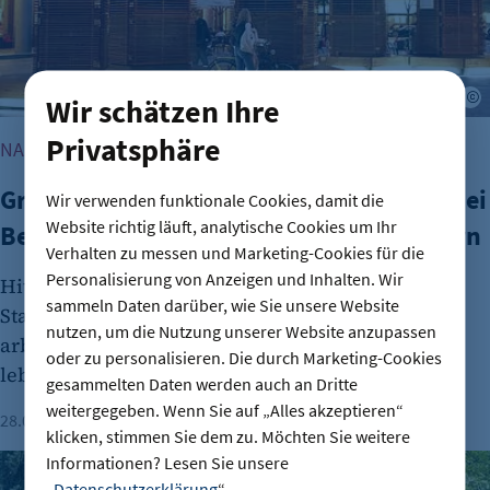
G
Wir schätzen Ihre
Privatsphäre
NACHHALTIGE STADTENTWICKLUNG
Green City Solutions und Suncrafter: Zwei
Wir verwenden funktionale Cookies, damit die
Website richtig läuft, analytische Cookies um Ihr
Berliner Ideen, die die Zukunft verändern
Verhalten zu messen und Marketing-Cookies für die
Personalisierung von Anzeigen und Inhalten. Wir
Hitze, dicke Luft, fehlender Strom: Die Berliner
sammeln Daten darüber, wie Sie unsere Website
Start-ups Suncrafter und Green City Solutions
nutzen, um die Nutzung unserer Website anzupassen
arbeiten an innovativen Konzepten für eine
oder zu personalisieren. Die durch Marketing-Cookies
lebenswerte Großstadt der Zukunft.
gesammelten Daten werden auch an Dritte
weitergegeben. Wenn Sie auf „Alles akzeptieren“
28.07.2026
Lesezeit: 3 Minuten
Julia Frese
klicken, stimmen Sie dem zu. Möchten Sie weitere
Informationen? Lesen Sie unsere
Bündnis für Biodiversität: Klimaschutz in der Praxis
„
Datenschutzerklärung
“.