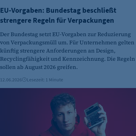
Session
EU-Vorgaben: Bundestag beschließt
Cookie Consent
strengere Regeln für Verpackungen
Name:
Der Bundestag setzt EU-Vorgaben zur Reduzierung
cookie_consent
von Verpackungsmüll um. Für Unternehmen gelten
Zweck:
künftig strengere Anforderungen an Design,
Dieser Cookie speichert die ausgewählten
Recyclingfähigkeit und Kennzeichnung. Die Regeln
Einverständnis-Optionen des Benutzers
sollen ab August 2026 greifen.
Cookie Laufzeit:
1 Jahr
12.06.2026
Lesezeit: 1 Minute
Fairster Energie macht Strom zur Vertrauenssache