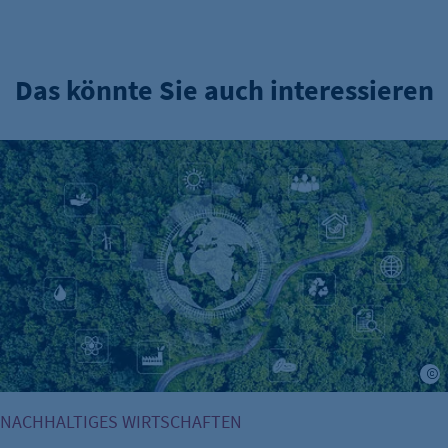
Das könnte Sie auch interessieren
ESG & Nachhaltigkeit: Was die neuen Vorgaben für Berline
K
NACHHALTIGES WIRTSCHAFTEN