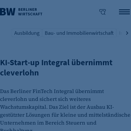
Ausbildung
Bau- und Immobilienwirtschaft
Indus
BERLINER FINTECH-SZENE
Übersicht Schlagwort
Übersicht Schlagwort
Übers
enü überspringen
KI-Start-up Integral übernimmt
cleverlohn
Das Berliner FinTech Integral übernimmt
cleverlohn und sichert sich weiteres
Wachstumskapital. Das Ziel ist der Ausbau KI-
gestützter Lösungen für kleine und mittelständische
Unternehmen im Bereich Steuern und
Buchhaltung.