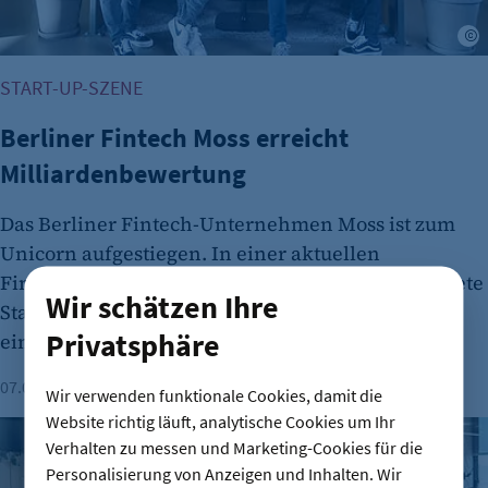
START-UP-SZENE
Berliner Fintech Moss erreicht
Milliardenbewertung
Das Berliner Fintech-Unternehmen Moss ist zum
Unicorn aufgestiegen. In einer aktuellen
Finanzierungsrunde sammelte das 2019 gegründete
Wir schätzen Ihre
Start-up 30 Millionen Euro ein und wird nun mit
Privatsphäre
einer Milliarde Euro bewertet.
07.08.2026
Lesezeit: 1 Minute
Wir verwenden funktionale Cookies, damit die
Website richtig läuft, analytische Cookies um Ihr
Gründungszahlen steigen, Bürokratie bleibt größte Hürde
Verhalten zu messen und Marketing-Cookies für die
Personalisierung von Anzeigen und Inhalten. Wir