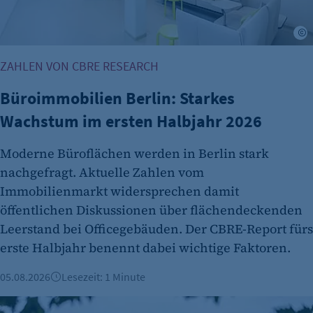
©
ZAHLEN VON CBRE RESEARCH
Büroimmobilien Berlin: Starkes
Wachstum im ersten Halbjahr 2026
etracker Analytics
Moderne Büroflächen werden in Berlin stark
Name:
nachgefragt. Aktuelle Zahlen vom
et_oi_v2
Immobilienmarkt widersprechen damit
Anbieter:
öffentlichen Diskussionen über flächendeckenden
etracker GmbH
Leerstand bei Officegebäuden. Der CBRE-Report fürs
erste Halbjahr benennt dabei wichtige Faktoren.
Zweck:
Cookie Erkennung
05.08.2026
Lesezeit: 1 Minute
Cookie Laufzeit:
Berliner Immobilienmarkt 2025: Mehr Verkäufe und stabile 
2 Jahre