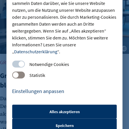
sammeln Daten darüber, wie Sie unsere Website
nutzen, um die Nutzung unserer Website anzupassen
oder zu personalisieren. Die durch Marketing-Cookies
gesammelten Daten werden auch an Dritte
weitergegeben. Wenn Sie auf „Alles akzeptieren“
klicken, stimmen Sie dem zu. Möchten Sie weitere
Informationen? Lesen Sie unsere
A
„
Datenschutzerklärung
“.
GRÜNDUNG
Notwendige Cookies
Gründungszahlen steigen, Bürokratie
Statistik
bleibt größte Hürde
Einstellungen anpassen
Das Interesse an Unternehmensgründungen in
Deutschland nimmt wieder zu. Dies zeigt der
Alles akzeptieren
aktuelle DIHK-Gründungsreport. Viele Menschen
etracker Sitzungs-Cookie
wagen den Schritt in die Selbstständigkeit
Speichern
Name: