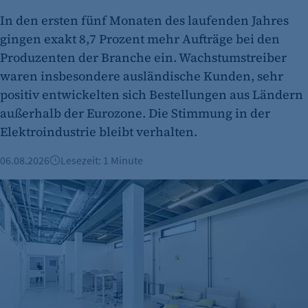
In den ersten fünf Monaten des laufenden Jahres
Zweck:
gingen exakt 8,7 Prozent mehr Aufträge bei den
Session-Cookie für die Verwaltung von
Benutzer-Sessions (z. B. bei Login, Umfrage
Produzenten der Branche ein. Wachstumstreiber
oder Formularen). Wird auch bei Caching zur
waren insbesondere ausländische Kunden, sehr
Identifizierung verwendet.
positiv entwickelten sich Bestellungen aus Ländern
außerhalb der Eurozone. Die Stimmung in der
Cookie Laufzeit:
Elektroindustrie bleibt verhalten.
Session
Cookie Consent
06.08.2026
Lesezeit: 1 Minute
Name:
Büroimmobilien Berlin: Starkes Wachstum im ersten Halbj
cookie_consent
Zweck:
Dieser Cookie speichert die ausgewählten
Einverständnis-Optionen des Benutzers
Cookie Laufzeit:
1 Jahr