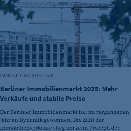
etracker Analytics
Name:
et_allow_cookies
Anbieter:
etracker GmbH
Zweck:
A
Es erlaubt eTracker Cookies zu setzen.
Cookie Laufzeit:
IMMOBILIENWIRTSCHAFT
480 Tage
Berliner Immobilienmarkt 2025: Mehr
etracker Analytics
Verkäufe und stabile Preise
Name:
isSdEnabled
Der Berliner Immobilienmarkt hat im vergangenen
Jahr an Dynamik gewonnen. Die Zahl der
Anbieter:
Immobilienverkäufe stieg um zehn Prozent, der
etracker GmbH