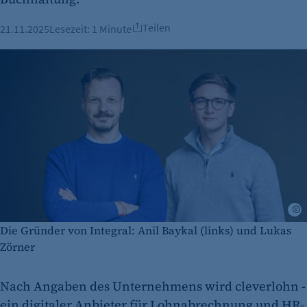
Teilen
21.11.2025
Lesezeit:
1 Minute
R
Die Gründer von Integral: Anil Baykal (links) und Lukas
Zörner
Nach Angaben des Unternehmens wird cleverlohn -
ein digitaler Anbieter für Lohnabrechnung und HR-