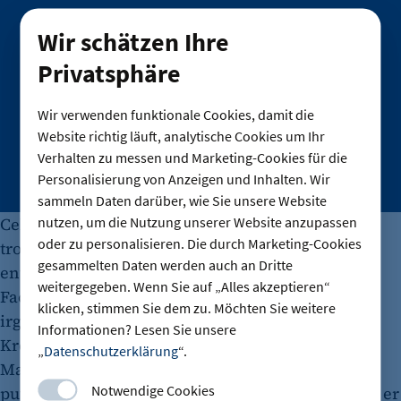
Abonnieren Sie unseren Newsletter und bleiben auf dem
Wir schätzen Ihre
Laufenden
Privatsphäre
E-Mail
Wir verwenden funktionale Cookies, damit die
Anmelden
Website richtig läuft, analytische Cookies um Ihr
Wir verwenden Ihre Daten ausschließlich gemäß unserer
Verhalten zu messen und Marketing-Cookies für die
Datenschutzhinweise und Nutzungsbedingungen.
Personalisierung von Anzeigen und Inhalten. Wir
sammeln Daten darüber, wie Sie unsere Website
nutzen, um die Nutzung unserer Website anzupassen
Cebrail Karabelli setzte sich durch – und war
oder zu personalisieren. Die durch Marketing-Cookies
trotzdem noch lange nicht am Ziel. Der Architekt
gesammelten Daten werden auch an Dritte
entdeckte Schwamm und warnte. Ein anderer
weitergegeben. Wenn Sie auf „Alles akzeptieren“
Fachmann gab grünes Licht. Also stand Karabelli
klicken, stimmen Sie dem zu. Möchten Sie weitere
irgendwann tatsächlich auf der Mittelinsel in
Informationen? Lesen Sie unsere
Kreuzberg, im Ganzkörperschutzanzug und mit
„
Datenschutzerklärung
“.
Maske über Mund und Nase, und baute, haute,
Notwendige Cookies
putzte und strich. Endlich, Anfang 2006, eröffnete er