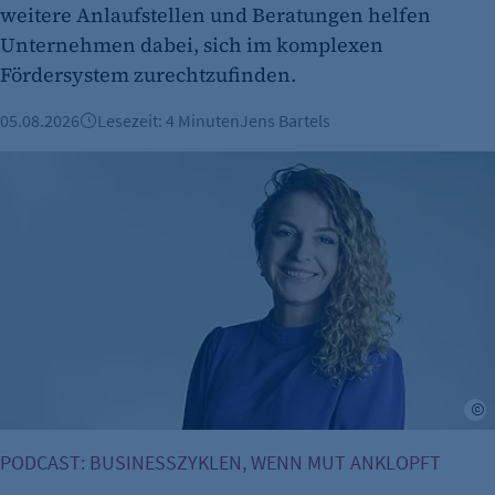
weitere Anlaufstellen und Beratungen helfen
Unternehmen dabei, sich im komplexen
Fördersystem zurechtzufinden.
05.08.2026
Lesezeit: 4 Minuten
Jens Bartels
Mut zum Tabubruch: Warum Urinale keine Männersache si
L
PODCAST: BUSINESSZYKLEN, WENN MUT ANKLOPFT