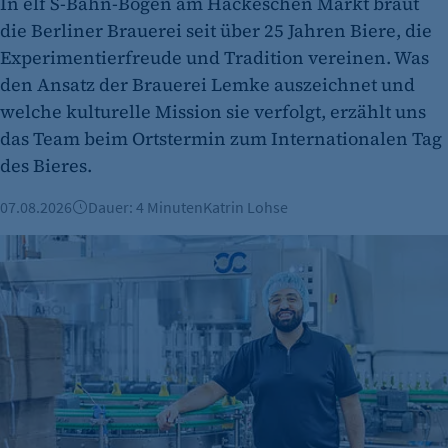
In elf S-Bahn-Bögen am Hackeschen Markt braut
Cookie Laufzeit:
die Berliner Brauerei seit über 25 Jahren Biere, die
480 Tage
Experimentierfreude und Tradition vereinen. Was
etracker Analytics
den Ansatz der Brauerei Lemke auszeichnet und
welche kulturelle Mission sie verfolgt, erzählt uns
Name:
das Team beim Ortstermin zum Internationalen Tag
isSdEnabled
des Bieres.
Anbieter:
etracker GmbH
07.08.2026
Dauer: 4 Minuten
Katrin Lohse
Zweck:
kukki Cocktail – eine „Schnapsidee“ entpuppt sich als Mill
Erkennung, ob bei dem Besucher die
Scrolltiefe gemessen wird.
Cookie Laufzeit:
24 Std.