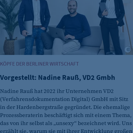
K
KÖPFE DER BERLINER WIRTSCHAFT
Vorgestellt: Nadine Rauß, VD2 Gmbh
Nadine Rauß hat 2022 ihr Unternehmen VD2
(Verfahrensdokumentation Digital) GmbH mit Sitz
in der Hardenbergstraße gegründet. Die ehemalige
Prozessberaterin beschäftigt sich mit einem Thema,
das von ihr selbst als „unsexy“ bezeichnet wird. Uns
erzählt sie, warum sie mit ihrer Entwicklung großen