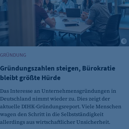
Name:
cookie_consent
Zweck:
Dieser Cookie speichert die ausgewählten
Einverständnis-Optionen des Benutzers
A
Cookie Laufzeit:
GRÜNDUNG
1 Jahr
Gründungszahlen steigen, Bürokratie
bleibt größte Hürde
Das Interesse an Unternehmensgründungen in
Deutschland nimmt wieder zu. Dies zeigt der
aktuelle DIHK-Gründungsreport. Viele Menschen
wagen den Schritt in die Selbstständigkeit
etracker Analytics
allerdings aus wirtschaftlicher Unsicherheit.
Name: