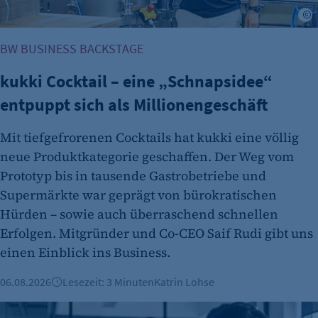
J
BW BUSINESS BACKSTAGE
kukki Cocktail – eine „Schnapsidee“
entpuppt sich als Millionengeschäft
Mit tiefgefrorenen Cocktails hat kukki eine völlig
neue Produktkategorie geschaffen. Der Weg vom
Prototyp bis in tausende Gastrobetriebe und
Supermärkte war geprägt von bürokratischen
Hürden – sowie auch überraschend schnellen
Erfolgen. Mitgründer und Co-CEO Saif Rudi gibt uns
einen Einblick ins Business.
06.08.2026
Lesezeit: 3 Minuten
Katrin Lohse
Mittel und Wege für Förderungen und Finanzierungen