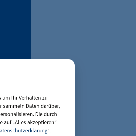
elden
se
s um Ihr Verhalten zu
Es müssen
ir sammeln Daten darüber,
rsonalisieren. Die durch
, um das
 auf „Alles akzeptieren“
atenschutzerklärung
“.