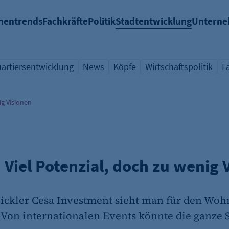
hentrends
Fachkräfte
Politik
Stadtentwicklung
Untern
artiersentwicklung
News
Köpfe
Wirtschaftspolitik
F
chlagwort
ersicht Schlagwort
Übersicht Schlagwort
Übersicht Schlagwort
Übersicht Schlagwort
Ü
g Visionen
iel Potenzial, doch zu wenig 
ckler Cesa Investment sieht man für den Woh
n internationalen Events könnte die ganze St