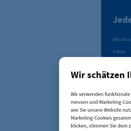
Jede
Mit dem
E-Mail
Wir schätzen 
Wir verw
und Nut
Wir verwenden funktionale C
„
Mir fehlen i
messen und Marketing-Cook
wie Sie unsere Website nut
Architekten 
Marketing-Cookies gesamme
klicken, stimmen Sie dem z
Stadtbild zu