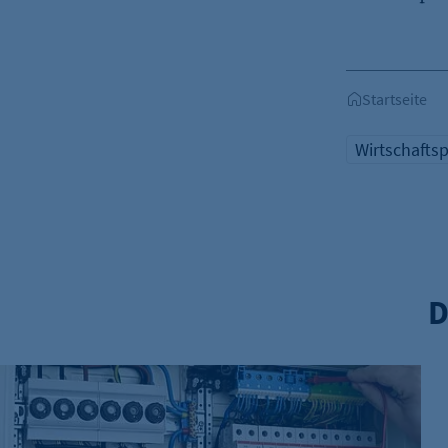
etracker Analytics
Name:
Startseite
Anbieter:
Wirtschaftsp
Zweck:
Cookie Laufzeit:
etracker Analytics
Name:
Anbieter:
D
Zweck:
Cookie Laufzeit:
Stromversorgung im Berliner Südwesten weitgehend wiede
etracker Analytics