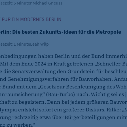
sezeit: 5 Minuten
Michael Gneuss
fe_typo_user
in: Die besten Zukunfts-Ideen für die Metropole
 FÜR EIN MODERNES BERLIN
CMS TYPO3
rlin: Die besten Zukunfts-Ideen für die Metropole
Session-Cookie für die Verwaltung von Benutzer-Sessions 
oder Formularen). Wird auch bei Caching zur Identifizie
sezeit: 1 Minute
Leah Wilp
Session
nbedingungen haben Berlin und der Bund immerhi
 Mit dem Ende 2024 in Kraft getretenen „Schneller-B
te die Senatsverwaltung den Grundstein für beschleu
cookie_consent
und Genehmigungsverfahren für Bauvorhaben. Anfa
Dieser Cookie speichert die ausgewählten Einverständni
er Bund mit dem „Gesetz zur Beschleunigung des Wo
nraumsicherung“ (Bau-Turbo) nach. Wichtig sei es je
1 Jahr
schaft zu begeistern. Denn bei jedem größeren Bauv
lympia entsteht sofort ein größerer Diskurs. Rilke: 
rung rechtzeitig etwa über Bürgerbeteiligungen m
nz zu werben.“