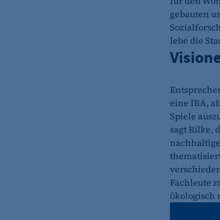
für den Woh
gebauten un
Sozialforsc
lebe die Sta
Visione
Entsprechen
eine IBA, a
Spiele auszu
sagt Rilke, 
nachhaltige
thematisier
verschieden
Fachleute z
ökologisch 