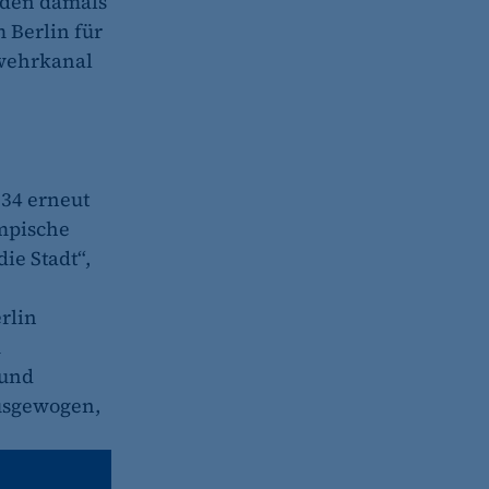
n den damals
 Berlin für
dwehrkanal
034 erneut
ympische
ie Stadt“,
rlin
u
 und
ausgewogen,