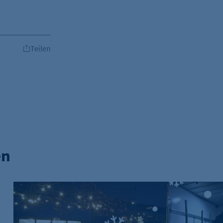
Teilen
en
rgung scharf
Weihnachtszauber für Berlin: Zu Besuch beim Tannenp