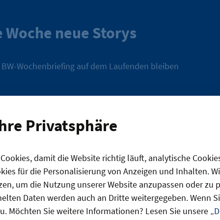
 Woche neue Storys
 BW-Wochenbriefing auf dem Laufenden bleiben
Anm
Ihre Privatsphäre
enden Ihre Daten ausschließlich gemäß unserer
Datenschutzhinwei
zungsbedingungen.
ookies, damit die Website richtig läuft, analytische Cookie
konische Visionen für die Stadt. 
ies für die Personalisierung von Anzeigen und Inhalten. W
zen, um die Nutzung unserer Website anzupassen oder zu pe
aus aller Welt eingeladen werden
lten Daten werden auch an Dritte weitergegeben. Wenn Sie
u. Möchten Sie weitere Informationen? Lesen Sie unsere „
D
 verbessern.“