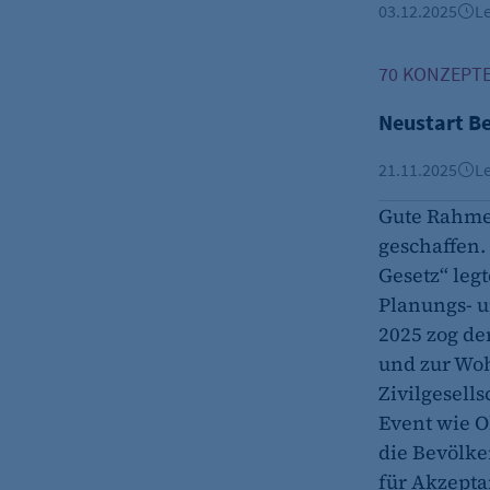
fe_typo_user
03.12.2025
Le
Name:
Neustart Berl
70 KONZEPTE
Anbieter:
Neustart Be
Zweck:
21.11.2025
Le
Cookie Laufzeit:
Gute Rahme
Cookie Consent
geschaffen.
Gesetz“ leg
Name:
Planungs- 
Zweck:
2025 zog d
und zur Woh
Cookie Laufzeit:
Zivilgesell
Event wie O
die Bevölke
für Akzepta