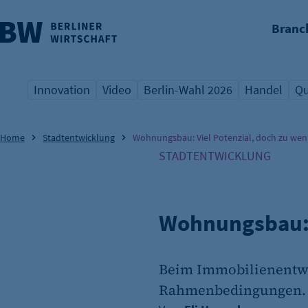
Branc
nü überspringen
Innovation
Video
Berlin-Wahl 2026
Handel
Qu
Übersicht Schlagwort
Übersicht Schlagwort
Übersicht Schlagwort
Übersicht S
Üb
Home
Stadtentwicklung
Wohnungsbau: Viel Potenzial, doch zu weni
STADTENTWICKLUNG
Wohnungsbau: V
Beim Immobilienentwi
Rahmenbedingungen. Vo