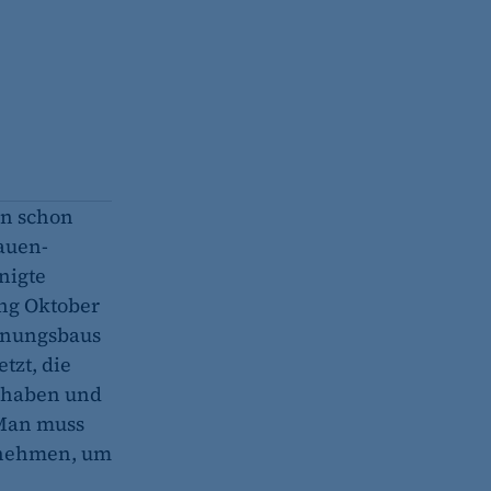
(z. B. bei Login, Umfrage
rung verwendet.
n schon
auen-
nigte
ng Oktober
s-Optionen des Benutzers
hnungsbaus
tzt, die
orhaben und
„Man muss
itnehmen, um