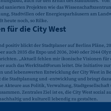
nungsbau, auch für den Erhalt des Stadtbildes.“ Vo
d sanierten Projekten wie das Wissenschaftszentrum
hung, Stadtvillen oder Energiesparhäusern am Lan
dt heute noch, so Rilke.
n für die City West
d positiv blickt der Stadtplaner auf Berlins Pläne, 2
ber auch 2035 die Expo und 2036, 2040 oder 2044 Ol
richten. „Aktuell fehlen mir ikonische Visionen für d
der auch das WerkStadtForum leitet. Die Initiative zur
n und lebenswerten Entwicklung der City West in Be
t die Stadtplanung und -entwicklung und bringt daz
e Akteure aus Politik, Verwaltung, Stadtgesellschaft
usammen. Zentrales Ziel ist es, die City West sozial 
nachhaltig und kulturell lebendig zu gestalten.