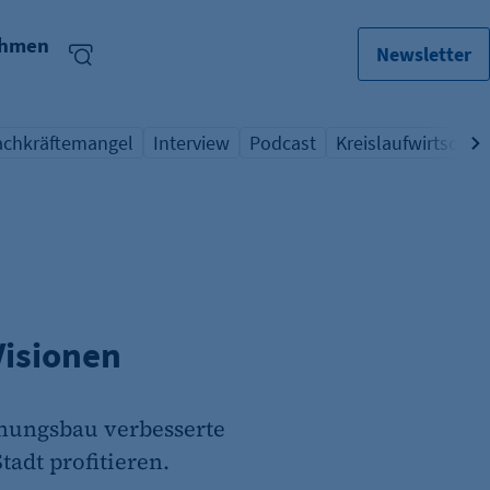
ehmen
Newsletter
achkräftemangel
Interview
Podcast
Kreislaufwirtschaft
bersicht Schlagwort
Übersicht Schlagwort
Übersicht Schlagwort
Übersicht Schlagw
Visionen
nungsbau verbesserte
adt profitieren.