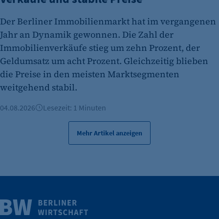
Zweck:
Der Berliner Immobilienmarkt hat im vergangenen
Es erlaubt eTracker Cookies zu setzen.
Jahr an Dynamik gewonnen. Die Zahl der
Cookie Laufzeit:
Immobilienverkäufe stieg um zehn Prozent, der
480 Tage
Geldumsatz um acht Prozent. Gleichzeitig blieben
etracker Analytics
die Preise in den meisten Marktsegmenten
weitgehend stabil.
Name:
isSdEnabled
04.08.2026
Lesezeit: 1 Minuten
Anbieter:
etracker GmbH
Mehr Artikel anzeigen
Zweck:
Erkennung, ob bei dem Besucher die
Scrolltiefe gemessen wird.
Cookie Laufzeit:
Weitere Infos
24 Std.
Wirtschaft.