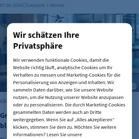
07.08.2026
Lesezeit: 1 Minute
Gründungszahlen steigen, Bürokratie bleibt größte Hürde
Wir schätzen Ihre
Privatsphäre
Wir verwenden funktionale Cookies, damit die
Website richtig läuft, analytische Cookies um Ihr
Verhalten zu messen und Marketing-Cookies für die
Personalisierung von Anzeigen und Inhalten. Wir
A
sammeln Daten darüber, wie Sie unsere Website
nutzen, um die Nutzung unserer Website anzupassen
GRÜNDUNG
oder zu personalisieren. Die durch Marketing-Cookies
gesammelten Daten werden auch an Dritte
Gründungszahlen steigen, Bürokratie
weitergegeben. Wenn Sie auf „Alles akzeptieren“
bleibt größte Hürde
klicken, stimmen Sie dem zu. Möchten Sie weitere
Informationen? Lesen Sie unsere