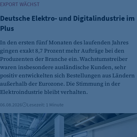
Besuchers, wenn auf der Seite des Kunden das
EXPORT WÄCHST
Tracking Opt-In ausgespielt wird. Wird auch
für ein eventuelles Opt-Out verwendet.
Deutsche Elektro- und Digitalindustrie im
Cookie Laufzeit:
Plus
"no" - 50 Jahre "yes" - 480 Tage
In den ersten fünf Monaten des laufenden Jahres
fe_typo_user
gingen exakt 8,7 Prozent mehr Aufträge bei den
Name:
Produzenten der Branche ein. Wachstumstreiber
fe_typo_user
waren insbesondere ausländische Kunden, sehr
positiv entwickelten sich Bestellungen aus Ländern
Anbieter:
außerhalb der Eurozone. Die Stimmung in der
CMS TYPO3
Elektroindustrie bleibt verhalten.
Zweck:
Session-Cookie für die Verwaltung von
06.08.2026
Lesezeit: 1 Minute
Benutzer-Sessions (z. B. bei Login, Umfrage
Büroimmobilien Berlin: Starkes Wachstum im ersten Halbj
oder Formularen). Wird auch bei Caching zur
Identifizierung verwendet.
Cookie Laufzeit: