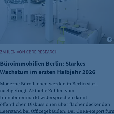
Session
Cookie Consent
Name:
cookie_consent
©
Zweck:
Dieser Cookie speichert die ausgewählten
ZAHLEN VON CBRE RESEARCH
Einverständnis-Optionen des Benutzers
Büroimmobilien Berlin: Starkes
Cookie Laufzeit:
1 Jahr
Wachstum im ersten Halbjahr 2026
Moderne Büroflächen werden in Berlin stark
nachgefragt. Aktuelle Zahlen vom
Immobilienmarkt widersprechen damit
öffentlichen Diskussionen über flächendeckenden
Leerstand bei Officegebäuden. Der CBRE-Report fürs