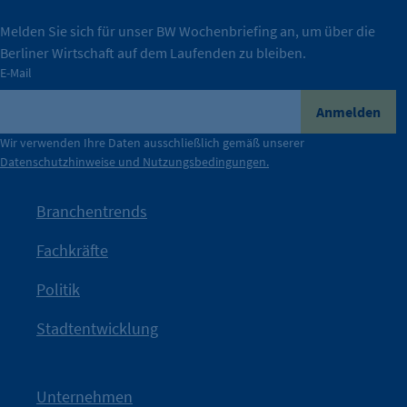
IHK Berlin. Offizieller Unterstützer der Berliner
Melden Sie sich für unser BW Wochenbriefing an, um über die
Berliner Wirtschaft auf dem Laufenden zu bleiben.
tatsächlich unterstützt.
E-Mail
konkret bedeutet – und wie die IHK Berlin Unternehmen
Durch ihre Perspektiven wird deutlich, was der Claim
Anmelden
der Berliner Wirtschaft.
Wir verwenden Ihre Daten ausschließlich gemäß unserer
Datenschutzhinweise und Nutzungsbedingungen.
Die Unternehmer stehen stellvertretend für die Vielfalt
mit Haltung.
Branchentrends
Jetzt löst die Kammer diese Frage auf – klar, sichtbar und
Fachkräfte
angestoßen.
Politik
IHK?“
wurde bewusst Neugier geweckt und Gespräche
Kampagne der IHK Berlin in die nächste Stufe. Mit
„WTF is
Stadtentwicklung
Nach einer aufmerksamkeitsstarken Teaserphase geht die
IHK Berlin. Offizieller Unterstützer der Berliner Wirtschaft.
Unternehmen