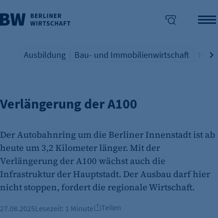
Ausbildung
Bau- und Immobilienwirtschaft
Indus
ERÖFFNUNG DES 16. BAUABSCHNITTS
Übersicht Schlagwort
Übersicht Schlagwort
Übers
enü überspringen
Verlängerung der A100
Der Autobahnring um die Berliner Innenstadt ist ab
heute um 3,2 Kilometer länger. Mit der
Verlängerung der A100 wächst auch die
Infrastruktur der Hauptstadt. Der Ausbau darf hier
nicht stoppen, fordert die regionale Wirtschaft.
Teilen
27.08.2025
Lesezeit:
1 Minute