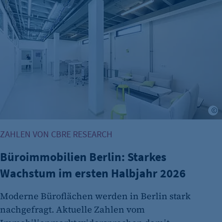
Büroimmobilien Berlin: Starkes Wachstum im ersten Halbj
etracker Analytics
Name:
et_oi_v2
Anbieter:
etracker GmbH
Zweck:
©
Cookie Erkennung
ZAHLEN VON CBRE RESEARCH
Cookie Laufzeit:
2 Jahre
Büroimmobilien Berlin: Starkes
etracker Analytics
Wachstum im ersten Halbjahr 2026
Name:
Moderne Büroflächen werden in Berlin stark
et_allow_cookies
nachgefragt. Aktuelle Zahlen vom
Anbieter: