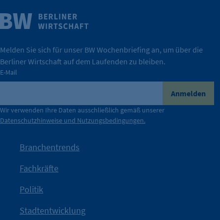
Weitere Infos
Wirtschaft.
IHK Berlin. Offizieller Unterstützer der Berliner
Melden Sie sich für unser BW Wochenbriefing an, um über die
Berliner Wirtschaft auf dem Laufenden zu bleiben.
tatsächlich unterstützt.
E-Mail
konkret bedeutet – und wie die IHK Berlin Unternehmen
Durch ihre Perspektiven wird deutlich, was der Claim
Anmelden
der Berliner Wirtschaft.
Wir verwenden Ihre Daten ausschließlich gemäß unserer
Datenschutzhinweise und Nutzungsbedingungen.
Die Unternehmer stehen stellvertretend für die Vielfalt
mit Haltung.
Branchentrends
Jetzt löst die Kammer diese Frage auf – klar, sichtbar und
Fachkräfte
angestoßen.
Politik
IHK?“
wurde bewusst Neugier geweckt und Gespräche
Kampagne der IHK Berlin in die nächste Stufe. Mit
„WTF is
Stadtentwicklung
Nach einer aufmerksamkeitsstarken Teaserphase geht die