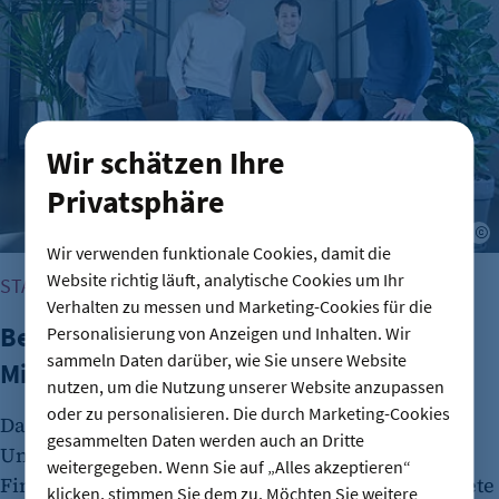
Wir schätzen Ihre
Privatsphäre
Wir verwenden funktionale Cookies, damit die
Website richtig läuft, analytische Cookies um Ihr
START-UP-SZENE
Verhalten zu messen und Marketing-Cookies für die
Berliner Fintech Moss erreicht
Personalisierung von Anzeigen und Inhalten. Wir
sammeln Daten darüber, wie Sie unsere Website
Milliardenbewertung
nutzen, um die Nutzung unserer Website anzupassen
oder zu personalisieren. Die durch Marketing-Cookies
Das Berliner Fintech-Unternehmen Moss ist zum
gesammelten Daten werden auch an Dritte
Unicorn aufgestiegen. In einer aktuellen
weitergegeben. Wenn Sie auf „Alles akzeptieren“
Finanzierungsrunde sammelte das 2019 gegründete
klicken, stimmen Sie dem zu. Möchten Sie weitere