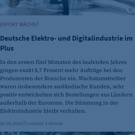
Cookie Laufzeit:
©
Session
EXPORT WÄCHST
Cookie Consent
Deutsche Elektro- und Digitalindustrie im
Name:
Plus
cookie_consent
Zweck:
In den ersten fünf Monaten des laufenden Jahres
Dieser Cookie speichert die ausgewählten
gingen exakt 8,7 Prozent mehr Aufträge bei den
Einverständnis-Optionen des Benutzers
Produzenten der Branche ein. Wachstumstreiber
Cookie Laufzeit:
waren insbesondere ausländische Kunden, sehr
1 Jahr
positiv entwickelten sich Bestellungen aus Ländern
außerhalb der Eurozone. Die Stimmung in der
Elektroindustrie bleibt verhalten.
06.08.2026
Lesezeit: 1 Minute