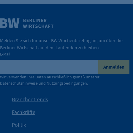
Weitere Infos
Wirtschaft.
IHK Berlin. Offizieller Unterstützer der Berliner
Melden Sie sich für unser BW Wochenbriefing an, um über die
Berliner Wirtschaft auf dem Laufenden zu bleiben.
tatsächlich unterstützt.
E-Mail
konkret bedeutet – und wie die IHK Berlin Unternehmen
Durch ihre Perspektiven wird deutlich, was der Claim
Anmelden
der Berliner Wirtschaft.
Wir verwenden Ihre Daten ausschließlich gemäß unserer
Datenschutzhinweise und Nutzungsbedingungen.
Die Unternehmer stehen stellvertretend für die Vielfalt
mit Haltung.
Branchentrends
Jetzt löst die Kammer diese Frage auf – klar, sichtbar und
Fachkräfte
angestoßen.
Politik
IHK?“
wurde bewusst Neugier geweckt und Gespräche