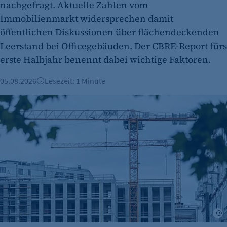
nachgefragt. Aktuelle Zahlen vom
Zweck:
Cookie Erkennung
Immobilienmarkt widersprechen damit
öffentlichen Diskussionen über flächendeckenden
Cookie Laufzeit:
Leerstand bei Officegebäuden. Der CBRE-Report fürs
2 Jahre
erste Halbjahr benennt dabei wichtige Faktoren.
etracker Analytics
05.08.2026
Lesezeit: 1 Minute
Name:
et_allow_cookies
Berliner Immobilienmarkt 2025: Mehr Verkäufe und stabile 
Anbieter:
etracker GmbH
Zweck:
Es erlaubt eTracker Cookies zu setzen.
Cookie Laufzeit:
480 Tage
etracker Analytics
A