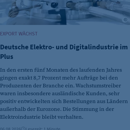
Name:
fe_typo_user
©
Anbieter:
CMS TYPO3
EXPORT WÄCHST
Zweck:
Deutsche Elektro- und Digitalindustrie im
Session-Cookie für die Verwaltung von
Benutzer-Sessions (z. B. bei Login, Umfrage
Plus
oder Formularen). Wird auch bei Caching zur
Identifizierung verwendet.
In den ersten fünf Monaten des laufenden Jahres
gingen exakt 8,7 Prozent mehr Aufträge bei den
Cookie Laufzeit:
Produzenten der Branche ein. Wachstumstreiber
Session
waren insbesondere ausländische Kunden, sehr
Cookie Consent
positiv entwickelten sich Bestellungen aus Ländern
Name:
außerhalb der Eurozone. Die Stimmung in der
cookie_consent
Elektroindustrie bleibt verhalten.
Zweck:
06.08.2026
Lesezeit: 1 Minute