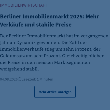
Name:
IMMOBILIENWIRTSCHAFT
isSdEnabled
Berliner Immobilienmarkt 2025: Mehr
Anbieter:
Verkäufe und stabile Preise
etracker GmbH
Zweck:
Der Berliner Immobilienmarkt hat im vergangenen
Erkennung, ob bei dem Besucher die
Jahr an Dynamik gewonnen. Die Zahl der
Scrolltiefe gemessen wird.
Immobilienverkäufe stieg um zehn Prozent, der
Cookie Laufzeit:
Geldumsatz um acht Prozent. Gleichzeitig blieben
24 Std.
die Preise in den meisten Marktsegmenten
weitgehend stabil.
04.08.2026
Lesezeit: 1 Minuten
Mehr Artikel anzeigen