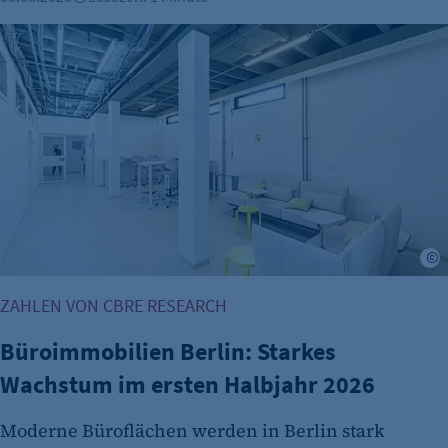
Dieser Cookie speichert die ausgewählten
Einverständnis-Optionen des Benutzers
Büroimmobilien Berlin: Starkes Wachstum im ersten Halbj
Cookie Laufzeit:
1 Jahr
©
etracker Analytics
ZAHLEN VON CBRE RESEARCH
Name:
Büroimmobilien Berlin: Starkes
et_oi_v2
Wachstum im ersten Halbjahr 2026
Anbieter:
etracker GmbH
Moderne Büroflächen werden in Berlin stark