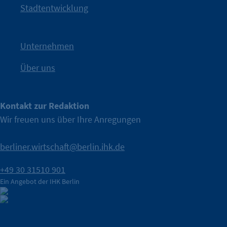
Kampagne der IHK Berlin in die nächste Stufe. Mit
„WTF is
Stadtentwicklung
Nach einer aufmerksamkeitsstarken Teaserphase geht die
IHK Berlin. Offizieller Unterstützer der Berliner Wirtschaft.
Unternehmen
Über uns
Kontakt zur Redaktion
Wir freuen uns über Ihre Anregungen
berliner.wirtschaft@berlin.ihk.de
+49 30 31510 901
Ein Angebot der IHK Berlin