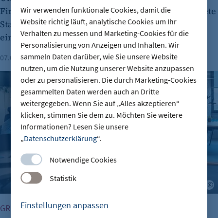
Wir verwenden funktionale Cookies, damit die
Finanzierungsrunde sammelte das 2019 gegründete
Website richtig läuft, analytische Cookies um Ihr
Start-up 30 Millionen Euro ein und wird nun mit
Verhalten zu messen und Marketing-Cookies für die
einer Milliarde Euro bewertet.
Personalisierung von Anzeigen und Inhalten. Wir
sammeln Daten darüber, wie Sie unsere Website
07.08.2026
Lesezeit: 1 Minute
nutzen, um die Nutzung unserer Website anzupassen
Gründungszahlen steigen, Bürokratie bleibt größte Hürde
oder zu personalisieren. Die durch Marketing-Cookies
gesammelten Daten werden auch an Dritte
weitergegeben. Wenn Sie auf „Alles akzeptieren“
klicken, stimmen Sie dem zu. Möchten Sie weitere
Informationen? Lesen Sie unsere
„
Datenschutzerklärung
“.
Notwendige Cookies
Statistik
A
Einstellungen anpassen
GRÜNDUNG