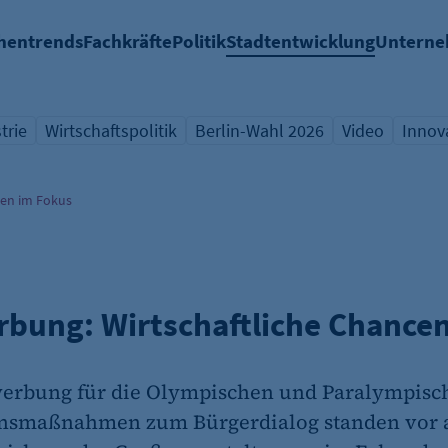
hentrends
Fachkräfte
Politik
Stadtentwicklung
Untern
trie
Wirtschaftspolitik
Berlin-Wahl 2026
Video
Innov
icht Schlagwort
Übersicht Schlagwort
Übersicht Schlagwort
Übersicht Sch
Übers
cen im Fokus
bung: Wirtschaftliche Chancen
ewerbung für die Olympischen und Paralympisc
smaßnahmen zum Bürgerdialog standen vor a