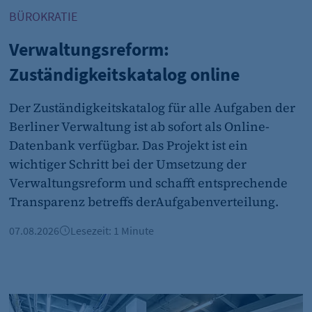
BÜROKRATIE
CMS TYPO3
Verwaltungsreform:
Session-Cookie für die Verwaltung von Benutzer-Sessions 
oder Formularen). Wird auch bei Caching zur Identifizie
Zuständigkeitskatalog online
Session
Der Zuständigkeitskatalog für alle Aufgaben der
Berliner Verwaltung ist ab sofort als Online-
Datenbank verfügbar. Das Projekt ist ein
cookie_consent
wichtiger Schritt bei der Umsetzung der
Dieser Cookie speichert die ausgewählten Einverständni
Verwaltungsreform und schafft entsprechende
Transparenz betreffs derAufgabenverteilung.
1 Jahr
07.08.2026
Lesezeit: 1 Minute
nungsnot bremst Berlins Ausbildungsmarkt
Büroimmobilien Berlin: Starkes Wachstum im ersten Halb