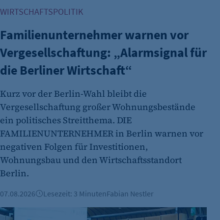
WIRTSCHAFTSPOLITIK
Anbieter:
Familienunternehmer warnen vor
Zweck:
Vergesellschaftung: „Alarmsignal für
die Berliner Wirtschaft“
Cookie Laufzeit:
Cookie Consent
Kurz vor der Berlin-Wahl bleibt die
Name:
Vergesellschaftung großer Wohnungsbestände
ein politisches Streitthema. DIE
Zweck:
FAMILIENUNTERNEHMER in Berlin warnen vor
Cookie Laufzeit:
negativen Folgen für Investitionen,
Wohnungsbau und den Wirtschaftsstandort
Berlin.
07.08.2026
Lesezeit: 3 Minuten
Fabian Nestler
IHK-Umfragen: Hohe Zufriedenheit bei Azubis – doch Woh
etracker Analytics