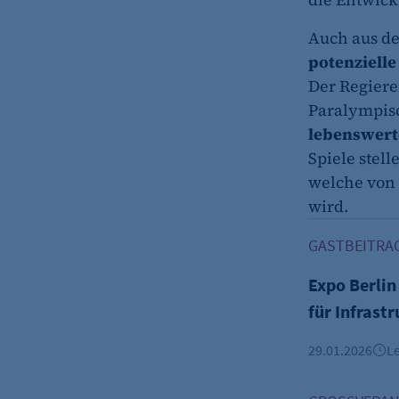
Auch aus de
potenziell
Der Regiere
Paralympis
lebenswer
Spiele stel
welche von
wird.
Expo Berlin 2
GASTBEITRAG
Expo Berlin
für Infrast
29.01.2026
Le
Berliner Spa