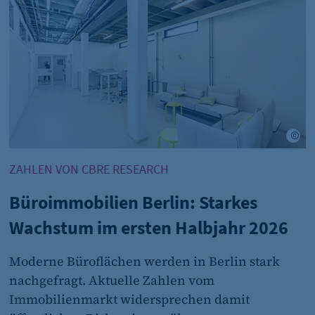
et_oi_v2
etracker GmbH
Cookie Erkennung
2 Jahre
©A
et_allow_cookies
Ahner
ZAHLEN VON CBRE RESEARCH
etracker GmbH
Büroimmobilien Berlin: Starkes
Es erlaubt eTracker Cookies zu setzen.
Wachstum im ersten Halbjahr 2026
480 Tage
Moderne Büroflächen werden in Berlin stark
nachgefragt. Aktuelle Zahlen vom
isSdEnabled
Immobilienmarkt widersprechen damit
etracker GmbH