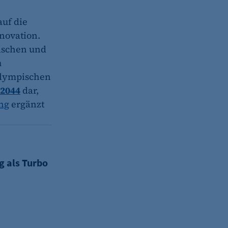
uf die
novation.
ischen und
h
 Olympischen
-2044
dar,
ng
ergänzt
 für Infrastruktur und Innovation
g als Turbo