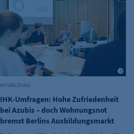
Name:
Anbieter:
Zweck:
Cookie Laufzeit:
etracker Analytics
Name:
Jens 
Anbieter:
AUSBILDUNG
Zweck:
IHK-Umfragen: Hohe Zufriedenheit
Cookie Laufzeit:
bei Azubis – doch Wohnungsnot
etracker Analytics
bremst Berlins Ausbildungsmarkt
Name:
Anbieter: