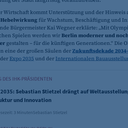
r Wirtschaft kommt Unterstützung und der Hinweis a
e Hebelwirkung
für Wachstum, Beschäftigung und In
nde Bürgermeister Kai Wegner erklärte: „Mit Olymp
chen Spielen werden wir
Berlin moderner und noc
ter
gestalten – für die künftigen Generationen.“ Die
len eine der großen Säulen der
Zukunftsdekade 2034
 der
Expo 2035
und der
Internationalen Bauausstellu
035: Sebastian Stietzel drängt auf Weltausstellung als Turbo
 DES IHK-PRÄSIDENTEN
 2035: Sebastian Stietzel drängt auf Weltausstellun
ruktur und Innovation
sezeit: 3 Minuten
Sebastian Stietzel
rkasse: Engagement für Expo und Olympia