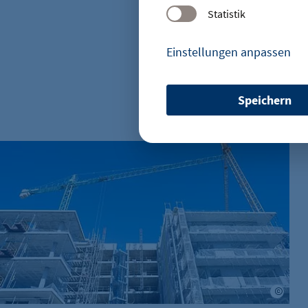
Statistik
Einstellungen anpassen
D
Speichern
etracker Sitzungs-Cookie
Name:
Familienunternehmer warnen vor Vergesellschaftung: „Alarm
Anbieter:
Zweck:
Cookie Laufzeit:
fe_typo_user
Adob
Name: