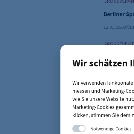
GROSSVERANS
Berliner S
12.01.2026
Le
Architekt Ch
GROSSEVENTS
Architekt C
Wir schätzen 
Bauausstel
03.12.2025
Le
Wir verwenden funktionale C
messen und Marketing-Cook
wie Sie unsere Website nut
Marketing-Cookies gesamme
klicken, stimmen Sie dem z
Startseite
Notwendige Cookies
Wirtschaftsp