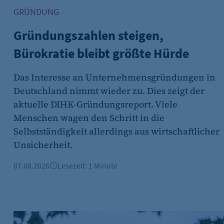
GRÜNDUNG
Gründungszahlen steigen,
(z. B. bei Login, Umfrage
rung verwendet.
Bürokratie bleibt größte Hürde
Das Interesse an Unternehmensgründungen in
Deutschland nimmt wieder zu. Dies zeigt der
aktuelle DIHK-Gründungsreport. Viele
Menschen wagen den Schritt in die
s-Optionen des Benutzers
Selbstständigkeit allerdings aus wirtschaftlicher
Unsicherheit.
07.08.2026
Lesezeit: 1 Minute
jahr 2026
Berliner Immobilienmarkt 2025: Mehr Verkäufe und stabi