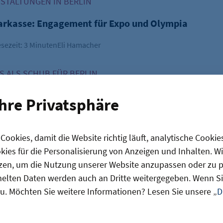
TALTUNGEN IN BERLIN
parkasse: Engagement für Expo und Olympia
sezeit: 3 Minuten
Eli Hamacher
ristoph Langhof: Sowohl EXPO als auch Olympia als auch B
 ALS SCHUB FÜR BERLIN
hristoph Langhof: Sowohl EXPO als auch Olympia a
Ihre Privatsphäre
lung
sezeit: 5 Minuten
Michael Gneuss
ookies, damit die Website richtig läuft, analytische Cookie
ies für die Personalisierung von Anzeigen und Inhalten. W
zen, um die Nutzung unserer Website anzupassen oder zu pe
lten Daten werden auch an Dritte weitergegeben. Wenn Sie
u. Möchten Sie weitere Informationen? Lesen Sie unsere „
D
olitik
Quartiersentwicklung
Transformation
News