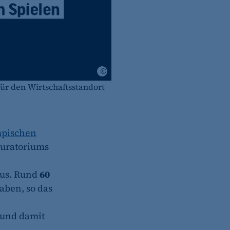
Berlin gewinnt mit Olympia, Berlin Partn
Technologie GmbH
ür den Wirtschaftsstandort
mpischen
Kuratoriums
kus. Rund
60
aben, so das
und damit