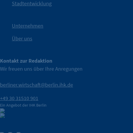
Kampagne der IHK Berlin in die nächste Stufe. Mit
„WTF is
Stadtentwicklung
Nach einer aufmerksamkeitsstarken Teaserphase geht die
IHK Berlin. Offizieller Unterstützer der Berliner Wirtschaft.
Unternehmen
Über uns
Kontakt zur Redaktion
Wir freuen uns über Ihre Anregungen
berliner.wirtschaft@berlin.ihk.de
+49 30 31510 901
Ein Angebot der IHK Berlin