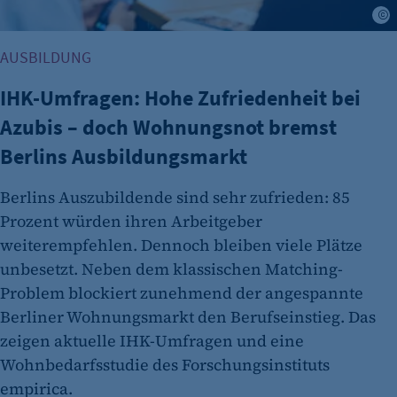
Anbieter:
J
etracker GmbH
AUSBILDUNG
Zweck:
Es erlaubt eTracker Cookies zu setzen.
IHK-Umfragen: Hohe Zufriedenheit bei
Cookie Laufzeit:
Azubis – doch Wohnungsnot bremst
480 Tage
Berlins Ausbildungsmarkt
etracker Analytics
Berlins Auszubildende sind sehr zufrieden: 85
Name:
Prozent würden ihren Arbeitgeber
isSdEnabled
weiterempfehlen. Dennoch bleiben viele Plätze
Anbieter:
unbesetzt. Neben dem klassischen Matching-
etracker GmbH
Problem blockiert zunehmend der angespannte
Berliner Wohnungsmarkt den Berufseinstieg. Das
Zweck:
Erkennung, ob bei dem Besucher die
zeigen aktuelle IHK-Umfragen und eine
Scrolltiefe gemessen wird.
Wohnbedarfsstudie des Forschungsinstituts
empirica.
Cookie Laufzeit: