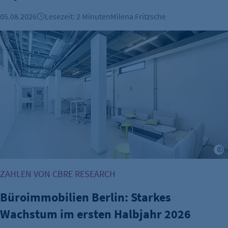
24 Std.
05.08.2026
Lesezeit: 2 Minuten
Milena Fritzsche
Büroimmobilien Berlin: Starkes Wachstum im ersten Halbj
©
ZAHLEN VON CBRE RESEARCH
Büroimmobilien Berlin: Starkes
Wachstum im ersten Halbjahr 2026