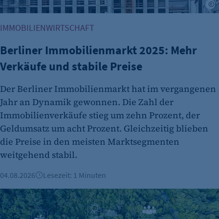
A
IMMOBILIENWIRTSCHAFT
Berliner Immobilienmarkt 2025: Mehr
Verkäufe und stabile Preise
Der Berliner Immobilienmarkt hat im vergangenen
Jahr an Dynamik gewonnen. Die Zahl der
Immobilienverkäufe stieg um zehn Prozent, der
Geldumsatz um acht Prozent. Gleichzeitig blieben
die Preise in den meisten Marktsegmenten
weitgehend stabil.
04.08.2026
Lesezeit: 1 Minuten
ESG & Nachhaltigkeit: Was die neuen Vorgaben für Berline