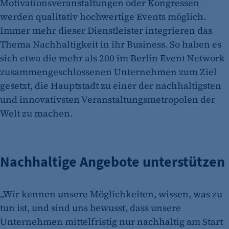
Zweck:
Motivationsveranstaltungen oder Kongressen
Opt-In Cookie speichert die Entscheidung des
werden qualitativ hochwertige Events möglich.
Besuchers, wenn auf der Seite des Kunden das
Immer mehr dieser Dienstleister integrieren das
Tracking Opt-In ausgespielt wird. Wird auch
Thema Nachhaltigkeit in ihr Business. So haben es
für ein eventuelles Opt-Out verwendet.
sich etwa die mehr als 200 im Berlin Event Network
Cookie Laufzeit:
zusammengeschlossenen Unternehmen zum Ziel
"no" - 50 Jahre "yes" - 480 Tage
gesetzt, die Hauptstadt zu einer der nachhaltigsten
und innovativsten Veranstaltungsmetropolen der
fe_typo_user
Welt zu machen.
Name:
fe_typo_user
Anbieter:
Nachhaltige Angebote unterstützen
CMS TYPO3
Zweck:
„Wir kennen unsere Möglichkeiten, wissen, was zu
Session-Cookie für die Verwaltung von
tun ist, und sind uns bewusst, dass unsere
Benutzer-Sessions (z. B. bei Login, Umfrage
Unternehmen mittelfristig nur nachhaltig am Start
oder Formularen). Wird auch bei Caching zur