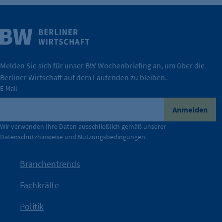
Weitere Infos
Wirtschaft.
IHK Berlin. Offizieller Unterstützer der Berliner
Melden Sie sich für unser BW Wochenbriefing an, um über die
Berliner Wirtschaft auf dem Laufenden zu bleiben.
tatsächlich unterstützt.
E-Mail
konkret bedeutet – und wie die IHK Berlin Unternehmen
Durch ihre Perspektiven wird deutlich, was der Claim
Anmelden
der Berliner Wirtschaft.
Wir verwenden Ihre Daten ausschließlich gemäß unserer
Datenschutzhinweise und Nutzungsbedingungen.
Die Unternehmer stehen stellvertretend für die Vielfalt
mit Haltung.
Branchentrends
Jetzt löst die Kammer diese Frage auf – klar, sichtbar und
Fachkräfte
angestoßen.
Politik
IHK?“
wurde bewusst Neugier geweckt und Gespräche