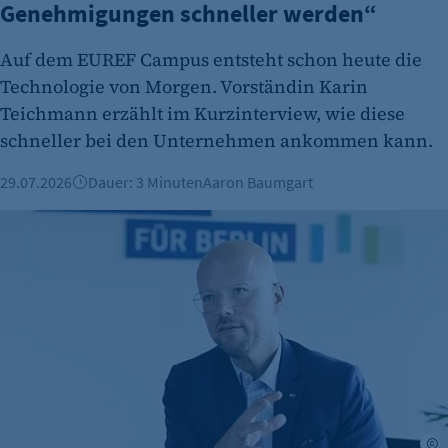
Genehmigungen schneller werden“
Auf dem EUREF Campus entsteht schon heute die
Technologie von Morgen. Vorständin Karin
Teichmann erzählt im Kurzinterview, wie diese
schneller bei den Unternehmen ankommen kann.
29.07.2026
Dauer: 3 Minuten
Aaron Baumgart
IHK-Präsident im Interview: "Die Empörung ist weiterhin gr
A