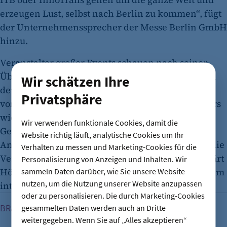
erzeugen Lust, selbst nach Berlin zu kommen“, fügt
der Unternehmenssprecher der Messe Berlin GmbH
hinzu.
Veranstalter großer Events schauen nach seiner
Überzeugung aber nicht nur auf schöne Bilder. Zu
Wir schätzen Ihre
den zentralen Faktoren zählten die Bedingungen
Privatsphäre
vor Ort für Aussteller und die Besucher. „Besonders
wichtige Kriterien sind die Infrastruktur auf dem
Wir verwenden funktionale Cookies, damit die
Gelände, die Erreichbarkeit, internationale
Website richtig läuft, analytische Cookies um Ihr
Anbindungen mit Bahn und Flugzeug oder auch die
Verhalten zu messen und Marketing-Cookies für die
Verfügbarkeit von Hotels und Gastronomie“, erklärt
Personalisierung von Anzeigen und Inhalten. Wir
Höger. „Der gesamte Mix muss stimmen und sich im
sammeln Daten darüber, wie Sie unsere Website
nutzen, um die Nutzung unserer Website anzupassen
internationalen Wettbewerb behaupten.“
oder zu personalisieren. Die durch Marketing-Cookies
Estrel-Eigentümer: „Wir können jeden Weltkongress ausric
BRANCHEN HOTELLERIE
gesammelten Daten werden auch an Dritte
weitergegeben. Wenn Sie auf „Alles akzeptieren“