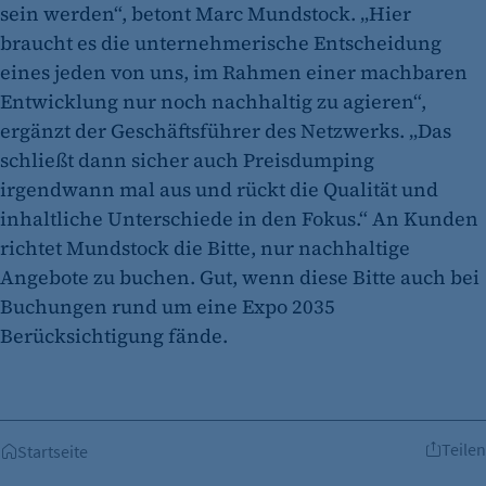
Identifizierung verwendet.
sein werden“, betont Marc Mundstock. „Hier
braucht es die unternehmerische Entscheidung
Cookie Laufzeit:
eines jeden von uns, im Rahmen einer machbaren
Session
Entwicklung nur noch nachhaltig zu agieren“,
Cookie Consent
ergänzt der Geschäftsführer des Netzwerks. „Das
schließt dann sicher auch Preisdumping
Name:
cookie_consent
irgendwann mal aus und rückt die Qualität und
inhaltliche Unterschiede in den Fokus.“ An Kunden
Zweck:
richtet Mundstock die Bitte, nur nachhaltige
Dieser Cookie speichert die ausgewählten
Angebote zu buchen. Gut, wenn diese Bitte auch bei
Einverständnis-Optionen des Benutzers
Buchungen rund um eine Expo 2035
Cookie Laufzeit:
Berücksichtigung fände.
1 Jahr
Teilen
Startseite