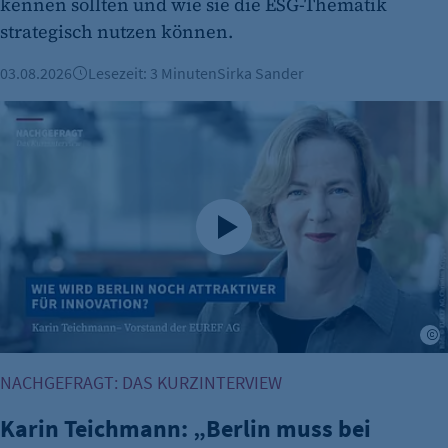
kennen sollten und wie sie die ESG-Thematik
strategisch nutzen können.
03.08.2026
Lesezeit: 3 Minuten
Sirka Sander
Karin Teichmann: „Berlin muss bei Genehmigungen schnel
K
NACHGEFRAGT: DAS KURZINTERVIEW
Karin Teichmann: „Berlin muss bei