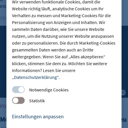
Wir verwenden funktionale Cookies, damit die
engagieren.
Website richtig läuft, analytische Cookies um Ihr
Verhalten zu messen und Marketing-Cookies für die
13.07.2026
Lesezeit: 1 Minute
Personalisierung von Anzeigen und Inhalten. Wir
sammeln Daten darüber, wie Sie unsere Website
Mut zum Umdenken: Warum Führung neu gedacht werden
nutzen, um die Nutzung unserer Website anzupassen
oder zu personalisieren. Die durch Marketing-Cookies
gesammelten Daten werden auch an Dritte
weitergegeben. Wenn Sie auf „Alles akzeptieren“
klicken, stimmen Sie dem zu. Möchten Sie weitere
Informationen? Lesen Sie unsere
„
Datenschutzerklärung
“.
Notwendige Cookies
J
Statistik
PODCAST: BUSINESZYKLEN, WENN MUT ANKLOPFT
Einstellungen anpassen
Mut zum Umdenken: Warum Führung neu