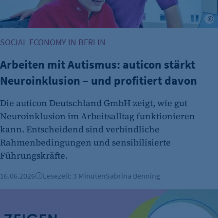
fe_typo_user
A
Anbieter:
SOCIAL ECONOMY IN BERLIN
CMS TYPO3
Zweck:
Arbeiten mit Autismus: auticon stärkt
Session-Cookie für die Verwaltung von
Neuroinklusion – und profitiert davon
Benutzer-Sessions (z. B. bei Login, Umfrage
oder Formularen). Wird auch bei Caching zur
Die auticon Deutschland GmbH zeigt, wie gut
Identifizierung verwendet.
Neuroinklusion im Arbeitsalltag funktionieren
Cookie Laufzeit:
kann. Entscheidend sind verbindliche
Session
Rahmenbedingungen und sensibilisierte
Führungskräfte.
Cookie Consent
Name:
16.06.2026
Lesezeit: 3 Minuten
Sabrina Benning
cookie_consent
Berliner Inklusionspreis 2026: Jetzt bewerben!
Zweck:
Dieser Cookie speichert die ausgewählten