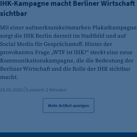
IHK-Kampagne macht Berliner Wirtschaft
isSdEnabled
sichtbar
Anbieter:
etracker GmbH
Mit einer aufmerksamkeitsstarken Plakatkampagne
sorgt die IHK Berlin derzeit im Stadtbild und auf
Zweck:
Social Media für Gesprächsstoff. Hinter der
Erkennung, ob bei dem Besucher die
Scrolltiefe gemessen wird.
provokanten Frage „WTF ist IHK?“ steckt eine neue
Kommunikationskampagne, die die Bedeutung der
Cookie Laufzeit:
Berliner Wirtschaft und die Rolle der IHK sichtbar
24 Std.
macht.
28.05.2026
Lesezeit: 2 Minuten
Mehr Artikel anzeigen