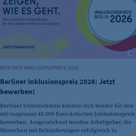
Einverständnis-Optionen des Benutzers
Cookie Laufzeit:
1 Jahr
L
BERLINER INKLUSIONSPREIS 2026
Berliner Inklusionspreis 2026: Jetzt
etracker Analytics
bewerben!
Name:
et_oi_v2
Berliner Unternehmen können sich wieder für den
mit insgesamt 40.000 Euro dotierten Inklusionspreis
Anbieter:
bewerben. Ausgezeichnet werden Arbeitgeber, die
etracker GmbH
Menschen mit Behinderungen erfolgreich in
Zweck: