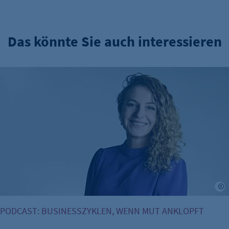
Das könnte Sie auch interessieren
Mut zum Tabubruch: Warum Urinale keine Männersache si
L
PODCAST: BUSINESSZYKLEN, WENN MUT ANKLOPFT