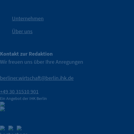
Nach einer aufmerksamkeitsstarken Teaserphase geht die
IHK Berlin. Offizieller Unterstützer der Berliner Wirtschaft.
Unternehmen
Über uns
Kontakt zur Redaktion
Wir freuen uns über Ihre Anregungen
berliner.wirtschaft@berlin.ihk.de
+49 30 31510 901
Ein Angebot der IHK Berlin