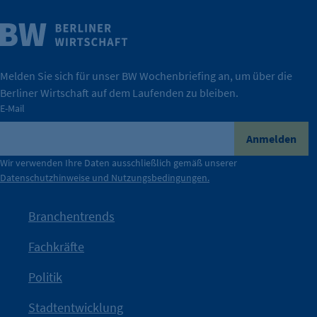
Weitere Infos
Wirtschaft.
IHK Berlin. Offizieller Unterstützer der Berliner
Melden Sie sich für unser BW Wochenbriefing an, um über die
Berliner Wirtschaft auf dem Laufenden zu bleiben.
tatsächlich unterstützt.
E-Mail
konkret bedeutet – und wie die IHK Berlin Unternehmen
Durch ihre Perspektiven wird deutlich, was der Claim
Anmelden
der Berliner Wirtschaft.
Wir verwenden Ihre Daten ausschließlich gemäß unserer
Datenschutzhinweise und Nutzungsbedingungen.
Die Unternehmer stehen stellvertretend für die Vielfalt
mit Haltung.
Branchentrends
Jetzt löst die Kammer diese Frage auf – klar, sichtbar und
Fachkräfte
angestoßen.
Politik
IHK?“
wurde bewusst Neugier geweckt und Gespräche
Kampagne der IHK Berlin in die nächste Stufe. Mit
„WTF is
Stadtentwicklung