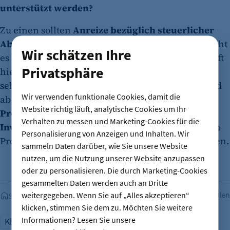
unterstützt werden?
Zu einen sollten
Anreize bezüglich steuerlicher
Abgaben
geschaffen werden. Zum anderen braucht
Wir schätzen Ihre
es eine stärkere Förderkultur. Die Förderlandschaft
Privatsphäre
hierzulande ist im Vergleich zu anderen Ländern
sehr begrenzt: Viele Startups wandern ins Ausland
Wir verwenden funktionale Cookies, damit die
ab, weil die Hilfe dort besser ist. Wir brauchen
Website richtig läuft, analytische Cookies um Ihr
Programme für Finanzierungs- und
Verhalten zu messen und Marketing-Cookies für die
Investitionsmöglichkeiten
, deren Gelder zügig in
Personalisierung von Anzeigen und Inhalten. Wir
Projekte, Produkte und bestehende Systeme fließen.
sammeln Daten darüber, wie Sie unsere Website
nutzen, um die Nutzung unserer Website anzupassen
oder zu personalisieren. Die durch Marketing-Cookies
gesammelten Daten werden auch an Dritte
Teilen
weitergegeben. Wenn Sie auf „Alles akzeptieren“
Startseite
klicken, stimmen Sie dem zu. Möchten Sie weitere
Informationen? Lesen Sie unsere
Klimaschutz