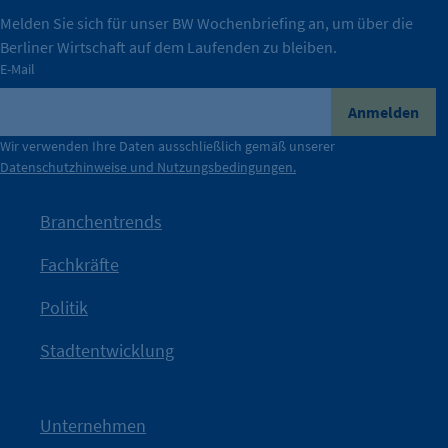
IHK Berlin. Offizieller Unterstützer der Berliner
Melden Sie sich für unser BW Wochenbriefing an, um über die
Berliner Wirtschaft auf dem Laufenden zu bleiben.
tatsächlich unterstützt.
E-Mail
konkret bedeutet – und wie die IHK Berlin Unternehmen
Durch ihre Perspektiven wird deutlich, was der Claim
Anmelden
der Berliner Wirtschaft.
Wir verwenden Ihre Daten ausschließlich gemäß unserer
Datenschutzhinweise und Nutzungsbedingungen.
Die Unternehmer stehen stellvertretend für die Vielfalt
mit Haltung.
Branchentrends
Jetzt löst die Kammer diese Frage auf – klar, sichtbar und
Fachkräfte
angestoßen.
Politik
IHK?“
wurde bewusst Neugier geweckt und Gespräche
Kampagne der IHK Berlin in die nächste Stufe. Mit
„WTF is
Stadtentwicklung
Nach einer aufmerksamkeitsstarken Teaserphase geht die
IHK Berlin. Offizieller Unterstützer der Berliner Wirtschaft.
Unternehmen