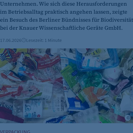
Unternehmen. Wie sich diese Herausforderungen
Zweck:
im Betriebsalltag praktisch angehen lassen, zeigte
Es erlaubt eTracker Cookies zu setzen.
ein Besuch des Berliner Bündnisses für Biodiversität
Cookie Laufzeit:
bei der Knauer Wissenschaftliche Geräte GmbH.
480 Tage
17.06.2026
Lesezeit: 1 Minute
etracker Analytics
EU-Vorgaben: Bundestag beschließt strengere Regeln für 
Name:
isSdEnabled
Anbieter:
etracker GmbH
Zweck:
Erkennung, ob bei dem Besucher die
Scrolltiefe gemessen wird.
Cookie Laufzeit:
A
24 Std.
VERPACKUNG