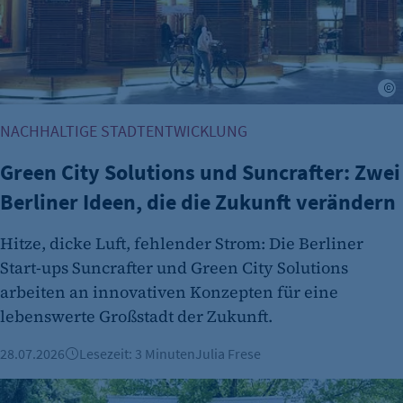
Session
Cookie Consent
Name:
G
cookie_consent
NACHHALTIGE STADTENTWICKLUNG
Zweck:
Dieser Cookie speichert die ausgewählten
Green City Solutions und Suncrafter: Zwei
Einverständnis-Optionen des Benutzers
Berliner Ideen, die die Zukunft verändern
Cookie Laufzeit:
1 Jahr
Hitze, dicke Luft, fehlender Strom: Die Berliner
Start-ups Suncrafter und Green City Solutions
arbeiten an innovativen Konzepten für eine
lebenswerte Großstadt der Zukunft.
28.07.2026
Lesezeit: 3 Minuten
Julia Frese
Bündnis für Biodiversität: Klimaschutz in der Praxis