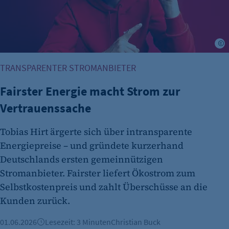
F
TRANSPARENTER STROMANBIETER
Fairster Energie macht Strom zur
Vertrauenssache
Tobias Hirt ärgerte sich über intransparente
Energiepreise – und gründete kurzerhand
Deutschlands ersten gemeinnützigen
Stromanbieter. Fairster liefert Ökostrom zum
Selbstkostenpreis und zahlt Überschüsse an die
Kunden zurück.
01.06.2026
Lesezeit: 3 Minuten
Christian Buck