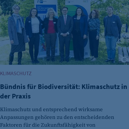
etracker Analytics
Name:
et_oi_v2
Anbieter:
etracker GmbH
Zweck:
Cookie Erkennung
R
Cookie Laufzeit:
KLIMASCHUTZ
2 Jahre
Bündnis für Biodiversität: Klimaschutz in
etracker Analytics
der Praxis
Name:
et_allow_cookies
Klimaschutz und entsprechend wirksame
Anbieter:
Anpassungen gehören zu den entscheidenden
etracker GmbH
Faktoren für die Zukunftsfähigkeit von