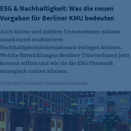
Tracking Opt-In ausgespielt wird. Wird auch
ESG & Nachhaltigkeit: Was die neuen
für ein eventuelles Opt-Out verwendet.
Vorgaben für Berliner KMU bedeuten
Cookie Laufzeit:
Auch kleine und mittlere Unternehmen müssen
"no" - 50 Jahre "yes" - 480 Tage
zunehmend strukturierte
fe_typo_user
Nachhaltigkeitsinformationen vorlegen können.
Name:
Welche Entwicklungen Berliner Unternehmen jetzt
fe_typo_user
kennen sollten und wie sie die ESG-Thematik
strategisch nutzen können.
Anbieter:
CMS TYPO3
03.08.2026
Lesezeit: 3 Minuten
Sirka Sander
Zweck:
Green City Solutions und Suncrafter: Zwei Berliner Ideen, d
Session-Cookie für die Verwaltung von
Benutzer-Sessions (z. B. bei Login, Umfrage
oder Formularen). Wird auch bei Caching zur
Identifizierung verwendet.
Cookie Laufzeit: