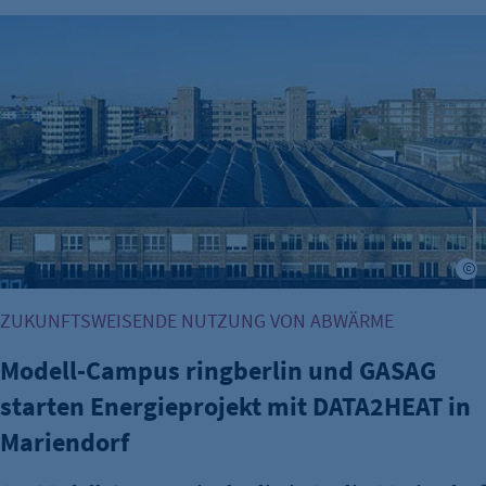
Modell-Campus ringberlin und GASAG starten Energieproje
H
ZUKUNFTSWEISENDE NUTZUNG VON ABWÄRME
Modell-Campus ringberlin und GASAG
starten Energieprojekt mit DATA2HEAT in
Mariendorf