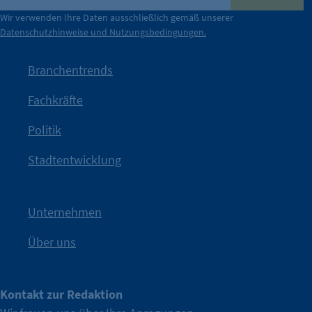
der Berliner Wirtschaft.
Wir verwenden Ihre Daten ausschließlich gemäß unserer
Datenschutzhinweise und Nutzungsbedingungen.
Die Unternehmer stehen stellvertretend für die Vielfalt
mit Haltung.
Branchentrends
Jetzt löst die Kammer diese Frage auf – klar, sichtbar und
Fachkräfte
angestoßen.
Politik
IHK?“
wurde bewusst Neugier geweckt und Gespräche
Kampagne der IHK Berlin in die nächste Stufe. Mit
„WTF is
Stadtentwicklung
Nach einer aufmerksamkeitsstarken Teaserphase geht die
IHK Berlin. Offizieller Unterstützer der Berliner Wirtschaft.
Unternehmen
Über uns
Kontakt zur Redaktion