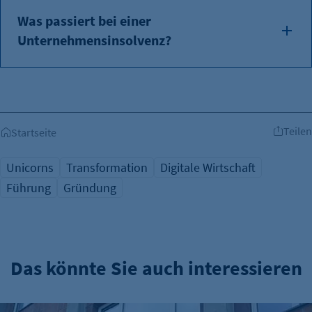
et_oi_v2
Was passiert bei einer
Anbieter:
Unternehmensinsolvenz?
etracker GmbH
Zweck:
Cookie Erkennung
Cookie Laufzeit:
Teilen
Startseite
2 Jahre
Unicorns
Transformation
Digitale Wirtschaft
etracker Analytics
Führung
Gründung
Name:
et_allow_cookies
Anbieter:
etracker GmbH
Das könnte Sie auch interessieren
Zweck:
Es erlaubt eTracker Cookies zu setzen.