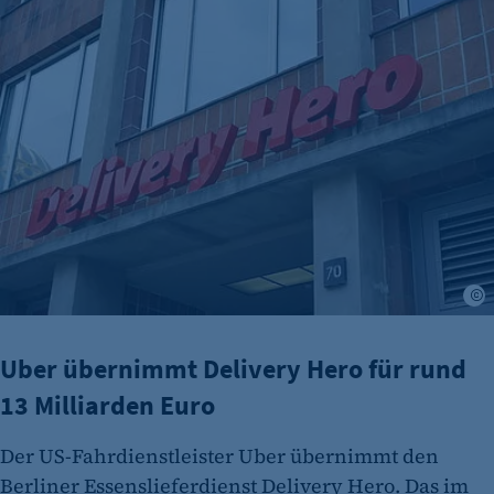
Uber übernimmt Delivery Hero für rund 13 Milliarden Euro
Cookie Laufzeit:
480 Tage
etracker Analytics
Name:
isSdEnabled
Anbieter:
etracker GmbH
Zweck:
Erkennung, ob bei dem Besucher die
A
Scrolltiefe gemessen wird.
Cookie Laufzeit:
Uber übernimmt Delivery Hero für rund
24 Std.
13 Milliarden Euro
Der US-Fahrdienstleister Uber übernimmt den
Berliner Essenslieferdienst Delivery Hero. Das im