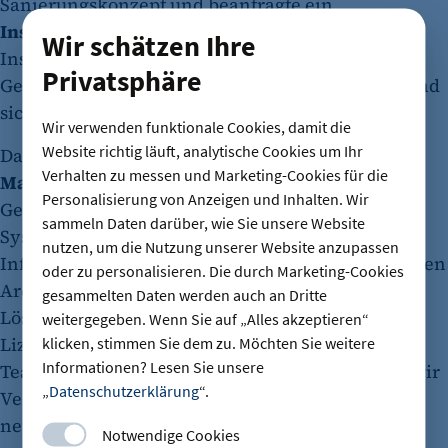
Sanierungskonzept und beantragte ein
Insolvenzverfahren in Eigenverwaltung
. Dieses
Wir schätzen Ihre
Instrument ermöglicht es Unternehmen, den
Privatsphäre
Geschäftsbetrieb in Eigenregie weiterzuführen und
sich finanziell neu aufzustellen.
Wir verwenden funktionale Cookies, damit die
Website richtig läuft, analytische Cookies um Ihr
Das Konzept umfasste zunächst
operative
Verhalten zu messen und Marketing-Cookies für die
Maßnahmen
zur Stabilisierung des laufenden
Personalisierung von Anzeigen und Inhalten. Wir
Geschäfts, wie etwa die Modernisierung interner
sammeln Daten darüber, wie Sie unsere Website
Systeme. „Wir haben unsere interne Backend-
nutzen, um die Nutzung unserer Website anzupassen
Infrastruktur, die über die Jahre auf einer veralteten
oder zu personalisieren. Die durch Marketing-Cookies
Architektur lief, durch schlankere, modernere
gesammelten Daten werden auch an Dritte
Lösungen ersetzt. Das senkt nicht nur laufende
weitergegeben. Wenn Sie auf „Alles akzeptieren“
Lizenz- und Wartungskosten, sondern macht das
klicken, stimmen Sie dem zu. Möchten Sie weitere
Informationen? Lesen Sie unsere
Team auch deutlich produktiver. Parallel haben wir
„
Datenschutzerklärung
“.
Verträge und Zahlungsmodalitäten mit Partnern
neu strukturiert“, sagt Christoph Lange.
Notwendige Cookies