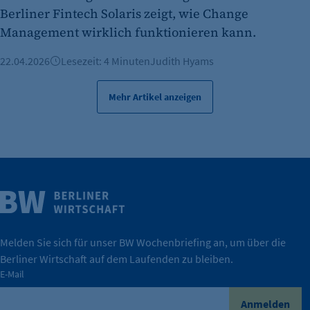
Berliner Fintech Solaris zeigt, wie Change
Management wirklich funktionieren kann.
22.04.2026
Lesezeit: 4 Minuten
Judith Hyams
Mehr Artikel anzeigen
Weitere Infos
Wirtschaft.
IHK Berlin. Offizieller Unterstützer der Berliner
Melden Sie sich für unser BW Wochenbriefing an, um über die
Berliner Wirtschaft auf dem Laufenden zu bleiben.
tatsächlich unterstützt.
E-Mail
konkret bedeutet – und wie die IHK Berlin Unternehmen
Durch ihre Perspektiven wird deutlich, was der Claim
Anmelden