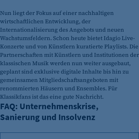
Cookie Laufzeit:
Nun liegt der Fokus auf einer nachhaltigen
"no" - 50 Jahre "yes" - 480 Tage
wirtschaftlichen Entwicklung, der
fe_typo_user
Internationalisierung des Angebots und neuen
Wachstumsfeldern. Schon heute bietet Idagio Live-
Name:
fe_typo_user
Konzerte und von Künstlern kuratierte Playlists. Die
Partnerschaften mit Künstlern und Institutionen der
Anbieter:
klassischen Musik werden nun weiter ausgebaut,
CMS TYPO3
geplant sind exklusive digitale Inhalte bis hin zu
Zweck:
gemeinsamen Mitgliedschaftsangeboten mit
Session-Cookie für die Verwaltung von
renommierten Häusern und Ensembles. Für
Benutzer-Sessions (z. B. bei Login, Umfrage
Klassikfans ist das eine gute Nachricht.
oder Formularen). Wird auch bei Caching zur
FAQ: Unternehmenskrise,
Identifizierung verwendet.
Sanierung und Insolvenz
Cookie Laufzeit:
Session
Cookie Consent