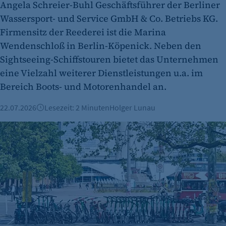
Angela Schreier-Buhl Geschäftsführer der Berliner
Wassersport- und Service GmbH & Co. Betriebs KG.
Firmensitz der Reederei ist die Marina
etracker Analytics
Wendenschloß in Berlin-Köpenick. Neben den
Sightseeing-Schiffstouren bietet das Unternehmen
Name:
eine Vielzahl weiterer Dienstleistungen u.a. im
et_oi_v2
Bereich Boots- und Motorenhandel an.
Anbieter:
etracker GmbH
22.07.2026
Lesezeit: 2 Minuten
Holger Lunau
Zweck:
E-Scooter-Unfallzahlen haben sich verdreifacht
Cookie Erkennung
Cookie Laufzeit:
2 Jahre
etracker Analytics
Name:
et_allow_cookies