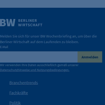
Weitere Infos
Wirtschaft.
IHK Berlin. Offizieller Unterstützer der Berliner
Melden Sie sich für unser BW Wochenbriefing an, um über die
Berliner Wirtschaft auf dem Laufenden zu bleiben.
tatsächlich unterstützt.
E-Mail
konkret bedeutet – und wie die IHK Berlin Unternehmen
Durch ihre Perspektiven wird deutlich, was der Claim
Anmelden
der Berliner Wirtschaft.
Wir verwenden Ihre Daten ausschließlich gemäß unserer
Datenschutzhinweise und Nutzungsbedingungen.
Die Unternehmer stehen stellvertretend für die Vielfalt
mit Haltung.
Branchentrends
Jetzt löst die Kammer diese Frage auf – klar, sichtbar und
Fachkräfte
angestoßen.
Politik
IHK?“
wurde bewusst Neugier geweckt und Gespräche