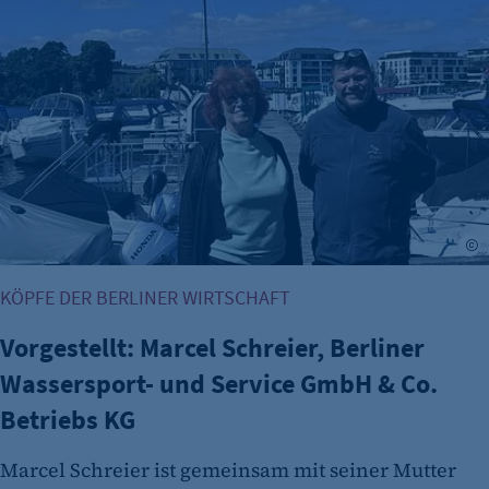
Vorgestellt: Marcel Schreier, Berliner Wassersport- und Se
Identifizierung verwendet.
Cookie Laufzeit:
Session
Cookie Consent
Name:
cookie_consent
Zweck:
R
Dieser Cookie speichert die ausgewählten
Einverständnis-Optionen des Benutzers
KÖPFE DER BERLINER WIRTSCHAFT
Cookie Laufzeit:
Vorgestellt: Marcel Schreier, Berliner
1 Jahr
Wassersport- und Service GmbH & Co.
Betriebs KG
Marcel Schreier ist gemeinsam mit seiner Mutter