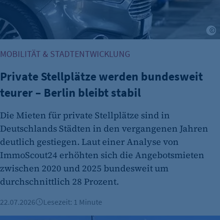
Zweck:
Opt-In Cookie speichert die Entscheidung des
Besuchers, wenn auf der Seite des Kunden das
A
Tracking Opt-In ausgespielt wird. Wird auch
MOBILITÄT & STADTENTWICKLUNG
für ein eventuelles Opt-Out verwendet.
Cookie Laufzeit:
Private Stellplätze werden bundesweit
"no" - 50 Jahre "yes" - 480 Tage
teurer – Berlin bleibt stabil
fe_typo_user
Die Mieten für private Stellplätze sind in
Name:
Deutschlands Städten in den vergangenen Jahren
fe_typo_user
deutlich gestiegen. Laut einer Analyse von
Anbieter:
ImmoScout24 erhöhten sich die Angebotsmieten
CMS TYPO3
zwischen 2020 und 2025 bundesweit um
durchschnittlich 28 Prozent.
Zweck:
Session-Cookie für die Verwaltung von
22.07.2026
Lesezeit: 1 Minute
Benutzer-Sessions (z. B. bei Login, Umfrage
oder Formularen). Wird auch bei Caching zur