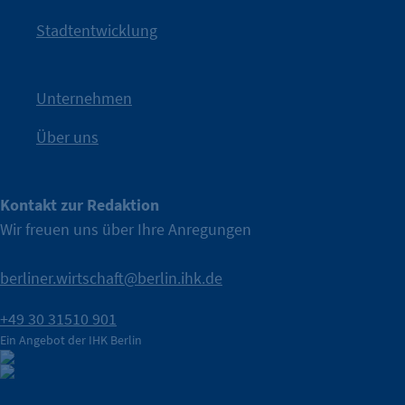
Kampagne der IHK Berlin in die nächste Stufe. Mit
„WTF is
Stadtentwicklung
Nach einer aufmerksamkeitsstarken Teaserphase geht die
IHK Berlin. Offizieller Unterstützer der Berliner Wirtschaft.
Unternehmen
Über uns
Kontakt zur Redaktion
Wir freuen uns über Ihre Anregungen
berliner.wirtschaft@berlin.ihk.de
+49 30 31510 901
Ein Angebot der IHK Berlin