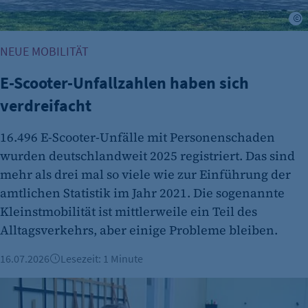
Anbieter:
I
etracker GmbH
NEUE MOBILITÄT
Zweck:
Es erlaubt eTracker Cookies zu setzen.
E-Scooter-Unfallzahlen haben sich
Cookie Laufzeit:
verdreifacht
480 Tage
16.496 E-Scooter-Unfälle mit Personenschaden
etracker Analytics
wurden deutschlandweit 2025 registriert. Das sind
Name:
mehr als drei mal so viele wie zur Einführung der
isSdEnabled
amtlichen Statistik im Jahr 2021. Die sogenannte
Anbieter:
Kleinstmobilität ist mittlerweile ein Teil des
etracker GmbH
Alltagsverkehrs, aber einige Probleme bleiben.
Zweck:
16.07.2026
Lesezeit: 1 Minute
Erkennung, ob bei dem Besucher die
Scrolltiefe gemessen wird.
Vorgestellt: Stephan Siehl, KMS Mobility Solutions GmbH