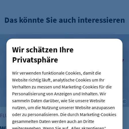
Das könnte Sie auch interessieren
Wizz Air baut Präsenz am BER aus
Wir schätzen Ihre
Privatsphäre
Wir verwenden funktionale Cookies, damit die
Website richtig läuft, analytische Cookies um Ihr
Verhalten zu messen und Marketing-Cookies für die
Personalisierung von Anzeigen und Inhalten. Wir
sammeln Daten darüber, wie Sie unsere Website
A
nutzen, um die Nutzung unserer Website anzupassen
oder zu personalisieren. Die durch Marketing-Cookies
FLUGHAFEN BER
gesammelten Daten werden auch an Dritte
Wizz Air baut Präsenz am BER aus
weitergegeben. Wenn Sie auf „Alles akzeptieren“