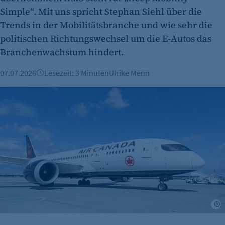
Simple“. Mit uns spricht Stephan Siehl über die
Trends in der Mobilitätsbranche und wie sehr die
politischen Richtungswechsel um die E-Autos das
Branchenwachstum hindert.
07.07.2026
Lesezeit: 3 Minuten
Ulrike Menn
Bienvenue Air Canada - Neue Langstreckenverbindung von 
G