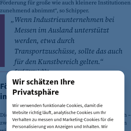
Förderung für große wie auch kleinere Institutionen
zunehmend abnimmt“, so Schipper.
„
Wenn Industrieunternehmen bei
Messen im Ausland unterstützt
werden, etwa durch
Transportzuschüsse, sollte das auch
für den Kunstbereich gelten.“
Gerd Harry Lybke
EIGEN + ART
Wir schätzen Ihre
Förderbedarf für einen
Privatsphäre
internationalen Standort
Wir verwenden funktionale Cookies, damit die
Website richtig läuft, analytische Cookies um Ihr
Die Dichte an Galerien ist in Berlin weiterhin hoch –
Verhalten zu messen und Marketing-Cookies für die
zwischen 300 und 400. Damit zählt die Stadt zu den
Personalisierung von Anzeigen und Inhalten. Wir
wichtigsten Kunstmetropolen Europas. Für die