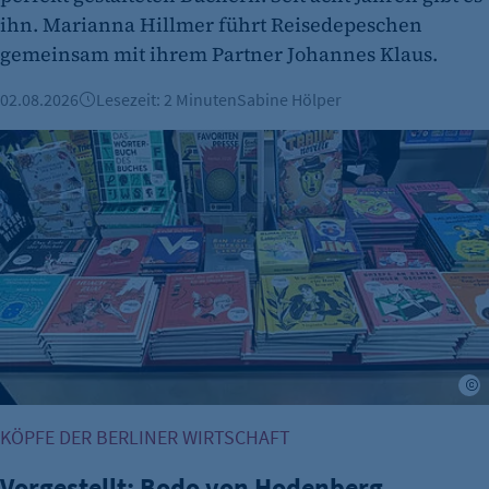
ihn. Marianna Hillmer führt Reisedepeschen
gemeinsam mit ihrem Partner Johannes Klaus.
02.08.2026
Lesezeit: 2 Minuten
Sabine Hölper
Vorgestellt: Bodo von Hodenberg, Gründer von Favoritenpr
F
KÖPFE DER BERLINER WIRTSCHAFT
Vorgestellt: Bodo von Hodenberg,