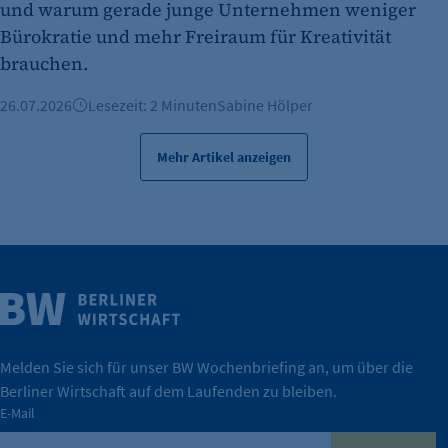
und warum gerade junge Unternehmen weniger
Bürokratie und mehr Freiraum für Kreativität
brauchen.
26.07.2026
Lesezeit: 2 Minuten
Sabine Hölper
Mehr Artikel anzeigen
Weitere Infos
Wirtschaft.
IHK Berlin. Offizieller Unterstützer der Berliner
Melden Sie sich für unser BW Wochenbriefing an, um über die
Berliner Wirtschaft auf dem Laufenden zu bleiben.
tatsächlich unterstützt.
E-Mail
konkret bedeutet – und wie die IHK Berlin Unternehmen