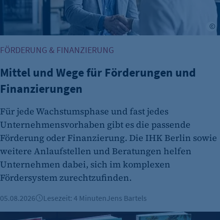
etracker Analytics
A
Name:
et_allow_cookies
FÖRDERUNG & FINANZIERUNG
Anbieter:
Mittel und Wege für Förderungen und
etracker GmbH
Finanzierungen
Zweck:
Es erlaubt eTracker Cookies zu setzen.
Für jede Wachstumsphase und fast jedes
Cookie Laufzeit:
Unternehmensvorhaben gibt es die passende
480 Tage
Förderung oder Finanzierung. Die IHK Berlin sowie
weitere Anlaufstellen und Beratungen helfen
etracker Analytics
Unternehmen dabei, sich im komplexen
Name:
Fördersystem zurechtzufinden.
isSdEnabled
05.08.2026
Lesezeit: 4 Minuten
Jens Bartels
Anbieter:
etracker GmbH
Vorgestellt: Marianna Hillmer, Reisedepeschen