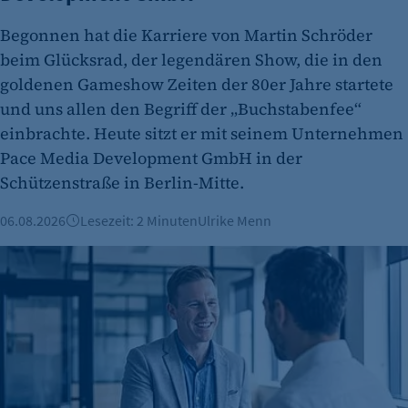
Begonnen hat die Karriere von Martin Schröder
beim Glücksrad, der legendären Show, die in den
goldenen Gameshow Zeiten der 80er Jahre startete
und uns allen den Begriff der „Buchstabenfee“
einbrachte. Heute sitzt er mit seinem Unternehmen
Pace Media Development GmbH in der
etracker Analytics
Schützenstraße in Berlin-Mitte.
Name:
06.08.2026
Lesezeit: 2 Minuten
Ulrike Menn
et_oi_v2
Mittel und Wege für Förderungen und Finanzierungen
Anbieter:
etracker GmbH
Zweck:
Cookie Erkennung
Cookie Laufzeit:
2 Jahre