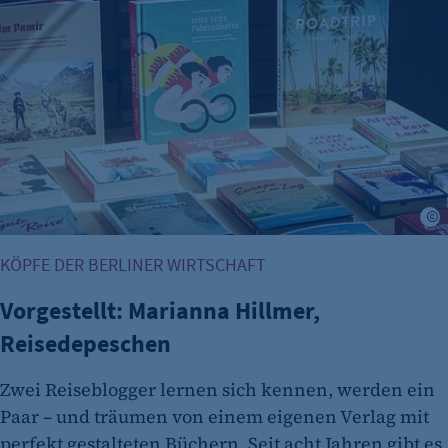
Zweck:
Erkennung, ob bei dem Besucher die
Scrolltiefe gemessen wird.
Cookie Laufzeit:
24 Std.
J
KÖPFE DER BERLINER WIRTSCHAFT
Vorgestellt: Marianna Hillmer,
Reisedepeschen
Zwei Reiseblogger lernen sich kennen, werden ein
Paar – und träumen von einem eigenen Verlag mit
perfekt gestalteten Büchern. Seit acht Jahren gibt es