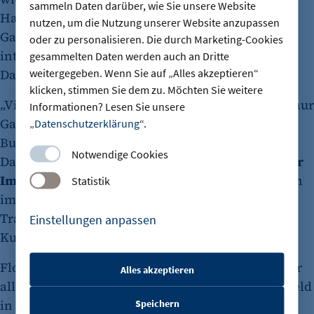
sammeln Daten darüber, wie Sie unsere Website
Hauptstadt ist diese Struktur ein
Standortvorteil
:
nutzen, um die Nutzung unserer Website anzupassen
Galerien schaffen Öffentlichkeit, ziehen
oder zu personalisieren. Die durch Marketing-Cookies
internationales Publikum an und sichern Arbeit.
gesammelten Daten werden auch an Dritte
weitergegeben. Wenn Sie auf „Alles akzeptieren“
Davon profitiert Berlin.
klicken, stimmen Sie dem zu. Möchten Sie weitere
„Viele Menschen arbeiten in diesem Feld – nicht nur
Informationen? Lesen Sie unsere
Galerist und Künstler, sondern auch Fotograf und
„
Datenschutzerklärung
“.
Buchdrucker, ohne die es keine Kataloge gäbe.“
Notwendige Cookies
Daraus ergibt sich für Lybke ein
kulturpolitischer
Impuls
: „Wenn Industrieunternehmen bei Messen
Statistik
im Ausland unterstützt werden, etwa durch
Transportzuschüsse, sollte das auch für den
Einstellungen anpassen
Kunstbereich gelten.“
Florian Wojnar sieht das ähnlich: „Uns bereitet vor
Alles akzeptieren
etracker Sitzungs-Cookie
allem Sorgen, dass immer weniger öffentliches Geld
Speichern
in Institutionen fließt, insbesondere in kleinere
Name: