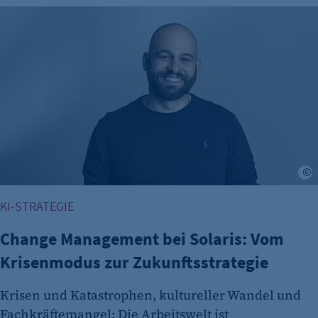
Change Management bei Solaris: Vom Krisenmodus zur Zuk
S
KI-STRATEGIE
Change Management bei Solaris: Vom
Krisenmodus zur Zukunftsstrategie
Krisen und Katastrophen, kultureller Wandel und
Fachkräftemangel: Die Arbeitswelt ist