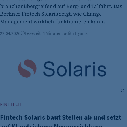
branchenübergreifend auf Berg- und Talfahrt. Das
Berliner Fintech Solaris zeigt, wie Change
Management wirklich funktionieren kann.
22.04.2026
Lesezeit: 4 Minuten
Judith Hyams
Fintech Solaris baut Stellen ab und setzt auf KI-getrieben
S
FINETECH
Fintech Solaris baut Stellen ab und setzt
auf KI-getriebene Neuausrichtung