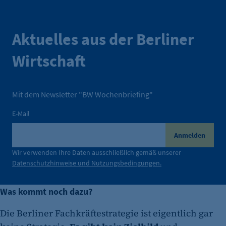
Benutzer-Sessions (z. B. bei Login, Umfrage
oder Formularen). Wird auch bei Caching zur
Identifizierung verwendet.
Aktuelles aus der Berliner
Cookie Laufzeit:
Wirtschaft
Session
Cookie Consent
Mit dem Newsletter "BW Wochenbriefing"
Name:
cookie_consent
E-Mail
Zweck:
Anmelden
Dieser Cookie speichert die ausgewählten
Einverständnis-Optionen des Benutzers
Wir verwenden Ihre Daten ausschließlich gemäß unserer
Datenschutzhinweise und Nutzungsbedingungen.
Cookie Laufzeit:
1 Jahr
Was kommt noch dazu?
Die Berliner Fachkräftestrategie ist eigentlich gar