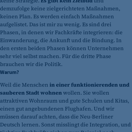
keine Strategie.
Es gibt kein Zielbild
und
demzufolge keine zielgerichteten Maßnahmen,
keinen Plan. Es werden einfach Maßnahmen
aufgelistet. Das ist mir zu wenig. Es sind drei
Phasen, in denen wir Fachkräfte integrieren: die
etracker Analytics
Einwanderung, die Ankunft und die Bindung. In
Name:
den ersten beiden Phasen können Unternehmen
et_oi_v2
sehr viel selbst machen. Für die dritte Phase
brauchen wir die Politik.
Anbieter:
etracker GmbH
Warum?
Zweck:
Weil die Menschen
in einer funktionierenden und
Cookie Erkennung
sauberen Stadt wohnen
wollen. Sie wollen
attraktiven Wohnraum und gute Schulen und Kitas,
Cookie Laufzeit:
2 Jahre
einen gut angebundenen Flughafen. Und wir
müssen darauf achten, dass die Neu-Berliner
etracker Analytics
Deutsch lernen. Sonst misslingt die Integration, und
Name: