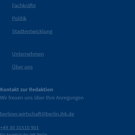
Fachkräfte
angestoßen.
Politik
IHK?“
wurde bewusst Neugier geweckt und Gespräche
Kampagne der IHK Berlin in die nächste Stufe. Mit
„WTF is
Stadtentwicklung
Nach einer aufmerksamkeitsstarken Teaserphase geht die
IHK Berlin. Offizieller Unterstützer der Berliner Wirtschaft.
Unternehmen
Über uns
Kontakt zur Redaktion
Wir freuen uns über Ihre Anregungen
berliner.wirtschaft@berlin.ihk.de
+49 30 31510 901
Ein Angebot der IHK Berlin