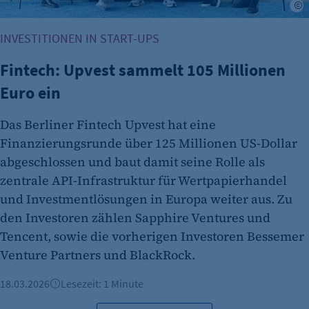
U
INVESTITIONEN IN START-UPS
Fintech: Upvest sammelt 105 Millionen
Euro ein
Das Berliner Fintech Upvest hat eine
Finanzierungsrunde über 125 Millionen US‑Dollar
abgeschlossen und baut damit seine Rolle als
zentrale API-Infrastruktur für Wertpapierhandel
und Investmentlösungen in Europa weiter aus. Zu
den Investoren zählen Sapphire Ventures und
Tencent, sowie die vorherigen Investoren Bessemer
Venture Partners und BlackRock.
18.03.2026
Lesezeit: 1 Minute