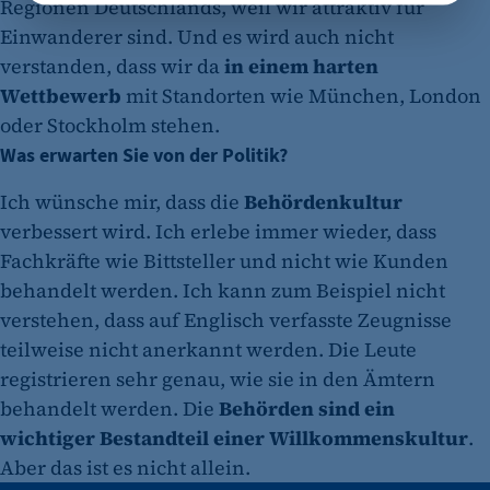
Regionen Deutschlands, weil wir attraktiv für
etracker GmbH
Einwanderer sind. Und es wird auch nicht
Zweck:
verstanden, dass wir da
in einem harten
Opt-In Cookie speichert die Entscheidung des
Wettbewerb
mit Standorten wie München, London
Besuchers, wenn auf der Seite des Kunden das
oder Stockholm stehen.
Tracking Opt-In ausgespielt wird. Wird auch
Was erwarten Sie von der Politik?
für ein eventuelles Opt-Out verwendet.
Cookie Laufzeit:
Ich wünsche mir, dass die
Behördenkultur
"no" - 50 Jahre "yes" - 480 Tage
verbessert wird. Ich erlebe immer wieder, dass
Fachkräfte wie Bittsteller und nicht wie Kunden
fe_typo_user
behandelt werden. Ich kann zum Beispiel nicht
Name:
verstehen, dass auf Englisch verfasste Zeugnisse
fe_typo_user
teilweise nicht anerkannt werden. Die Leute
Anbieter:
registrieren sehr genau, wie sie in den Ämtern
CMS TYPO3
behandelt werden. Die
Behörden sind ein
wichtiger Bestandteil einer Willkommenskultur
.
Zweck:
Aber das ist es nicht allein.
Session-Cookie für die Verwaltung von