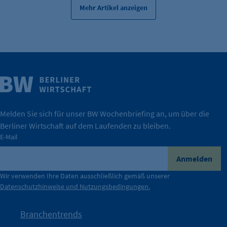
Mehr Artikel anzeigen
Weitere Infos
Wirtschaft.
IHK Berlin. Offizieller Unterstützer der Berliner
Melden Sie sich für unser BW Wochenbriefing an, um über die
Berliner Wirtschaft auf dem Laufenden zu bleiben.
tatsächlich unterstützt.
E-Mail
konkret bedeutet – und wie die IHK Berlin Unternehmen
Durch ihre Perspektiven wird deutlich, was der Claim
Anmelden
der Berliner Wirtschaft.
Wir verwenden Ihre Daten ausschließlich gemäß unserer
Datenschutzhinweise und Nutzungsbedingungen.
Die Unternehmer stehen stellvertretend für die Vielfalt
mit Haltung.
Branchentrends
Jetzt löst die Kammer diese Frage auf – klar, sichtbar und