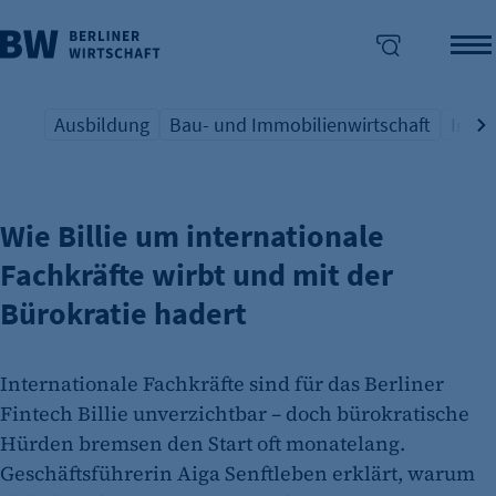
Ausbildung
Bau- und Immobilienwirtschaft
Indus
BERLINER FINTECH
Übersicht Schlagwort
Übersicht Schlagwort
Übers
enü überspringen
Wie Billie um internationale
Fachkräfte wirbt und mit der
Bürokratie hadert
Internationale Fachkräfte sind für das Berliner
Fintech Billie unverzichtbar – doch bürokratische
Hürden bremsen den Start oft monatelang.
Geschäftsführerin Aiga Senftleben erklärt, warum