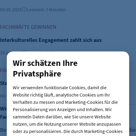
09.05.2025
Lesezeit: 3 Minuten
Interkulturelles Engagement zahlt sich aus
FACHKRÄFTE GEWINNEN
Interkulturelles Engagement zahlt sich aus
16.04.2025
Lesezeit: 7 Minuten
Wir schätzen Ihre
Standortfaktor Werkswohnungen
FACHKRÄFTE
Privatsphäre
Standortfaktor Werkswohnungen
Wir verwenden funktionale Cookies, damit die
Website richtig läuft, analytische Cookies um Ihr
04.03.2025
Lesezeit: 3 Minuten
Verhalten zu messen und Marketing-Cookies für die
Wie beliebt ist es denn heute noch bei internationalen
Personalisierung von Anzeigen und Inhalten. Wir
Fachkräften, in Berlin zu arbeiten?
sammeln Daten darüber, wie Sie unsere Website
nutzen, um die Nutzung unserer Website anzupassen
Berlin hat immer noch eine
enorme Strahlkraft
, die
oder zu personalisieren. Die durch Marketing-Cookies