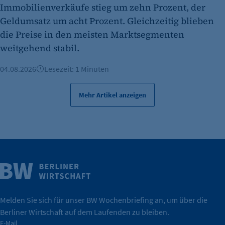
Es erlaubt eTracker Cookies zu setzen.
Immobilienverkäufe stieg um zehn Prozent, der
Geldumsatz um acht Prozent. Gleichzeitig blieben
Cookie Laufzeit:
480 Tage
die Preise in den meisten Marktsegmenten
weitgehend stabil.
etracker Analytics
04.08.2026
Lesezeit: 1 Minuten
Name:
isSdEnabled
Mehr Artikel anzeigen
Anbieter:
etracker GmbH
Zweck:
Erkennung, ob bei dem Besucher die
Scrolltiefe gemessen wird.
Weitere Infos
Cookie Laufzeit:
Wirtschaft.
24 Std.
IHK Berlin. Offizieller Unterstützer der Berliner
Melden Sie sich für unser BW Wochenbriefing an, um über die
Berliner Wirtschaft auf dem Laufenden zu bleiben.
tatsächlich unterstützt.
E-Mail