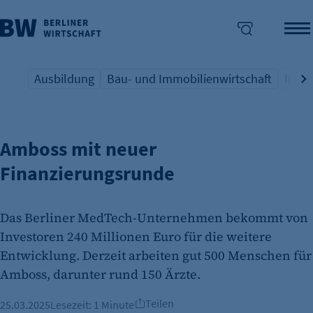
Ausbildung
Bau- und Immobilienwirtschaft
Indus
BRANCHEN GESUNDHEITSWIRTSCHAFT
Übersicht Schlagwort
Übersicht Schlagwort
Übers
enü überspringen
Amboss mit neuer
Finanzierungsrunde
Das Berliner MedTech-Unternehmen bekommt von
Investoren 240 Millionen Euro für die weitere
Entwicklung. Derzeit arbeiten gut 500 Menschen für
Amboss, darunter rund 150 Ärzte.
Teilen
25.03.2025
Lesezeit:
1 Minute