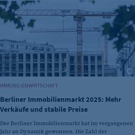
Berliner Immobilienmarkt 2025: Mehr Verkäufe und stabile 
Name:
et_oi_v2
Anbieter:
etracker GmbH
Zweck:
Cookie Erkennung
Cookie Laufzeit:
2 Jahre
A
etracker Analytics
IMMOBILIENWIRTSCHAFT
Name:
Berliner Immobilienmarkt 2025: Mehr
et_allow_cookies
Verkäufe und stabile Preise
Anbieter:
etracker GmbH
Der Berliner Immobilienmarkt hat im vergangenen
Zweck:
Jahr an Dynamik gewonnen. Die Zahl der