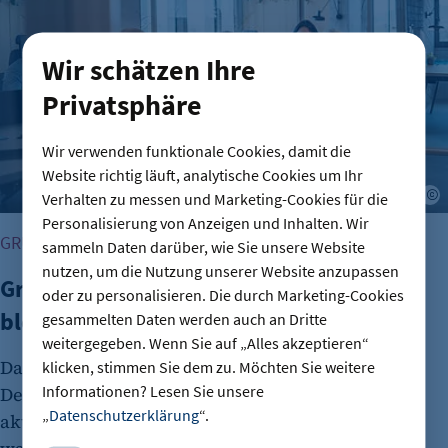
Wir schätzen Ihre
Privatsphäre
Wir verwenden funktionale Cookies, damit die
Website richtig läuft, analytische Cookies um Ihr
A
Verhalten zu messen und Marketing-Cookies für die
Personalisierung von Anzeigen und Inhalten. Wir
GRÜNDUNG
sammeln Daten darüber, wie Sie unsere Website
nutzen, um die Nutzung unserer Website anzupassen
Gründungszahlen steigen, Bürokratie
oder zu personalisieren. Die durch Marketing-Cookies
bleibt größte Hürde
gesammelten Daten werden auch an Dritte
weitergegeben. Wenn Sie auf „Alles akzeptieren“
Das Interesse an Unternehmensgründungen in
klicken, stimmen Sie dem zu. Möchten Sie weitere
Informationen? Lesen Sie unsere
Deutschland nimmt wieder zu. Dies zeigt der
„
Datenschutzerklärung
“.
aktuelle DIHK-Gründungsreport. Viele Menschen