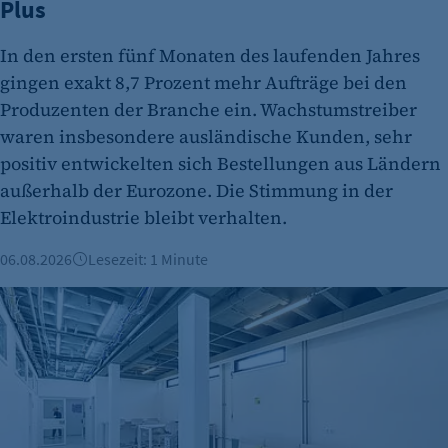
Plus
für ein eventuelles Opt-Out verwendet.
Cookie Laufzeit:
In den ersten fünf Monaten des laufenden Jahres
"no" - 50 Jahre "yes" - 480 Tage
gingen exakt 8,7 Prozent mehr Aufträge bei den
fe_typo_user
Produzenten der Branche ein. Wachstumstreiber
waren insbesondere ausländische Kunden, sehr
Name:
positiv entwickelten sich Bestellungen aus Ländern
fe_typo_user
außerhalb der Eurozone. Die Stimmung in der
Anbieter:
Elektroindustrie bleibt verhalten.
CMS TYPO3
06.08.2026
Lesezeit: 1 Minute
Zweck:
Session-Cookie für die Verwaltung von
Büroimmobilien Berlin: Starkes Wachstum im ersten Halbj
Benutzer-Sessions (z. B. bei Login, Umfrage
oder Formularen). Wird auch bei Caching zur
Identifizierung verwendet.
Cookie Laufzeit:
Session