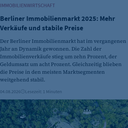
IMMOBILIENWIRTSCHAFT
Cookie Consent
Name:
Berliner Immobilienmarkt 2025: Mehr
cookie_consent
Verkäufe und stabile Preise
Zweck:
Der Berliner Immobilienmarkt hat im vergangenen
Dieser Cookie speichert die ausgewählten
Jahr an Dynamik gewonnen. Die Zahl der
Einverständnis-Optionen des Benutzers
Immobilienverkäufe stieg um zehn Prozent, der
Cookie Laufzeit:
Geldumsatz um acht Prozent. Gleichzeitig blieben
1 Jahr
die Preise in den meisten Marktsegmenten
weitgehend stabil.
04.08.2026
Lesezeit: 1 Minuten
ESG & Nachhaltigkeit: Was die neuen Vorgaben für Berline
etracker Analytics