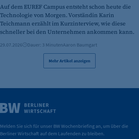
Auf dem EUREF Campus entsteht schon heute die
Technologie von Morgen. Vorständin Karin
Teichmann erzählt im Kurzinterview, wie diese
schneller bei den Unternehmen ankommen kann.
29.07.2026
Dauer: 3 Minuten
Aaron Baumgart
Mehr Artikel anzeigen
Weitere Infos
Wirtschaft.
IHK Berlin. Offizieller Unterstützer der Berliner
Melden Sie sich für unser BW Wochenbriefing an, um über die
Berliner Wirtschaft auf dem Laufenden zu bleiben.
tatsächlich unterstützt.