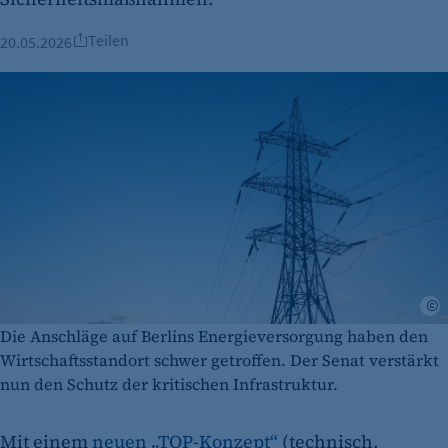
Teilen
20.05.2026
A
Die Anschläge auf Berlins Energieversorgung haben den
Wirtschaftsstandort schwer getroffen. Der Senat verstärkt
nun den Schutz der kritischen Infrastruktur.
Mit einem
neuen „TOP-Konzept“
(technisch,