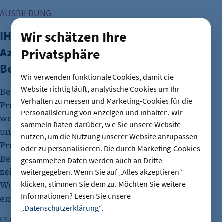
AUSBILDUNG
Wir schätzen Ihre
IHK-Umfragen: Hohe Zufriedenheit bei
Azubis – doch Wohnungsnot bremst
Privatsphäre
Berlins Ausbildungsmarkt
Wir verwenden funktionale Cookies, damit die
Website richtig läuft, analytische Cookies um Ihr
Berlins Auszubildende sind sehr zufrieden: 85
Verhalten zu messen und Marketing-Cookies für die
Prozent würden ihren Arbeitgeber
Personalisierung von Anzeigen und Inhalten. Wir
weiterempfehlen. Dennoch bleiben viele Plätze
sammeln Daten darüber, wie Sie unsere Website
unbesetzt. Neben dem klassischen Matching-
nutzen, um die Nutzung unserer Website anzupassen
Problem blockiert zunehmend der angespannte
oder zu personalisieren. Die durch Marketing-Cookies
Berliner Wohnungsmarkt den Berufseinstieg. Das
gesammelten Daten werden auch an Dritte
zeigen aktuelle IHK-Umfragen und eine
weitergegeben. Wenn Sie auf „Alles akzeptieren“
klicken, stimmen Sie dem zu. Möchten Sie weitere
Wohnbedarfsstudie des Forschungsinstituts
Informationen? Lesen Sie unsere
empirica.
„
Datenschutzerklärung
“.
05.08.2026
Lesezeit: 2 Minuten
Milena Fritzsche