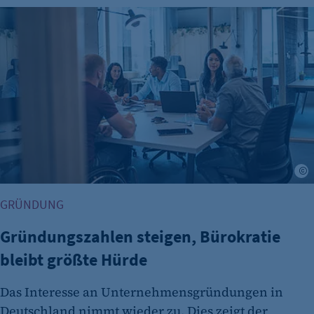
Gründungszahlen steigen, Bürokratie bleibt größte Hürde
A
GRÜNDUNG
Gründungszahlen steigen, Bürokratie
bleibt größte Hürde
Das Interesse an Unternehmensgründungen in
Deutschland nimmt wieder zu. Dies zeigt der