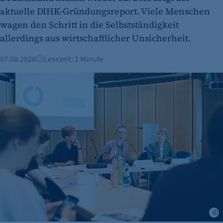
aktuelle DIHK-Gründungsreport. Viele Menschen
wagen den Schritt in die Selbstständigkeit
allerdings aus wirtschaftlicher Unsicherheit.
07.08.2026
Lesezeit: 1 Minute
IHK-Umfragen: Hohe Zufriedenheit bei Azubis – doch Woh
J