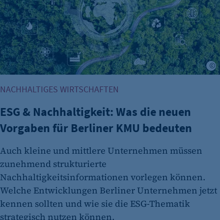
Name:
et_oi_v2
Anbieter:
etracker GmbH
K
Zweck:
Cookie Erkennung
NACHHALTIGES WIRTSCHAFTEN
Cookie Laufzeit:
ESG & Nachhaltigkeit: Was die neuen
2 Jahre
Vorgaben für Berliner KMU bedeuten
etracker Analytics
Auch kleine und mittlere Unternehmen müssen
Name:
et_allow_cookies
zunehmend strukturierte
Nachhaltigkeitsinformationen vorlegen können.
Anbieter:
Welche Entwicklungen Berliner Unternehmen jetzt
etracker GmbH
kennen sollten und wie sie die ESG-Thematik
Zweck:
strategisch nutzen können.