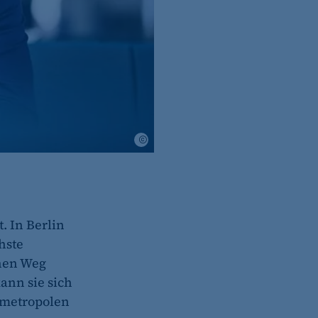
IHK Berlin/Philipp Arnoldt
. In Berlin
hste
chen Weg
ann sie sich
tmetropolen