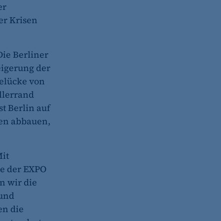
er
er Krisen
 Die Berliner
teigerung der
telücke von
llerrand
t Berlin auf
den abbauen,
Mit
ie der EXPO
n wir die
 und
en die