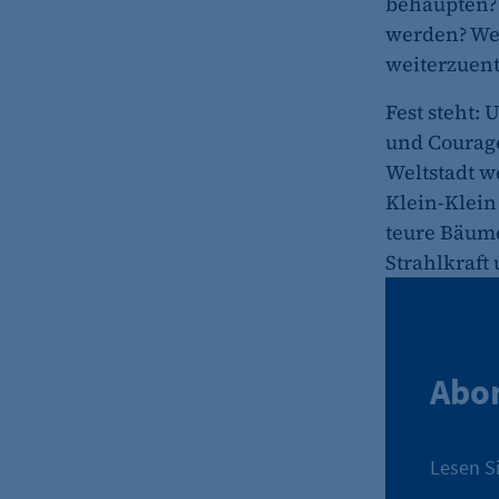
behaupten? 
werden? We
weiterzuent
Fest steht:
und Courage
Weltstadt w
Klein-Klein
teure Bäume
Strahlkraft 
Abon
Lesen Si