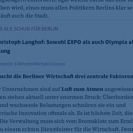
en wird, eines muss allen Politikern Berlins klar sei
fe_typo_user
läuft auch die Stadt.
ristoph Langhof: Sowohl EXPO als auch Olympia als auch B
CMS TYPO3
 ALS SCHUB FÜR BERLIN
Session-Cookie für die Verwaltung von Benutzer-Sessions 
hristoph Langhof: Sowohl EXPO als auch Olympia a
oder Formularen). Wird auch bei Caching zur Identifizie
lung
Session
sezeit: 5 Minuten
Michael Gneuss
ucht die Berliner Wirtschaft drei zentrale Faktoren
cookie_consent
Dieser Cookie speichert die ausgewählten Einverständni
er Unternehmen sind auf
Luft zum Atmen
angewiesen
n stehen aktuell unter enormen Druck: Überborde
1 Jahr
und wachsende Belastungen schnüren sie ein und
ische Innovation oftmals ab. Es ist höchste Zeit, di
 Die Verwaltung muss sich vom Bremsklotz zum Ermö
u einem echten Dienstleister für die Wirtschaft. Den