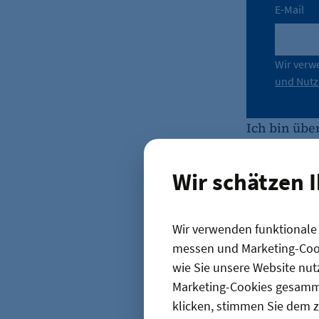
E-Mail
Wir verw
und Nut
Ich bin übe
Verwaltungs
Hier dürfen
Wir schätzen 
reflektiere
Wo können 
allen Bere
Wir verwenden funktionale C
der Dysfunk
messen und Marketing-Cook
„
Berlin hat i
wie Sie unsere Website nut
Marketing-Cookies gesamme
das meiste K
klicken, stimmen Sie dem z