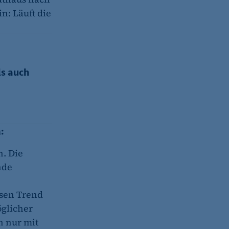
n: Läuft die
auausstellung
(z. B. bei Login, Umfrage
ls auch
rung verwendet.
:
s-Optionen des Benutzers
. Die
nde
esen Trend
glicher
n nur mit