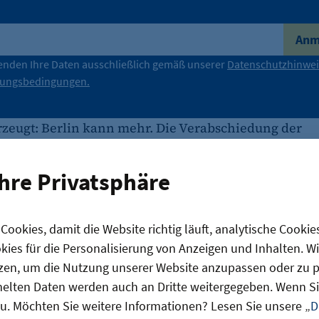
Anm
enden Ihre Daten ausschließlich gemäß unserer
Datenschutzhinwei
zungsbedingungen.
rzeugt: Berlin kann mehr. Die Verabschiedung der
reform ist ein wichtiger Schritt zu mehr Tempo in de
 wir nun nicht nachlassen, sondern müssen uns wei
Ihre Privatsphäre
n: Wo sind wir noch zu langsam? Wo wird noch zu vie
wir mehr ermöglichen? Mit einem Mindset der Chan
ichen der Verwaltung kommen wir weg vom lähmen
ookies, damit die Website richtig läuft, analytische Cookie
tionalität.
ies für die Personalisierung von Anzeigen und Inhalten. W
deale Voraussetzungen, um die kl
zen, um die Nutzung unserer Website anzupassen oder zu pe
lten Daten werden auch an Dritte weitergegeben. Wenn Sie
apital und die besten Geschäftsi
u. Möchten Sie weitere Informationen? Lesen Sie unsere „
D