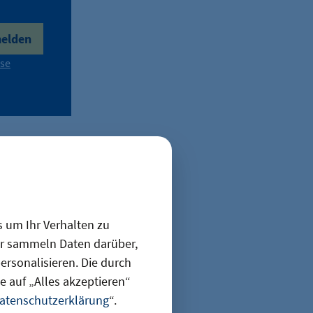
elden
se
r Stadt.
terhin
l gebremst?
censtadt in
den Image
s um Ihr Verhalten zu
ir sammeln Daten darüber,
ügsten Köpfe,
rsonalisieren. Die durch
 auf „Alles akzeptieren“
deen
atenschutzerklärung
“.