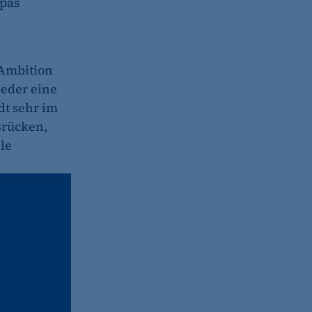
opas
 Ambition
ieder eine
dt sehr im
Brücken,
le