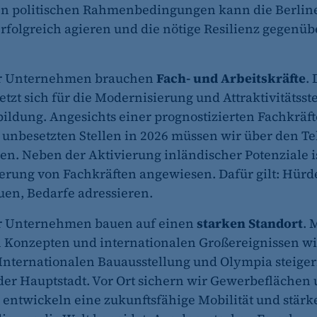
en politischen Rahmenbedingungen kann die Berlin
erfolgreich agieren und die nötige Resilienz gegenüb
et_oi_v2
er Unternehmen brauchen
Fach- und Arbeitskräfte
.
etracker GmbH
etzt sich für die Modernisierung und Attraktivitätss
Cookie Erkennung
ildung. Angesichts einer prognostizierten Fachkräf
2 Jahre
 unbesetzten Stellen in 2026 müssen wir über den Te
en. Neben der Aktivierung inländischer Potenziale is
rung von Fachkräften angewiesen. Dafür gilt: Hür
et_allow_cookies
en, Bedarfe adressieren.
etracker GmbH
er Unternehmen bauen auf einen
starken Standort
. 
Es erlaubt eTracker Cookies zu setzen.
 Konzepten und internationalen Großereignissen w
 Internationalen Bauausstellung und Olympia steiger
480 Tage
 der Hauptstadt. Vor Ort sichern wir Gewerbeflächen
ntwickeln eine zukunftsfähige Mobilität und stärk