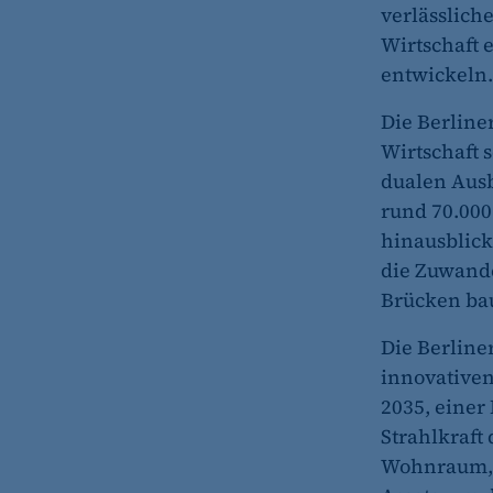
verlässlich
etracker Analytics
Wirtschaft 
entwickeln.
Name:
Die Berlin
Anbieter:
Wirtschaft s
Zweck:
dualen Ausb
Cookie Laufzeit:
rund 70.000
hinausblick
etracker Analytics
die Zuwande
Name:
Brücken bau
Anbieter:
Die Berlin
Zweck:
innovativen
2035, einer
Cookie Laufzeit:
Strahlkraft
etracker Analytics
Wohnraum, e