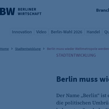
Branc
nü überspringen
Innovation
Video
Berlin-Wahl 2026
Handel
Qu
Übersicht Schlagwort
Übersicht Schlagwort
Übersicht Schlagwort
Übersicht S
Üb
Home
Stadtentwicklung
Berlin muss wieder Weltmetropole werden
STADTENTWICKLUNG
Berlin muss w
Der Name „Berlin“ ist
die politischen Umbrüc