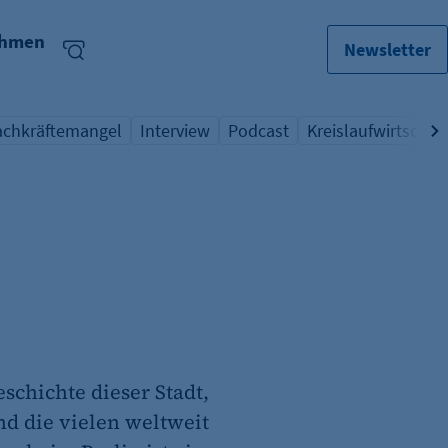
ehmen
Newsletter
achkräftemangel
Interview
Podcast
Kreislaufwirtschaft
bersicht Schlagwort
Übersicht Schlagwort
Übersicht Schlagwort
Übersicht Schlagw
schichte dieser Stadt,
nd die vielen weltweit