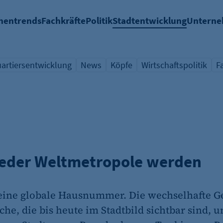
hentrends
Fachkräfte
Politik
Stadtentwicklung
Untern
artiersentwicklung
News
Köpfe
Wirtschaftspolitik
F
chlagwort
ersicht Schlagwort
Übersicht Schlagwort
Übersicht Schlagwort
Übersicht Schlagwort
Ü
ieder Weltmetropole werden
 eine globale Hausnummer. Die wechselhafte Ge
he, die bis heute im Stadtbild sichtbar sind, u