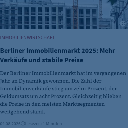
Name:
et_allow_cookies
Anbieter:
A
etracker GmbH
Zweck:
IMMOBILIENWIRTSCHAFT
Es erlaubt eTracker Cookies zu setzen.
Berliner Immobilienmarkt 2025: Mehr
Cookie Laufzeit:
Verkäufe und stabile Preise
480 Tage
etracker Analytics
Der Berliner Immobilienmarkt hat im vergangenen
Jahr an Dynamik gewonnen. Die Zahl der
Name:
Immobilienverkäufe stieg um zehn Prozent, der
isSdEnabled
Geldumsatz um acht Prozent. Gleichzeitig blieben
Anbieter:
die Preise in den meisten Marktsegmenten
etracker GmbH
weitgehend stabil.
Zweck:
04.08.2026
Lesezeit: 1 Minuten
Erkennung, ob bei dem Besucher die