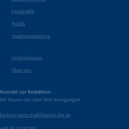
Jetzt löst die Kammer diese Frage auf – klar, sichtbar und
Fachkräfte
angestoßen.
Politik
IHK?“
wurde bewusst Neugier geweckt und Gespräche
Kampagne der IHK Berlin in die nächste Stufe. Mit
„WTF is
Stadtentwicklung
Nach einer aufmerksamkeitsstarken Teaserphase geht die
IHK Berlin. Offizieller Unterstützer der Berliner Wirtschaft.
Unternehmen
Über uns
Kontakt zur Redaktion
Wir freuen uns über Ihre Anregungen
berliner.wirtschaft@berlin.ihk.de
+49 30 31510 901