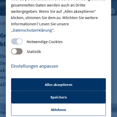
gesammelten Daten werden auch an Dritte
weitergegeben. Wenn Sie auf „Alles akzeptieren“
A
klicken, stimmen Sie dem zu. Möchten Sie weitere
GRÜNDUNG
Informationen? Lesen Sie unsere
„
Datenschutzerklärung
“.
Gründungszahlen steigen, Bürokratie
Notwendige Cookies
bleibt größte Hürde
Statistik
Das Interesse an Unternehmensgründungen in
Deutschland nimmt wieder zu. Dies zeigt der
Einstellungen anpassen
aktuelle DIHK-Gründungsreport. Viele Menschen
wagen den Schritt in die Selbstständigkeit
allerdings aus wirtschaftlicher Unsicherheit.
Alles akzeptieren
etracker Sitzungs-Cookie
07.08.2026
Lesezeit: 1 Minute
Speichern
Name:
Deutsche Elektro- und Digitalindustrie im Plus
et_oi_v2
Ablehnen
Anbieter: