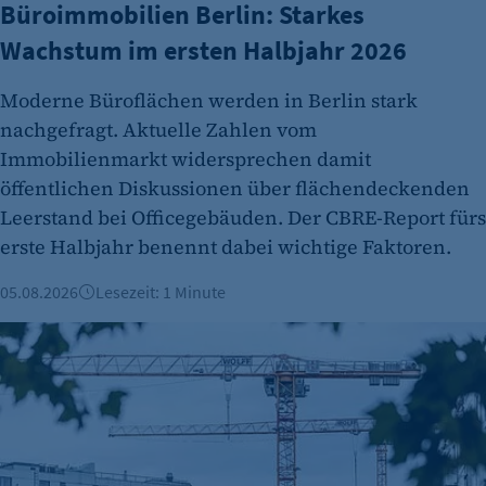
Büroimmobilien Berlin: Starkes
Wachstum im ersten Halbjahr 2026
Moderne Büroflächen werden in Berlin stark
nachgefragt. Aktuelle Zahlen vom
etracker Analytics
Immobilienmarkt widersprechen damit
Name:
öffentlichen Diskussionen über flächendeckenden
et_oi_v2
Leerstand bei Officegebäuden. Der CBRE-Report fürs
erste Halbjahr benennt dabei wichtige Faktoren.
Anbieter:
etracker GmbH
05.08.2026
Lesezeit: 1 Minute
Zweck:
Berliner Immobilienmarkt 2025: Mehr Verkäufe und stabile 
Cookie Erkennung
Cookie Laufzeit:
2 Jahre
etracker Analytics