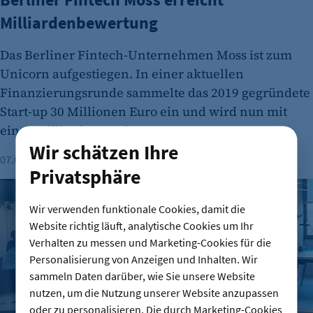
Milliardenbewertung
Das Berliner Fintech-Unternehmen Moss ist zum
Unicorn aufgestiegen. In einer aktuellen
Finanzierungsrunde sammelte das 2019 gegründete
Start-up 30 Millionen Euro ein und wird nun mit
einer Milliarde Euro bewertet.
Wir schätzen Ihre
07.08.2026
Lesezeit: 1 Minute
Privatsphäre
Gründungszahlen steigen, Bürokratie bleibt größte Hürde
Wir verwenden funktionale Cookies, damit die
Website richtig läuft, analytische Cookies um Ihr
Verhalten zu messen und Marketing-Cookies für die
Personalisierung von Anzeigen und Inhalten. Wir
sammeln Daten darüber, wie Sie unsere Website
nutzen, um die Nutzung unserer Website anzupassen
oder zu personalisieren. Die durch Marketing-Cookies