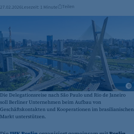
Teilen
27.02.2026
Lesezeit:
1 Minute
A
Die Delegationsreise nach São Paulo und Rio de Janeiro
soll Berliner Unternehmen beim Aufbau von
Geschäftskontakten und Kooperationen im brasilianischen
Markt unterstützen.
Die
IHK Berlin
organisiert gemeinsam mit
Berlin