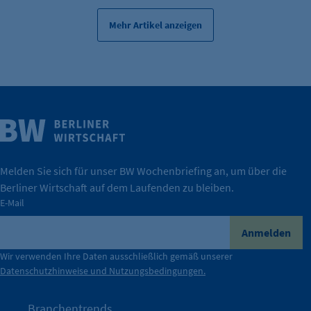
Scrolltiefe gemessen wird.
Mehr Artikel anzeigen
Cookie Laufzeit:
24 Std.
Weitere Infos
Wirtschaft.
IHK Berlin. Offizieller Unterstützer der Berliner
Melden Sie sich für unser BW Wochenbriefing an, um über die
Berliner Wirtschaft auf dem Laufenden zu bleiben.
tatsächlich unterstützt.
E-Mail
konkret bedeutet – und wie die IHK Berlin Unternehmen
Durch ihre Perspektiven wird deutlich, was der Claim
Anmelden
der Berliner Wirtschaft.
Wir verwenden Ihre Daten ausschließlich gemäß unserer
Datenschutzhinweise und Nutzungsbedingungen.
Die Unternehmer stehen stellvertretend für die Vielfalt
mit Haltung.
Branchentrends