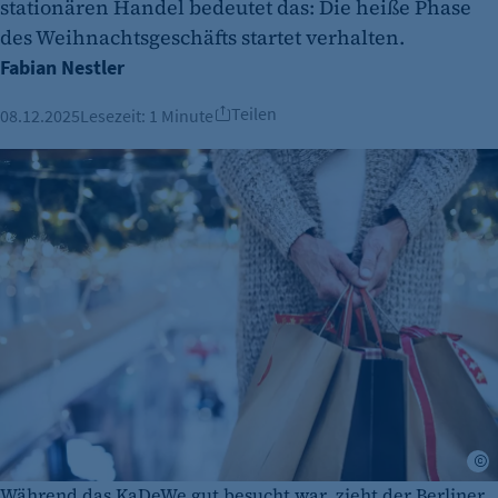
stationären Handel bedeutet das: Die heiße Phase
des Weihnachtsgeschäfts startet verhalten.
Fabian Nestler
Teilen
08.12.2025
Lesezeit:
1 Minute
A
Während das KaDeWe gut besucht war, zieht der Berliner