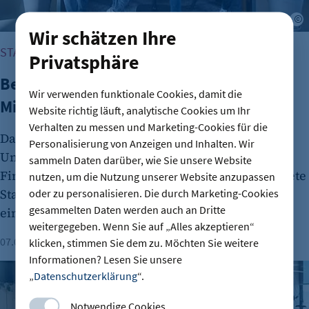
Wir schätzen Ihre
START-UP-SZENE
Privatsphäre
Berliner Fintech Moss erreicht
Wir verwenden funktionale Cookies, damit die
Milliardenbewertung
Website richtig läuft, analytische Cookies um Ihr
Verhalten zu messen und Marketing-Cookies für die
Das Berliner Fintech-Unternehmen Moss ist zum
Personalisierung von Anzeigen und Inhalten. Wir
Unicorn aufgestiegen. In einer aktuellen
sammeln Daten darüber, wie Sie unsere Website
Finanzierungsrunde sammelte das 2019 gegründete
nutzen, um die Nutzung unserer Website anzupassen
Start-up 30 Millionen Euro ein und wird nun mit
oder zu personalisieren. Die durch Marketing-Cookies
gesammelten Daten werden auch an Dritte
einer Milliarde Euro bewertet.
weitergegeben. Wenn Sie auf „Alles akzeptieren“
07.08.2026
Lesezeit: 1 Minute
klicken, stimmen Sie dem zu. Möchten Sie weitere
Informationen? Lesen Sie unsere
Gründungszahlen steigen, Bürokratie bleibt größte Hürde
„
Datenschutzerklärung
“.
Notwendige Cookies