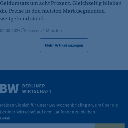
Geldumsatz um acht Prozent. Gleichzeitig blieben
die Preise in den meisten Marktsegmenten
weitgehend stabil.
04.08.2026
Lesezeit: 1 Minuten
Mehr Artikel anzeigen
Weitere Infos
Wirtschaft.
IHK Berlin. Offizieller Unterstützer der Berliner
Melden Sie sich für unser BW Wochenbriefing an, um über die
Berliner Wirtschaft auf dem Laufenden zu bleiben.
tatsächlich unterstützt.
E-Mail
konkret bedeutet – und wie die IHK Berlin Unternehmen