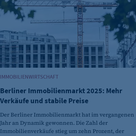
Cookie Laufzeit:
480 Tage
etracker Analytics
Name:
isSdEnabled
Anbieter:
A
etracker GmbH
Zweck:
IMMOBILIENWIRTSCHAFT
Erkennung, ob bei dem Besucher die
Berliner Immobilienmarkt 2025: Mehr
Scrolltiefe gemessen wird.
Verkäufe und stabile Preise
Cookie Laufzeit:
24 Std.
Der Berliner Immobilienmarkt hat im vergangenen
Jahr an Dynamik gewonnen. Die Zahl der
Immobilienverkäufe stieg um zehn Prozent, der