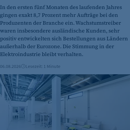
Cookie Consent
In den ersten fünf Monaten des laufenden Jahres
Name:
gingen exakt 8,7 Prozent mehr Aufträge bei den
cookie_consent
Produzenten der Branche ein. Wachstumstreiber
Zweck:
waren insbesondere ausländische Kunden, sehr
Dieser Cookie speichert die ausgewählten
positiv entwickelten sich Bestellungen aus Ländern
Einverständnis-Optionen des Benutzers
außerhalb der Eurozone. Die Stimmung in der
Elektroindustrie bleibt verhalten.
Cookie Laufzeit:
1 Jahr
06.08.2026
Lesezeit: 1 Minute
Büroimmobilien Berlin: Starkes Wachstum im ersten Halbj
etracker Analytics