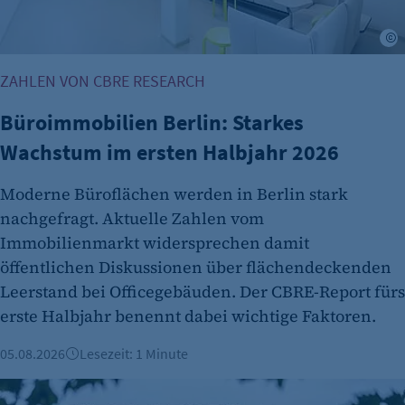
Name:
et_oi_v2
©
Anbieter:
etracker GmbH
ZAHLEN VON CBRE RESEARCH
Zweck:
Büroimmobilien Berlin: Starkes
Cookie Erkennung
Wachstum im ersten Halbjahr 2026
Cookie Laufzeit:
2 Jahre
Moderne Büroflächen werden in Berlin stark
nachgefragt. Aktuelle Zahlen vom
etracker Analytics
Immobilienmarkt widersprechen damit
Name:
öffentlichen Diskussionen über flächendeckenden
et_allow_cookies
Leerstand bei Officegebäuden. Der CBRE-Report fürs
erste Halbjahr benennt dabei wichtige Faktoren.
Anbieter:
etracker GmbH
05.08.2026
Lesezeit: 1 Minute
Zweck:
Berliner Immobilienmarkt 2025: Mehr Verkäufe und stabile 
Es erlaubt eTracker Cookies zu setzen.