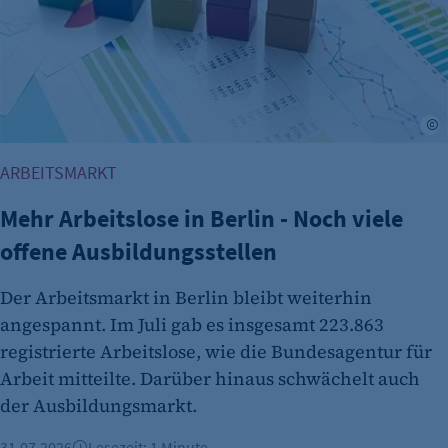
Name:
et_allow_cookies
Anbieter:
etracker GmbH
A
Zweck:
Es erlaubt eTracker Cookies zu setzen.
ARBEITSMARKT
Cookie Laufzeit:
Mehr Arbeitslose in Berlin - Noch viele
480 Tage
offene Ausbildungsstellen
etracker Analytics
Der Arbeitsmarkt in Berlin bleibt weiterhin
Name:
isSdEnabled
angespannt. Im Juli gab es insgesamt 223.863
registrierte Arbeitslose, wie die Bundesagentur für
Anbieter:
Arbeit mitteilte. Darüber hinaus schwächelt auch
etracker GmbH
der Ausbildungsmarkt.
Zweck:
Erkennung, ob bei dem Besucher die
31.07.2026
Lesezeit: 1 Minute