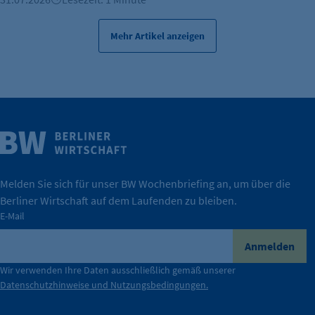
Scrolltiefe gemessen wird.
Mehr Artikel anzeigen
Cookie Laufzeit:
24 Std.
Weitere Infos
Wirtschaft.
IHK Berlin. Offizieller Unterstützer der Berliner
Melden Sie sich für unser BW Wochenbriefing an, um über die
Berliner Wirtschaft auf dem Laufenden zu bleiben.
tatsächlich unterstützt.
E-Mail
konkret bedeutet – und wie die IHK Berlin Unternehmen
Durch ihre Perspektiven wird deutlich, was der Claim
Anmelden
der Berliner Wirtschaft.
Wir verwenden Ihre Daten ausschließlich gemäß unserer
Datenschutzhinweise und Nutzungsbedingungen.
Die Unternehmer stehen stellvertretend für die Vielfalt