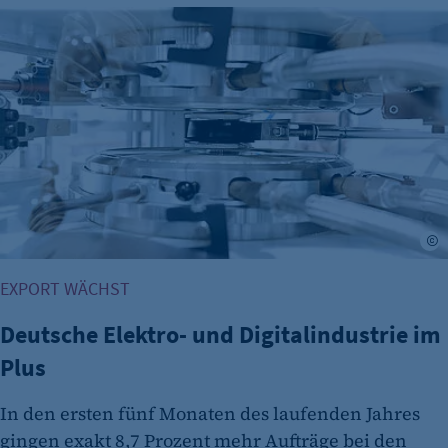
Deutsche Elektro- und Digitalindustrie im Plus
©
EXPORT WÄCHST
Deutsche Elektro- und Digitalindustrie im
Plus
In den ersten fünf Monaten des laufenden Jahres
gingen exakt 8,7 Prozent mehr Aufträge bei den