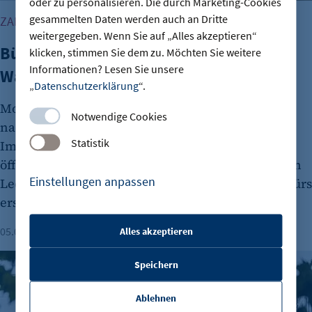
oder zu personalisieren. Die durch Marketing-Cookies
gesammelten Daten werden auch an Dritte
ZAHLEN VON CBRE RESEARCH
weitergegeben. Wenn Sie auf „Alles akzeptieren“
Büroimmobilien Berlin: Starkes
klicken, stimmen Sie dem zu. Möchten Sie weitere
Informationen? Lesen Sie unsere
Wachstum im ersten Halbjahr 2026
„
Datenschutzerklärung
“.
Moderne Büroflächen werden in Berlin stark
Notwendige Cookies
nachgefragt. Aktuelle Zahlen vom
Statistik
Immobilienmarkt widersprechen damit
öffentlichen Diskussionen über flächendeckenden
Einstellungen anpassen
Leerstand bei Officegebäuden. Der CBRE-Report fürs
erste Halbjahr benennt dabei wichtige Faktoren.
Alles akzeptieren
05.08.2026
Lesezeit: 1 Minute
etracker Sitzungs-Cookie
Berliner Immobilienmarkt 2025: Mehr Verkäufe und stabile 
Speichern
Name:
et_oi_v2
Ablehnen