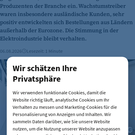
Produzenten der Branche ein. Wachstumstreiber
waren insbesondere ausländische Kunden, sehr
positiv entwickelten sich Bestellungen aus Ländern
außerhalb der Eurozone. Die Stimmung in der
Elektroindustrie bleibt verhalten.
06.08.2026
Lesezeit: 1 Minute
Büroimmobilien Berlin: Starkes Wachstum im ersten Halbj
Wir schätzen Ihre
Privatsphäre
Wir verwenden funktionale Cookies, damit die
Website richtig läuft, analytische Cookies um Ihr
Verhalten zu messen und Marketing-Cookies für die
Personalisierung von Anzeigen und Inhalten. Wir
sammeln Daten darüber, wie Sie unsere Website
nutzen, um die Nutzung unserer Website anzupassen
©