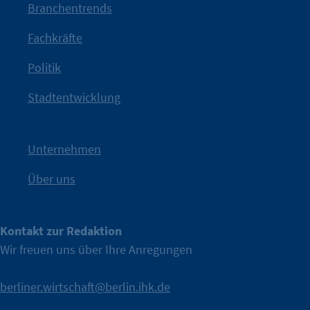
mit Haltung.
Branchentrends
Jetzt löst die Kammer diese Frage auf – klar, sichtbar und
Fachkräfte
angestoßen.
Politik
IHK?“
wurde bewusst Neugier geweckt und Gespräche
Kampagne der IHK Berlin in die nächste Stufe. Mit
„WTF is
Stadtentwicklung
Nach einer aufmerksamkeitsstarken Teaserphase geht die
IHK Berlin. Offizieller Unterstützer der Berliner Wirtschaft.
Unternehmen
Über uns
Kontakt zur Redaktion
Wir freuen uns über Ihre Anregungen
berliner.wirtschaft@berlin.ihk.de