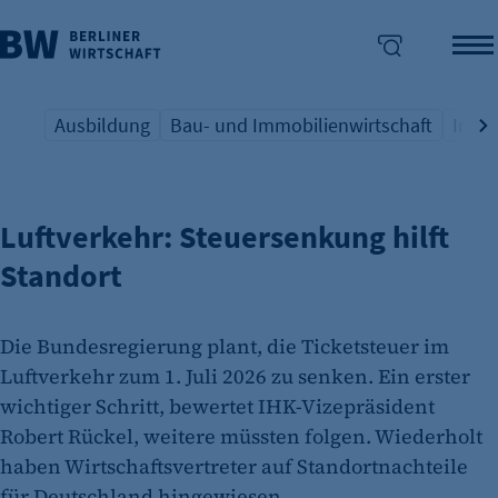
Ausbildung
Bau- und Immobilienwirtschaft
Indus
ENTLASTUNG FÜR AIRLINES UND PASSAGIERE
Übersicht Schlagwort
Übersicht Schlagwort
Übers
enü überspringen
Luftverkehr: Steuersenkung hilft
Standort
Die Bundesregierung plant, die Ticketsteuer im
Luftverkehr zum 1. Juli 2026 zu senken. Ein erster
wichtiger Schritt, bewertet IHK-Vizepräsident
Robert Rückel, weitere müssten folgen. Wiederholt
haben Wirtschaftsvertreter auf Standortnachteile
für Deutschland hingewiesen.