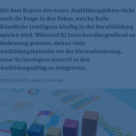
Mit dem Beginn des neuen Ausbildungsjahres rückt
auch die Frage in den Fokus, welche Rolle
Künstliche Intelligenz künftig in der Berufsbildung
spielen wird. Während KI branchenübergreifend an
etracker Analytics
Bedeutung gewinnt, stehen viele
Ausbildungsbetriebe vor der Herausforderung,
Name:
neue Technologien sinnvoll in den
et_oi_v2
Ausbildungsalltag zu integrieren.
Anbieter:
etracker GmbH
03.08.2026
Lesezeit: 1 Minute
Zweck:
Mehr Arbeitslose in Berlin - Noch viele offene Ausbildungss
Cookie Erkennung
Cookie Laufzeit:
2 Jahre
etracker Analytics