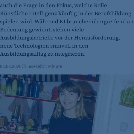
auch die Frage in den Fokus, welche Rolle
etracker Analytics
Künstliche Intelligenz künftig in der Berufsbildung
Name:
spielen wird. Während KI branchenübergreifend an
et_oi_v2
Bedeutung gewinnt, stehen viele
Anbieter:
Ausbildungsbetriebe vor der Herausforderung,
etracker GmbH
neue Technologien sinnvoll in den
Ausbildungsalltag zu integrieren.
Zweck:
Cookie Erkennung
03.08.2026
Lesezeit: 1 Minute
Cookie Laufzeit:
Amore Store: Erfolgreich mit Laden und Online-Shop
2 Jahre
etracker Analytics
Name:
et_allow_cookies
Anbieter:
etracker GmbH