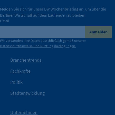
IHK Berlin. Offizieller Unterstützer der Berliner
Melden Sie sich für unser BW Wochenbriefing an, um über die
Berliner Wirtschaft auf dem Laufenden zu bleiben.
tatsächlich unterstützt.
E-Mail
konkret bedeutet – und wie die IHK Berlin Unternehmen
Durch ihre Perspektiven wird deutlich, was der Claim
Anmelden
der Berliner Wirtschaft.
Wir verwenden Ihre Daten ausschließlich gemäß unserer
Datenschutzhinweise und Nutzungsbedingungen.
Die Unternehmer stehen stellvertretend für die Vielfalt
mit Haltung.
Branchentrends
Jetzt löst die Kammer diese Frage auf – klar, sichtbar und
Fachkräfte
angestoßen.
Politik
IHK?“
wurde bewusst Neugier geweckt und Gespräche
Kampagne der IHK Berlin in die nächste Stufe. Mit
„WTF is
Stadtentwicklung
Nach einer aufmerksamkeitsstarken Teaserphase geht die
IHK Berlin. Offizieller Unterstützer der Berliner Wirtschaft.
Unternehmen