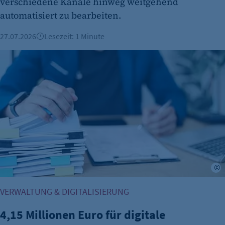
verschiedene Kanäle hinweg weitgehend
automatisiert zu bearbeiten.
27.07.2026
Lesezeit: 1 Minute
4,15 Millionen Euro für digitale Wirtschaftsverfahren in Berl
A
VERWALTUNG & DIGITALISIERUNG
4,15 Millionen Euro für digitale