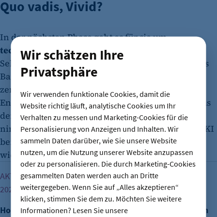
Quo vadis, Vivid?
In der nächsten Phase geht es für sie um
technologische Führung
. „Innovation ist kein
Wir schätzen Ihre
Selbstzweck, sondern die Grundlage für modernes
Privatsphäre
Banking. Künstliche Intelligenz spielt dabei eine
zentrale Rolle, weil sie Prozesse vereinfacht,
Wir verwenden funktionale Cookies, damit die
Entscheidungen beschleunigt und Komplexität aus
Website richtig läuft, analytische Cookies um Ihr
dem Alltag unserer Kundinnen und Kunden
Verhalten zu messen und Marketing-Cookies für die
nimmt“, so Emeshev weiter. Entsprechend werde KI
Personalisierung von Anzeigen und Inhalten. Wir
sammeln Daten darüber, wie Sie unsere Website
bei kommenden Produktentwicklungen eine
nutzen, um die Nutzung unserer Website anzupassen
wichtige Rolle spielen.
oder zu personalisieren. Die durch Marketing-Cookies
House of Finance will mehr Finanzkompetenz für Berlin
gesammelten Daten werden auch an Dritte
AKTUALISIERT - NEUES GESCHÄFTSMODELL AB JANUAR
weitergegeben. Wenn Sie auf „Alles akzeptieren“
2026
klicken, stimmen Sie dem zu. Möchten Sie weitere
House of Finance will mehr Finanzkompetenz für Berlin
Informationen? Lesen Sie unsere