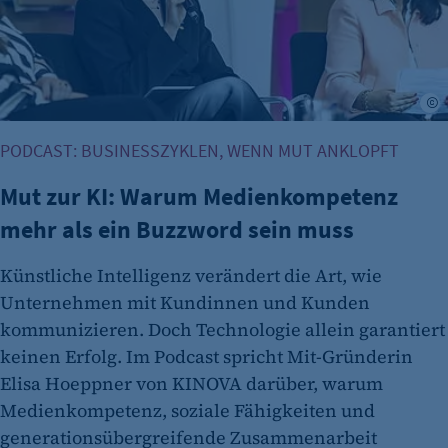
E
PODCAST: BUSINESSZYKLEN, WENN MUT ANKLOPFT
Mut zur KI: Warum Medienkompetenz
mehr als ein Buzzword sein muss
Künstliche Intelligenz verändert die Art, wie
Unternehmen mit Kundinnen und Kunden
kommunizieren. Doch Technologie allein garantiert
keinen Erfolg. Im Podcast spricht Mit-Gründerin
Elisa Hoeppner von KINOVA darüber, warum
Medienkompetenz, soziale Fähigkeiten und
generationsübergreifende Zusammenarbeit