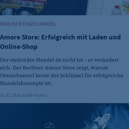
Zweck:
M
Es erlaubt eTracker Cookies zu setzen.
BERLINER EINZELHANDEL
Cookie Laufzeit:
480 Tage
Amore Store: Erfolgreich mit Laden und
etracker Analytics
Online-Shop
Name:
Der stationäre Handel ist nicht tot – er verändert
isSdEnabled
sich. Der Berliner Amore Store zeigt, warum
Anbieter:
Omnichannel heute der Schlüssel für erfolgreiche
etracker GmbH
Handelskonzepte ist.
Zweck:
31.07.2026
Judith Hyams
Erkennung, ob bei dem Besucher die
Scrolltiefe gemessen wird.
Berliner KI-Startup telli sammelt 13,1 Millionen Euro ein
Cookie Laufzeit:
24 Std.