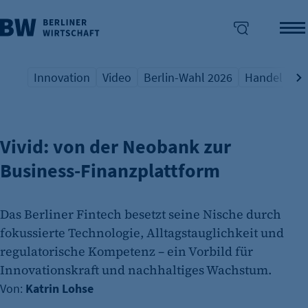
Innovation
Video
Berlin-Wahl 2026
Handel
Qu
FINTECH-SZENE BERLIN
Übersicht Schlagwort
Übersicht Schlagwort
Übersicht Schlagwort
Übersicht S
Üb
enü überspringen
Vivid: von der Neobank zur
Business-Finanzplattform
Das Berliner Fintech besetzt seine Nische durch
fokussierte Technologie, Alltagstauglichkeit und
regulatorische Kompetenz – ein Vorbild für
Innovationskraft und nachhaltiges Wachstum.
Von:
Katrin Lohse