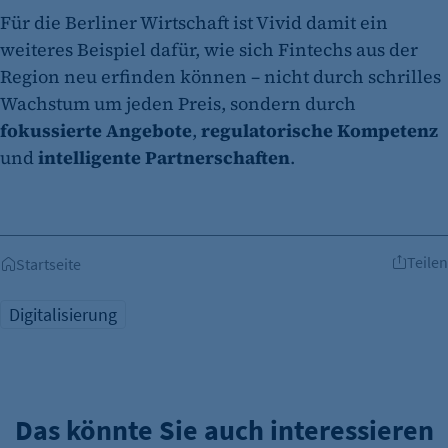
Besuchers, wenn auf der Seite des Kunden das
Für die Berliner Wirtschaft ist Vivid damit ein
Tracking Opt-In ausgespielt wird. Wird auch
weiteres Beispiel dafür, wie sich Fintechs aus der
für ein eventuelles Opt-Out verwendet.
Region neu erfinden können – nicht durch schrilles
Cookie Laufzeit:
Wachstum um jeden Preis, sondern durch
"no" - 50 Jahre "yes" - 480 Tage
fokussierte Angebote
,
regulatorische Kompetenz
fe_typo_user
und
intelligente Partnerschaften
.
Name:
fe_typo_user
Anbieter:
Teilen
Startseite
CMS TYPO3
Zweck:
Digitalisierung
Session-Cookie für die Verwaltung von
Benutzer-Sessions (z. B. bei Login, Umfrage
oder Formularen). Wird auch bei Caching zur
Identifizierung verwendet.
Das könnte Sie auch interessieren
Cookie Laufzeit: