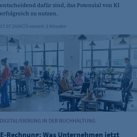
entscheidend dafür sind, das Potenzial von KI
erfolgreich zu nutzen.
17.07.2026
Lesezeit: 2 Minuten
E-Rechnung: Was Unternehmen jetzt wissen und prüfen m
L
DIGITALISIERUNG IN DER BUCHHALTUNG
E-Rechnung: Was Unternehmen jetzt