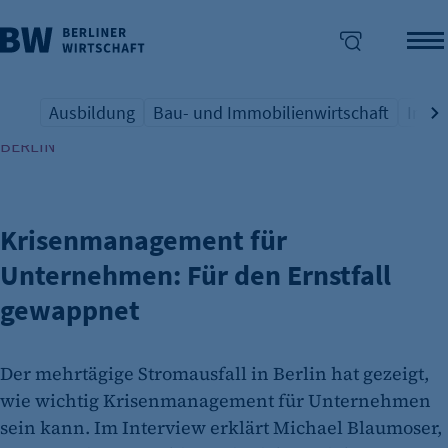
Ausbildung
Bau- und Immobilienwirtschaft
Indus
EXPERTENINTERVIEW NACH DEM STROMAUSFALL IN
Übersicht Schlagwort
Übersicht Schlagwort
Übers
enü überspringen
BERLIN
Krisenmanagement für
Unternehmen: Für den Ernstfall
gewappnet
Der mehrtägige Stromausfall in Berlin hat gezeigt,
wie wichtig Krisenmanagement für Unternehmen
sein kann. Im Interview erklärt Michael Blaumoser,