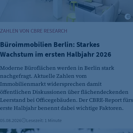
©
ZAHLEN VON CBRE RESEARCH
Büroimmobilien Berlin: Starkes
Wachstum im ersten Halbjahr 2026
Moderne Büroflächen werden in Berlin stark
nachgefragt. Aktuelle Zahlen vom
Immobilienmarkt widersprechen damit
öffentlichen Diskussionen über flächendeckenden
Leerstand bei Officegebäuden. Der CBRE-Report fürs
erste Halbjahr benennt dabei wichtige Faktoren.
05.08.2026
Lesezeit: 1 Minute
Berliner Immobilienmarkt 2025: Mehr Verkäufe und stabile 