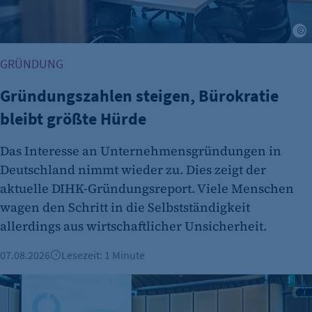
A
GRÜNDUNG
Gründungszahlen steigen, Bürokratie
bleibt größte Hürde
Das Interesse an Unternehmensgründungen in
Deutschland nimmt wieder zu. Dies zeigt der
aktuelle DIHK-Gründungsreport. Viele Menschen
wagen den Schritt in die Selbstständigkeit
allerdings aus wirtschaftlicher Unsicherheit.
07.08.2026
Lesezeit: 1 Minute
IHK-Umfragen: Hohe Zufriedenheit bei Azubis – doch Woh