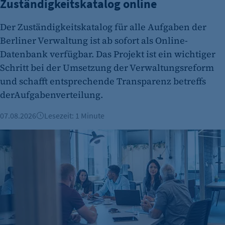
Zuständigkeitskatalog online
Cookie Laufzeit:
Der Zuständigkeitskatalog für alle Aufgaben der
480 Tage
Berliner Verwaltung ist ab sofort als Online-
etracker Analytics
Datenbank verfügbar. Das Projekt ist ein wichtiger
Schritt bei der Umsetzung der Verwaltungsreform
Name:
isSdEnabled
und schafft entsprechende Transparenz betreffs
derAufgabenverteilung.
Anbieter:
etracker GmbH
07.08.2026
Lesezeit: 1 Minute
Zweck:
Gründungszahlen steigen, Bürokratie bleibt größte Hürde
Erkennung, ob bei dem Besucher die
Scrolltiefe gemessen wird.
Cookie Laufzeit:
24 Std.