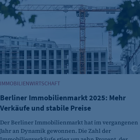
A
IMMOBILIENWIRTSCHAFT
Berliner Immobilienmarkt 2025: Mehr
Verkäufe und stabile Preise
Der Berliner Immobilienmarkt hat im vergangenen
Jahr an Dynamik gewonnen. Die Zahl der
Immobilienverkäufe stieg um zehn Prozent, der