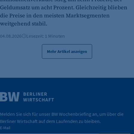
Geldumsatz um acht Prozent. Gleichzeitig blieben
die Preise in den meisten Marktsegmenten
weitgehend stabil.
04.08.2026
Lesezeit: 1 Minuten
Mehr Artikel anzeigen
Weitere Infos
Wirtschaft.
IHK Berlin. Offizieller Unterstützer der Berliner
Melden Sie sich für unser BW Wochenbriefing an, um über die
Berliner Wirtschaft auf dem Laufenden zu bleiben.
tatsächlich unterstützt.
E-Mail
konkret bedeutet – und wie die IHK Berlin Unternehmen