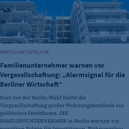
Cookie Consent
Name:
cookie_consent
Zweck:
Dieser Cookie speichert die ausgewählten
Einverständnis-Optionen des Benutzers
WIRTSCHAFTSPOLITIK
Cookie Laufzeit:
1 Jahr
Familienunternehmer warnen vor
Vergesellschaftung: „Alarmsignal für die
Berliner Wirtschaft“
Kurz vor der Berlin-Wahl bleibt die
Vergesellschaftung großer Wohnungsbestände ein
politisches Streitthema. DIE
FAMILIENUNTERNEHMER in Berlin warnen vor
etracker Analytics
negativen Folgen für Investitionen, Wohnungsbau