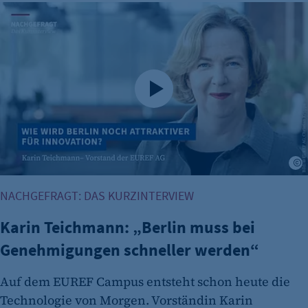
Karin Teichmann: „Berlin muss bei Genehmigungen schnel
K
NACHGEFRAGT: DAS KURZINTERVIEW
Karin Teichmann: „Berlin muss bei
Genehmigungen schneller werden“
Auf dem EUREF Campus entsteht schon heute die
Technologie von Morgen. Vorständin Karin