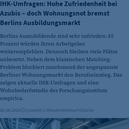
IHK-Umfragen: Hohe Zufriedenheit bei
Zweck:
Erkennung, ob bei dem Besucher die
Azubis – doch Wohnungsnot bremst
Scrolltiefe gemessen wird.
Berlins Ausbildungsmarkt
Cookie Laufzeit:
Berlins Auszubildende sind sehr zufrieden: 85
24 Std.
Prozent würden ihren Arbeitgeber
weiterempfehlen. Dennoch bleiben viele Plätze
unbesetzt. Neben dem klassischen Matching-
Problem blockiert zunehmend der angespannte
Berliner Wohnungsmarkt den Berufseinstieg. Das
zeigen aktuelle IHK-Umfragen und eine
Wohnbedarfsstudie des Forschungsinstituts
empirica.
05.08.2026
Lesezeit: 2 Minuten
Milena Fritzsche
Büroimmobilien Berlin: Starkes Wachstum im ersten Halbj