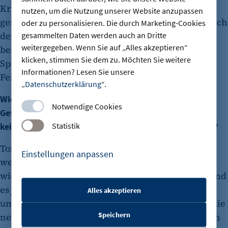
Kriterienkatalog nachdenken, in dem generell
nutzen, um die Nutzung unserer Website anzupassen
geregelt ist, wo Berlin Schwerpunkte setzen will. Ich
oder zu personalisieren. Die durch Marketing-Cookies
denke, das könnte Prozesse vereinfachen und
gesammelten Daten werden auch an Dritte
weitergegeben. Wenn Sie auf „Alles akzeptieren“
beschleunigen. Es muss aber unbedingt auch
klicken, stimmen Sie dem zu. Möchten Sie weitere
Spielräume für eine standortbezogene
Informationen? Lesen Sie unsere
Feinjustierung geben.
„
Datenschutzerklärung
“.
Wie sehen Sie die Perspektiven für die
Notwendige Cookies
Gewerbeflächenentwicklung in Berlin? Werden bald
Statistik
keine Ansiedlungen im Stadtgebiet mehr möglich sein?
Torsten Wiemken: Nein, die Produktionsformen
Einstellungen anpassen
werden sich immer wieder verändern und damit
wieder Flächen frei werden lassen. Auch heute sind
es ja kaum Grün- oder Ackerflächen, die
Alles akzeptieren
etracker Sitzungs-Cookie
umgewandelt werden. Üblicherweise entstehen die
Speichern
neuen Gewerbegebiete dort, wo auch früher schon
Name: