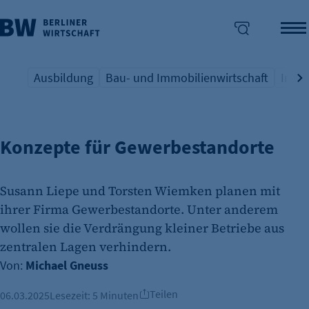
Ausbildung
Bau- und Immobilienwirtschaft
Indus
STADTENTWICKLUNG
Übersicht Schlagwort
Übersicht Schlagwort
Übers
enü überspringen
Konzepte für Gewerbestandorte
Susann Liepe und Torsten Wiemken planen mit
ihrer Firma Gewerbestandorte. Unter anderem
wollen sie die Verdrängung kleiner Betriebe aus
zentralen Lagen verhindern.
Von:
Michael Gneuss
Teilen
06.03.2025
Lesezeit:
5 Minuten