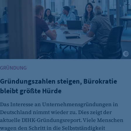
etracker Analytics
A
Name:
GRÜNDUNG
et_oi_v2
Gründungszahlen steigen, Bürokratie
Anbieter:
etracker GmbH
bleibt größte Hürde
Zweck:
Das Interesse an Unternehmensgründungen in
Cookie Erkennung
Deutschland nimmt wieder zu. Dies zeigt der
Cookie Laufzeit:
aktuelle DIHK-Gründungsreport. Viele Menschen
2 Jahre
wagen den Schritt in die Selbstständigkeit