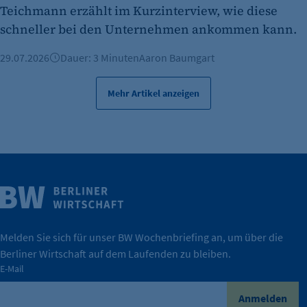
Teichmann erzählt im Kurzinterview, wie diese
schneller bei den Unternehmen ankommen kann.
29.07.2026
Dauer: 3 Minuten
Aaron Baumgart
Mehr Artikel anzeigen
Weitere Infos
Wirtschaft.
IHK Berlin. Offizieller Unterstützer der Berliner
Melden Sie sich für unser BW Wochenbriefing an, um über die
Berliner Wirtschaft auf dem Laufenden zu bleiben.
tatsächlich unterstützt.
E-Mail
konkret bedeutet – und wie die IHK Berlin Unternehmen
Durch ihre Perspektiven wird deutlich, was der Claim
Anmelden