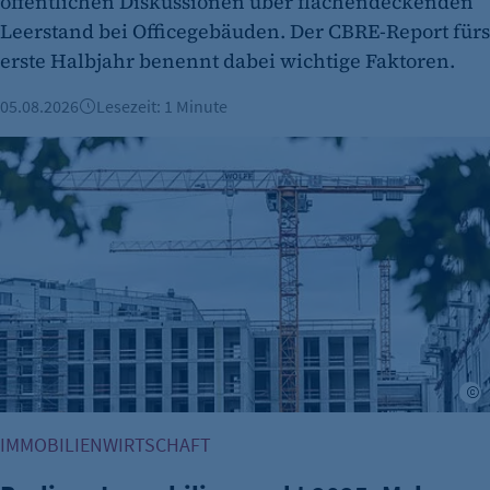
öffentlichen Diskussionen über flächendeckenden
Leerstand bei Officegebäuden. Der CBRE-Report fürs
erste Halbjahr benennt dabei wichtige Faktoren.
05.08.2026
Lesezeit: 1 Minute
Berliner Immobilienmarkt 2025: Mehr Verkäufe und stabile 
A
IMMOBILIENWIRTSCHAFT