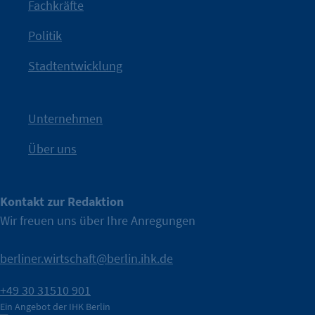
Fachkräfte
angestoßen.
Politik
IHK?“
wurde bewusst Neugier geweckt und Gespräche
Kampagne der IHK Berlin in die nächste Stufe. Mit
„WTF is
Stadtentwicklung
Nach einer aufmerksamkeitsstarken Teaserphase geht die
IHK Berlin. Offizieller Unterstützer der Berliner Wirtschaft.
Unternehmen
Über uns
Kontakt zur Redaktion
Wir freuen uns über Ihre Anregungen
berliner.wirtschaft@berlin.ihk.de
+49 30 31510 901
Ein Angebot der IHK Berlin