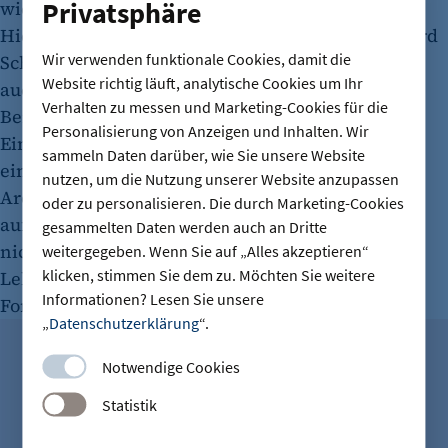
Privatsphäre
wieder abgesetzt. Und was mancher nicht weiß:
Hier regierte der damalige Bundeskanzler Gerhard
Wir verwenden funktionale Cookies, damit die
Schröder von 1999 bis 2001. Er war es im Übrigen
Website richtig läuft, analytische Cookies um Ihr
auch, der sich gemeinsam mit dem damaligen
Verhalten zu messen und Marketing-Cookies für die
Berliner Regierenden Klaus Wowereit für den
Personalisierung von Anzeigen und Inhalten. Wir
Einzug der ESMT in die einstige DDR-Zentrale
sammeln Daten darüber, wie Sie unsere Website
einsetzte. In der Folge sanierte der Berliner
nutzen, um die Nutzung unserer Website anzupassen
Architekt Hans-Günter Merz das Gebäude
oder zu personalisieren. Die durch Marketing-Cookies
aufwendig, aber behutsam. Was er damals noch
gesammelten Daten werden auch an Dritte
nicht ahnen konnte: dass die Lernenden und
weitergegeben. Wenn Sie auf „Alles akzeptieren“
klicken, stimmen Sie dem zu. Möchten Sie weitere
Lehrenden heute auf die Fassade des Humboldt-
Informationen? Lesen Sie unsere
Forums blicken können.
„
Datenschutzerklärung
“.
Notwendige Cookies
PERSONAL
Statistik