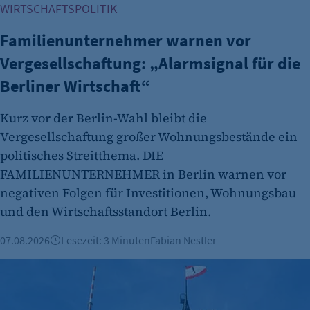
WIRTSCHAFTSPOLITIK
Zweck:
Dieser Cookie speichert die ausgewählten
Familienunternehmer warnen vor
Einverständnis-Optionen des Benutzers
Vergesellschaftung: „Alarmsignal für die
Cookie Laufzeit:
Berliner Wirtschaft“
1 Jahr
Kurz vor der Berlin-Wahl bleibt die
Vergesellschaftung großer Wohnungsbestände ein
politisches Streitthema. DIE
FAMILIENUNTERNEHMER in Berlin warnen vor
negativen Folgen für Investitionen, Wohnungsbau
und den Wirtschaftsstandort Berlin.
etracker Analytics
07.08.2026
Lesezeit: 3 Minuten
Fabian Nestler
Name:
Verwaltungsreform: Zuständigkeitskatalog online
et_oi_v2
Anbieter: