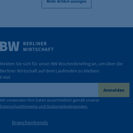
Mehr Artikel anzeigen
Weitere Infos
Wirtschaft.
IHK Berlin. Offizieller Unterstützer der Berliner
Melden Sie sich für unser BW Wochenbriefing an, um über die
Berliner Wirtschaft auf dem Laufenden zu bleiben.
tatsächlich unterstützt.
E-Mail
konkret bedeutet – und wie die IHK Berlin Unternehmen
Durch ihre Perspektiven wird deutlich, was der Claim
Anmelden
der Berliner Wirtschaft.
Wir verwenden Ihre Daten ausschließlich gemäß unserer
Datenschutzhinweise und Nutzungsbedingungen.
Die Unternehmer stehen stellvertretend für die Vielfalt
mit Haltung.
Branchentrends
Jetzt löst die Kammer diese Frage auf – klar, sichtbar und