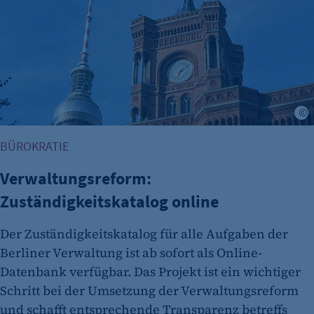
etracker GmbH
Zweck:
Cookie Erkennung
Cookie Laufzeit:
2 Jahre
etracker Analytics
BÜROKRATIE
Name:
et_allow_cookies
Verwaltungsreform:
Anbieter:
Zuständigkeitskatalog online
etracker GmbH
Der Zuständigkeitskatalog für alle Aufgaben der
Zweck:
Berliner Verwaltung ist ab sofort als Online-
Es erlaubt eTracker Cookies zu setzen.
Datenbank verfügbar. Das Projekt ist ein wichtiger
Cookie Laufzeit:
Schritt bei der Umsetzung der Verwaltungsreform
480 Tage
und schafft entsprechende Transparenz betreffs