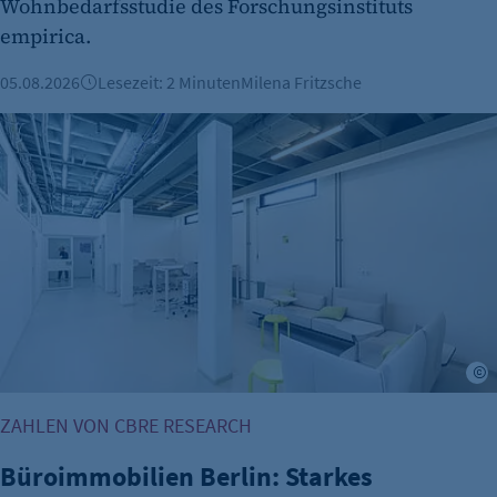
Wohnbedarfsstudie des Forschungsinstituts
empirica.
05.08.2026
Lesezeit: 2 Minuten
Milena Fritzsche
Büroimmobilien Berlin: Starkes Wachstum im ersten Halbj
©
ZAHLEN VON CBRE RESEARCH
Büroimmobilien Berlin: Starkes