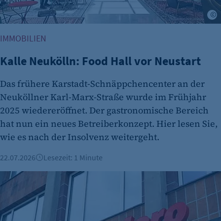
1 Jahr
M
IMMOBILIEN
Kalle Neukölln: Food Hall vor Neustart
Das frühere Karstadt-Schnäppchencenter an der
Neuköllner Karl-Marx-Straße wurde im Frühjahr
etracker Analytics
2025 wiedereröffnet. Der gastronomische Bereich
hat nun ein neues Betreiberkonzept. Hier lesen Sie,
Name:
et_oi_v2
wie es nach der Insolvenz weitergeht.
Anbieter:
22.07.2026
Lesezeit: 1 Minute
etracker GmbH
Uber übernimmt Delivery Hero für rund 13 Milliarden Euro
Zweck:
Cookie Erkennung
Cookie Laufzeit: