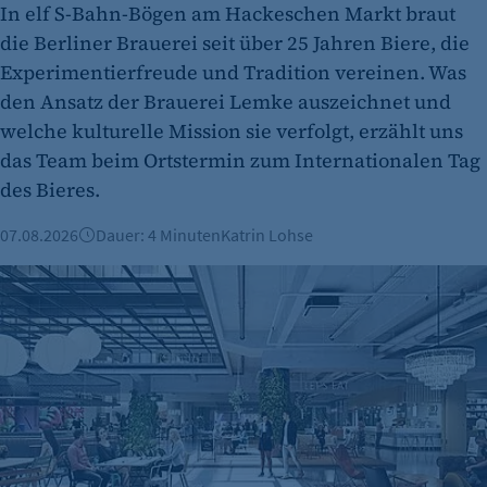
In elf S-Bahn-Bögen am Hackeschen Markt braut
CMS TYPO3
die Berliner Brauerei seit über 25 Jahren Biere, die
Zweck:
Experimentierfreude und Tradition vereinen. Was
Session-Cookie für die Verwaltung von
den Ansatz der Brauerei Lemke auszeichnet und
Benutzer-Sessions (z. B. bei Login, Umfrage
welche kulturelle Mission sie verfolgt, erzählt uns
oder Formularen). Wird auch bei Caching zur
das Team beim Ortstermin zum Internationalen Tag
Identifizierung verwendet.
des Bieres.
Cookie Laufzeit:
Session
07.08.2026
Dauer: 4 Minuten
Katrin Lohse
Cookie Consent
Kalle Neukölln: Food Hall vor Neustart
Name:
cookie_consent
Zweck:
Dieser Cookie speichert die ausgewählten
Einverständnis-Optionen des Benutzers
Cookie Laufzeit: