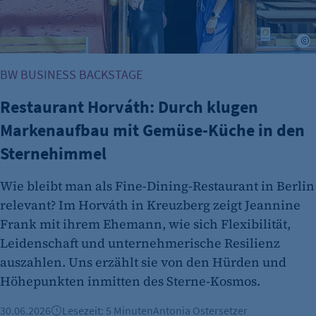
r
BW BUSINESS BACKSTAGE
Restaurant Horváth: Durch klugen
Markenaufbau mit Gemüse-Küche in den
Sternehimmel
Wie bleibt man als Fine-Dining-Restaurant in Berlin
relevant? Im Horváth in Kreuzberg zeigt Jeannine
Frank mit ihrem Ehemann, wie sich Flexibilität,
Leidenschaft und unternehmerische Resilienz
auszahlen. Uns erzählt sie von den Hürden und
Höhepunkten inmitten des Sterne-Kosmos.
30.06.2026
Lesezeit: 5 Minuten
Antonia Ostersetzer