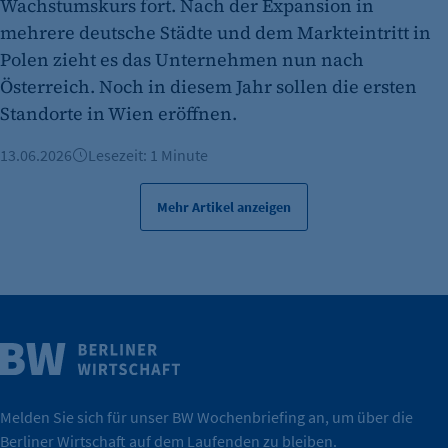
Wachstumskurs fort. Nach der Expansion in
mehrere deutsche Städte und dem Markteintritt in
Polen zieht es das Unternehmen nun nach
Österreich. Noch in diesem Jahr sollen die ersten
Standorte in Wien eröffnen.
13.06.2026
Lesezeit: 1 Minute
Mehr Artikel anzeigen
Weitere Infos
Wirtschaft.
IHK Berlin. Offizieller Unterstützer der Berliner
Melden Sie sich für unser BW Wochenbriefing an, um über die
Berliner Wirtschaft auf dem Laufenden zu bleiben.
tatsächlich unterstützt.