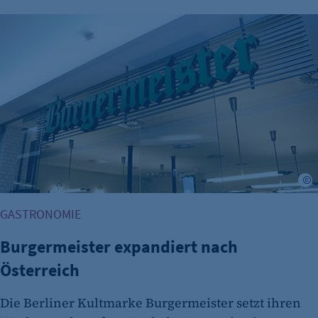
Burgermeister expandiert nach Österreich
©
GASTRONOMIE
Burgermeister expandiert nach
Österreich
Die Berliner Kultmarke Burgermeister setzt ihren