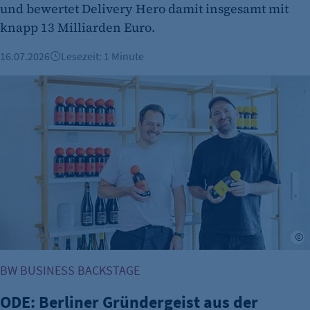
und bewertet Delivery Hero damit insgesamt mit
etracker GmbH
knapp 13 Milliarden Euro.
Zweck:
Erkennung, ob bei dem Besucher die
16.07.2026
Lesezeit: 1 Minute
Scrolltiefe gemessen wird.
ODE: Berliner Gründergeist aus der Flasche
Cookie Laufzeit:
24 Std.
J
BW BUSINESS BACKSTAGE
ODE: Berliner Gründergeist aus der