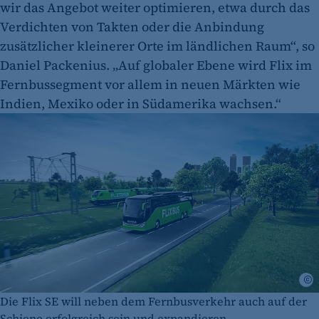
wir das Angebot weiter optimieren, etwa durch das
Verdichten von Takten oder die Anbindung
zusätzlicher kleinerer Orte im ländlichen Raum“, so
Daniel Packenius. „Auf globaler Ebene wird Flix im
Fernbussegment vor allem in neuen Märkten wie
Indien, Mexiko oder in Südamerika wachsen.“
©
Die Flix SE will neben dem Fernbusverkehr auch auf der
Schiene erfolgreich sein und expandieren.