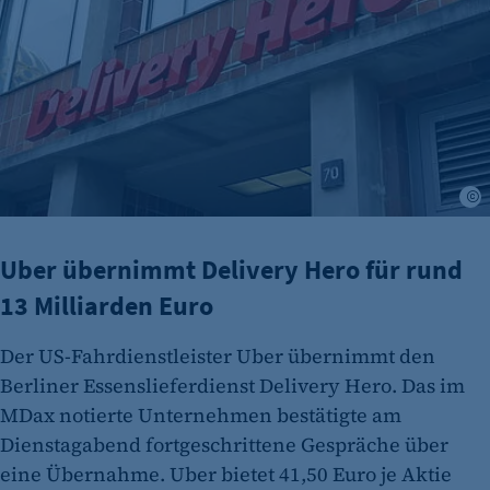
2 Jahre
etracker Analytics
Name:
et_allow_cookies
Anbieter:
etracker GmbH
A
Zweck:
Es erlaubt eTracker Cookies zu setzen.
Uber übernimmt Delivery Hero für rund
Cookie Laufzeit:
13 Milliarden Euro
480 Tage
Der US-Fahrdienstleister Uber übernimmt den
etracker Analytics
Berliner Essenslieferdienst Delivery Hero. Das im
Name:
MDax notierte Unternehmen bestätigte am
isSdEnabled
Dienstagabend fortgeschrittene Gespräche über
eine Übernahme. Uber bietet 41,50 Euro je Aktie
Anbieter: