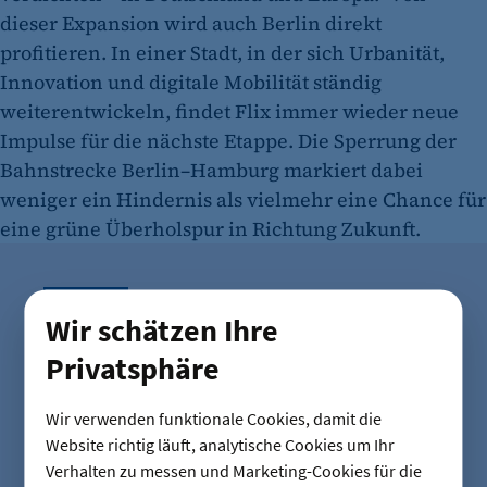
dieser Expansion wird auch Berlin direkt
profitieren. In einer Stadt, in der sich Urbanität,
Innovation und digitale Mobilität ständig
weiterentwickeln, findet Flix immer wieder neue
Impulse für die nächste Etappe. Die Sperrung der
Bahnstrecke Berlin–Hamburg markiert dabei
weniger ein Hindernis als vielmehr eine Chance für
eine grüne Überholspur in Richtung Zukunft.
KUNDEN
Wir schätzen Ihre
90
Privatsphäre
Wir verwenden funktionale Cookies, damit die
Website richtig läuft, analytische Cookies um Ihr
Millionen Fahrgäste
Verhalten zu messen und Marketing-Cookies für die