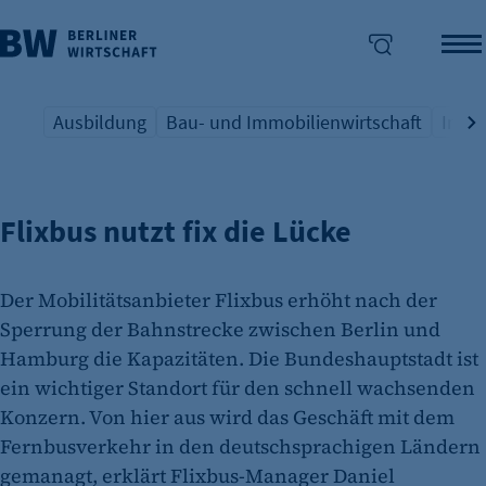
Ausbildung
Bau- und Immobilienwirtschaft
Indus
MOBILITÄT
Übersicht Schlagwort
Übersicht Schlagwort
Übers
enü überspringen
Flixbus nutzt fix die Lücke
Der Mobilitätsanbieter Flixbus erhöht nach der
Sperrung der Bahnstrecke zwischen Berlin und
Hamburg die Kapazitäten. Die Bundeshauptstadt ist
ein wichtiger Standort für den schnell wachsenden
Konzern. Von hier aus wird das Geschäft mit dem
Fernbusverkehr in den deutschsprachigen Ländern
gemanagt, erklärt Flixbus-Manager Daniel