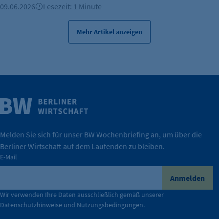
09.06.2026
Lesezeit: 1 Minute
Mehr Artikel anzeigen
Weitere Infos
Wirtschaft.
IHK Berlin. Offizieller Unterstützer der Berliner
Melden Sie sich für unser BW Wochenbriefing an, um über die
Berliner Wirtschaft auf dem Laufenden zu bleiben.
tatsächlich unterstützt.
E-Mail
konkret bedeutet – und wie die IHK Berlin Unternehmen
Durch ihre Perspektiven wird deutlich, was der Claim
Anmelden
der Berliner Wirtschaft.
Wir verwenden Ihre Daten ausschließlich gemäß unserer
Datenschutzhinweise und Nutzungsbedingungen.
Die Unternehmer stehen stellvertretend für die Vielfalt