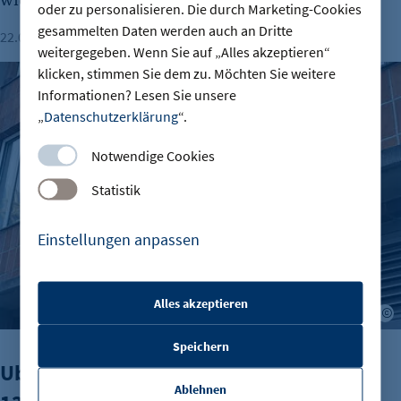
oder zu personalisieren. Die durch Marketing-Cookies
gesammelten Daten werden auch an Dritte
22.07.2026
Lesezeit: 1 Minute
weitergegeben. Wenn Sie auf „Alles akzeptieren“
Uber übernimmt Delivery Hero für rund 13 Milliarden Euro
klicken, stimmen Sie dem zu. Möchten Sie weitere
Informationen? Lesen Sie unsere
„
Datenschutzerklärung
“.
Notwendige Cookies
Statistik
Einstellungen anpassen
Alles akzeptieren
A
etracker Sitzungs-Cookie
Speichern
Name:
Uber übernimmt Delivery Hero für rund
et_oi_v2
Ablehnen