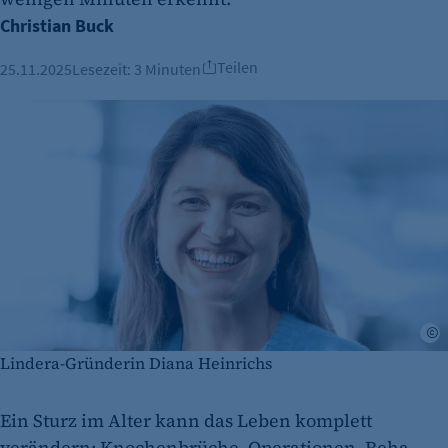
Christian Buck
Teilen
25.11.2025
Lesezeit:
3 Minuten
P
Lindera-Gründerin Diana Heinrichs
Ein Sturz im Alter kann das Leben komplett
verändern: Knochenbrüche, Operationen, Reha –