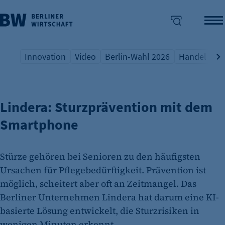
Innovation
Video
Berlin-Wahl 2026
Handel
Qu
FOKUS DIGITAL HEALTH
Übersicht Schlagwort
Übersicht Schlagwort
Übersicht Schlagwort
Übersicht S
Üb
enü überspringen
Lindera: Sturzprävention mit dem
Smartphone
Stürze gehören bei Senioren zu den häufigsten
Ursachen für Pflegebedürftigkeit. Prävention ist
möglich, scheitert aber oft an Zeitmangel. Das
Berliner Unternehmen Lindera hat darum eine KI-
basierte Lösung entwickelt, die Sturzrisiken in
wenigen Minuten erkennt.