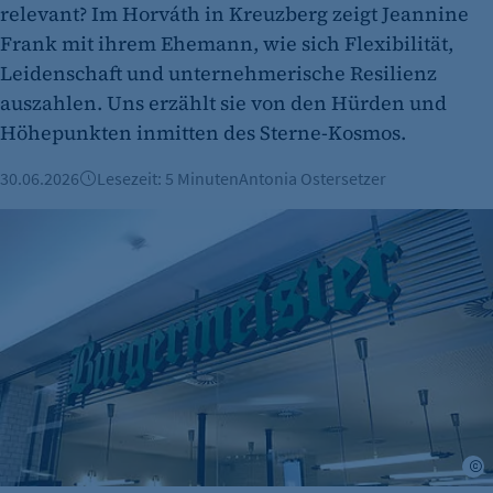
relevant? Im Horváth in Kreuzberg zeigt Jeannine
Name:
Frank mit ihrem Ehemann, wie sich Flexibilität,
et_allow_cookies
Leidenschaft und unternehmerische Resilienz
Anbieter:
auszahlen. Uns erzählt sie von den Hürden und
etracker GmbH
Höhepunkten inmitten des Sterne-Kosmos.
Zweck:
30.06.2026
Lesezeit: 5 Minuten
Antonia Ostersetzer
Es erlaubt eTracker Cookies zu setzen.
Burgermeister expandiert nach Österreich
Cookie Laufzeit:
480 Tage
etracker Analytics
Name:
isSdEnabled
Anbieter:
etracker GmbH
©
Zweck: