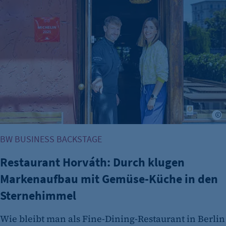
Restaurant Horváth: Durch klugen Markenaufbau mit Gem
etracker Analytics
Name:
et_oi_v2
r
Anbieter:
etracker GmbH
BW BUSINESS BACKSTAGE
Zweck:
Restaurant Horváth: Durch klugen
Cookie Erkennung
Markenaufbau mit Gemüse-Küche in den
Cookie Laufzeit:
Sternehimmel
2 Jahre
etracker Analytics
Wie bleibt man als Fine-Dining-Restaurant in Berlin