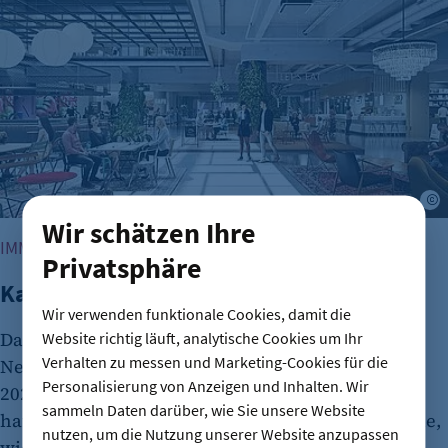
M
Wir schätzen Ihre
IMMOBILIEN
Privatsphäre
Kalle Neukölln: Food Hall vor Neustart
Wir verwenden funktionale Cookies, damit die
Das frühere Karstadt-Schnäppchencenter an der
Website richtig läuft, analytische Cookies um Ihr
Verhalten zu messen und Marketing-Cookies für die
Neuköllner Karl-Marx-Straße wurde im Frühjahr
Personalisierung von Anzeigen und Inhalten. Wir
2025 wiedereröffnet. Der gastronomische Bereich
sammeln Daten darüber, wie Sie unsere Website
hat nun ein neues Betreiberkonzept. Hier lesen Sie,
nutzen, um die Nutzung unserer Website anzupassen
wie es nach der Insolvenz weitergeht.