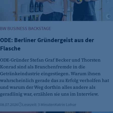
Session-Cookie für die Verwaltung von
Benutzer-Sessions (z. B. bei Login, Umfrage
oder Formularen). Wird auch bei Caching zur
J
Identifizierung verwendet.
BW BUSINESS BACKSTAGE
Cookie Laufzeit:
Session
ODE: Berliner Gründergeist aus der
Cookie Consent
Flasche
Name:
ODE-Gründer Stefan Graf Becker und Thorsten
cookie_consent
Konrad sind als Branchenfremde in die
Zweck:
Getränkeindustrie eingestiegen. Warum ihnen
Dieser Cookie speichert die ausgewählten
wahrscheinlich gerade das zu Erfolg verholfen hat
Einverständnis-Optionen des Benutzers
und warum der Weg dorthin alles andere als
Cookie Laufzeit:
geradlinig war, erzählen sie uns im Interview.
1 Jahr
08.07.2026
Lesezeit: 3 Minuten
Katrin Lohse