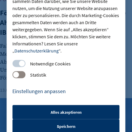
sammeln Daten darüber, wie Sie unsere Website
nutzen, um die Nutzung unserer Website anzupassen
Fördermittel als Wachstumstreiber: Wie
oder zu personalisieren. Die durch Marketing-Cookies
Ahlberg Metalltechnik in Berlin mit der
gesammelten Daten werden auch an Dritte
weitergegeben. Wenn Sie auf „Alles akzeptieren“
IBB investiert und expandiert
klicken, stimmen Sie dem zu. Möchten Sie weitere
Informationen? Lesen Sie unsere
Fabian Ahlberg, Geschäftsführer der Ahlberg
„
Datenschutzerklärung
“.
Metalltechnik GmbH, und Raphael Kube,
Abteilungsleiter bei der IBB, erklären, wie
Notwendige Cookies
Unternehmen am besten zu öffentlichen
Statistik
Förderungen kommen.
13.07.2026
Lesezeit: 4 Minuten
Michael Gneuss
Einstellungen anpassen
Vergesellschaftung von Wohnungen: Berliner Banken warnen
Alles akzeptieren
etracker Sitzungs-Cookie
Speichern
Name: