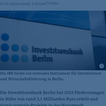
Teilen
20.04.2026
Lesezeit:
1 Minute
A
Die IBB bleibt ein zentrales Instrument für Investitionen
und Wirtschaftsförderung in Berlin.
Die Investitionsbank Berlin hat 2025 Förderzusagen
in Höhe von rund 3,1 Milliarden Euro erteilt und
damit zentrale Projekte in der Hauptstadt