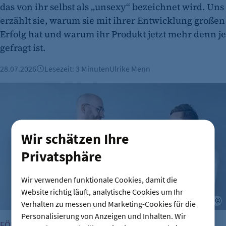
das von ihr selbst als „unsexy“ bezeichnet wird. Uns
erzählt sie, warum sie mit ihrer Entwicklung großen
Erfolg hat und warum ihr Produkt jetzt mehr denn je
gefragt ist.
28.07.2026
Lesezeit: 3 Minuten
Ulrike Menn
Fördermittel als Wachstumstreiber: Wie Ahlberg Metalltechni
Wir schätzen Ihre
Privatsphäre
Wir verwenden funktionale Cookies, damit die
Website richtig läuft, analytische Cookies um Ihr
B
Verhalten zu messen und Marketing-Cookies für die
Personalisierung von Anzeigen und Inhalten. Wir
FÖRDERUNG