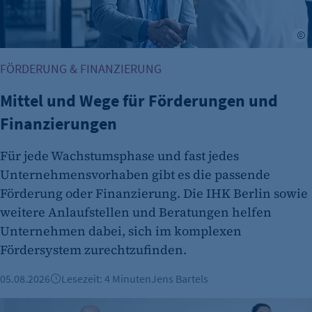
A
FÖRDERUNG & FINANZIERUNG
Mittel und Wege für Förderungen und
Finanzierungen
Für jede Wachstumsphase und fast jedes
Unternehmensvorhaben gibt es die passende
Förderung oder Finanzierung. Die IHK Berlin sowie
weitere Anlaufstellen und Beratungen helfen
Unternehmen dabei, sich im komplexen
Fördersystem zurechtzufinden.
05.08.2026
Lesezeit: 4 Minuten
Jens Bartels
Vorgestellt: Nadine Rauß, VD2 Gmbh