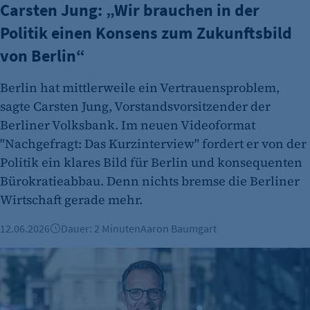
Carsten Jung: „Wir brauchen in der
Politik einen Konsens zum Zukunftsbild
von Berlin“
Berlin hat mittlerweile ein Vertrauensproblem,
sagte Carsten Jung, Vorstandsvorsitzender der
Berliner Volksbank. Im neuen Videoformat
etracker Analytics
"Nachgefragt: Das Kurzinterview" fordert er von der
Name:
Politik ein klares Bild für Berlin und konsequenten
et_oi_v2
Bürokratieabbau. Denn nichts bremse die Berliner
Anbieter:
Wirtschaft gerade mehr.
etracker GmbH
12.06.2026
Dauer: 2 Minuten
Aaron Baumgart
Zweck:
Cookie Erkennung
Tradition trifft Hauptstadt: Bankhaus Metzler stärkt Präsenz
Cookie Laufzeit:
2 Jahre