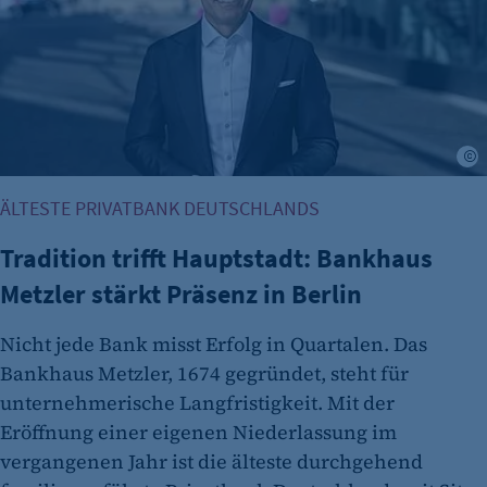
etracker Analytics
Name:
et_allow_cookies
Anbieter:
B
etracker GmbH
Zweck:
ÄLTESTE PRIVATBANK DEUTSCHLANDS
Es erlaubt eTracker Cookies zu setzen.
Tradition trifft Hauptstadt: Bankhaus
Cookie Laufzeit:
Metzler stärkt Präsenz in Berlin
480 Tage
etracker Analytics
Nicht jede Bank misst Erfolg in Quartalen. Das
Bankhaus Metzler, 1674 gegründet, steht für
Name:
unternehmerische Langfristigkeit. Mit der
isSdEnabled
Eröffnung einer eigenen Niederlassung im
Anbieter:
vergangenen Jahr ist die älteste durchgehend
etracker GmbH