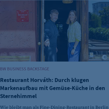
Restaurant Horváth: Durch klugen Markenaufbau mit Gem
r
BW BUSINESS BACKSTAGE
Restaurant Horváth: Durch klugen
Markenaufbau mit Gemüse-Küche in den
Sternehimmel
Wie bleibt man als Fine-Dining-Restaurant in Berlin