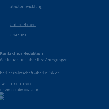
Kampagne der IHK Berlin in die nächste Stufe. Mit
„WTF is
Stadtentwicklung
Nach einer aufmerksamkeitsstarken Teaserphase geht die
IHK Berlin. Offizieller Unterstützer der Berliner Wirtschaft.
Unternehmen
Über uns
Kontakt zur Redaktion
Wir freuen uns über Ihre Anregungen
berliner.wirtschaft@berlin.ihk.de
+49 30 31510 901
Ein Angebot der IHK Berlin