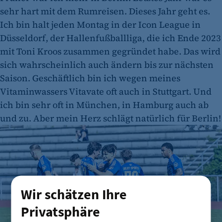
sehr hart mit dem Rumreisen. Dieses Jahr geht es.
Ich bin halt jeden Montag in der Icon League in
Düsseldorf, der Hallenfußballliga, die ich Ende 2023
mit Toni Kroos zusammen gegründet habe. Das wird
sich wahrscheinlich auch ändern bis zur nächsten
Saison. Geschäftlich bin ich wegen meines
Vitaminwassers Vitavate oft auch in Stuttgart. Und
ich bin sehr oft in München, in Hamburg auch ab
und zu. Aber mein Herz schlägt natürlich für Berlin!
Reportage
Wir schätzen Ihre
Privatsphäre