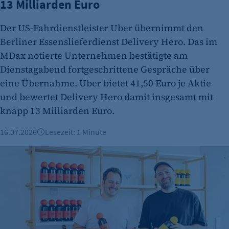
13 Milliarden Euro
Name:
isSdEnabled
Der US-Fahrdienstleister Uber übernimmt den
Anbieter:
Berliner Essenslieferdienst Delivery Hero. Das im
etracker GmbH
MDax notierte Unternehmen bestätigte am
Dienstagabend fortgeschrittene Gespräche über
Zweck:
eine Übernahme. Uber bietet 41,50 Euro je Aktie
Erkennung, ob bei dem Besucher die
Scrolltiefe gemessen wird.
und bewertet Delivery Hero damit insgesamt mit
knapp 13 Milliarden Euro.
Cookie Laufzeit:
24 Std.
16.07.2026
Lesezeit: 1 Minute
ODE: Berliner Gründergeist aus der Flasche