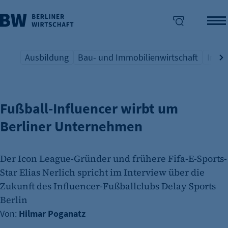
Ausbildung
Bau- und Immobilienwirtschaft
Indus
WERBUNG UND SPONSORING
Übersicht Schlagwort
Übersicht Schlagwort
Übers
enü überspringen
Fußball-Influencer wirbt um
Berliner Unternehmen
Der Icon League-Gründer und frühere Fifa-E-Sports-
Star Elias Nerlich spricht im Interview über die
Zukunft des Influencer-Fußballclubs Delay Sports
Berlin
Von:
Hilmar Poganatz