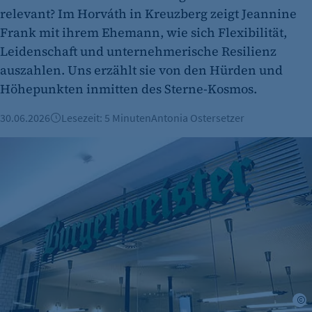
relevant? Im Horváth in Kreuzberg zeigt Jeannine
Frank mit ihrem Ehemann, wie sich Flexibilität,
Leidenschaft und unternehmerische Resilienz
auszahlen. Uns erzählt sie von den Hürden und
Höhepunkten inmitten des Sterne-Kosmos.
30.06.2026
Lesezeit: 5 Minuten
Antonia Ostersetzer
Burgermeister expandiert nach Österreich
©