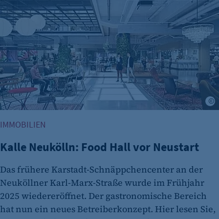
Dieser Cookie speichert die ausgewählten
Einverständnis-Optionen des Benutzers
Cookie Laufzeit:
1 Jahr
M
IMMOBILIEN
Kalle Neukölln: Food Hall vor Neustart
etracker Analytics
Name:
Das frühere Karstadt-Schnäppchencenter an der
et_oi_v2
Neuköllner Karl-Marx-Straße wurde im Frühjahr
2025 wiedereröffnet. Der gastronomische Bereich
Anbieter:
etracker GmbH
hat nun ein neues Betreiberkonzept. Hier lesen Sie,