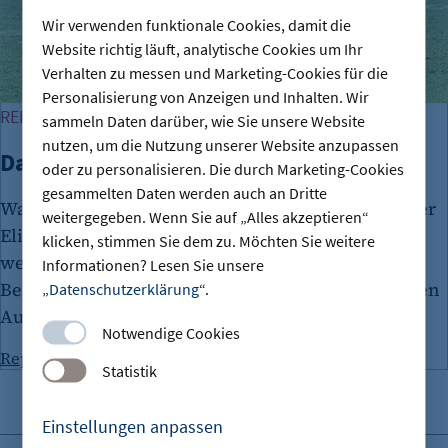
Wir verwenden funktionale Cookies, damit die
Website richtig läuft, analytische Cookies um Ihr
Verhalten zu messen und Marketing-Cookies für die
Personalisierung von Anzeigen und Inhalten. Wir
REPORTAGE
sammeln Daten darüber, wie Sie unsere Website
nutzen, um die Nutzung unserer Website anzupassen
Das Phänomen Elias Nerlich
oder zu personalisieren. Die durch Marketing-Cookies
gesammelten Daten werden auch an Dritte
Was hat den Berliner Unternehmer und Influencer
weitergegeben. Wenn Sie auf „Alles akzeptieren“
Elias Nerlich so groß gemacht, und wie geht es
klicken, stimmen Sie dem zu. Möchten Sie weitere
weiter mit seinem Fußballverein Delay Sports?
Informationen? Lesen Sie unsere
Berliner Wirtschaft Online war dabei, als Delay den
„
Datenschutzerklärung
“.
Aufstieg perfekt gemacht hat.
Notwendige Cookies
Reportage
Statistik
Einstellungen anpassen