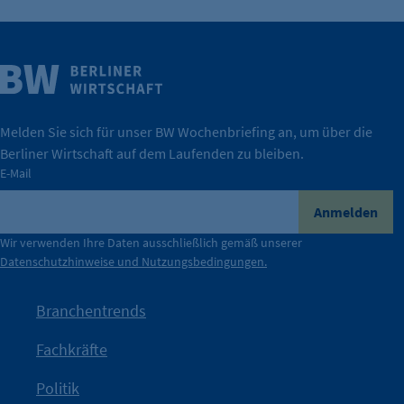
Weitere Infos
Wirtschaft.
IHK Berlin. Offizieller Unterstützer der Berliner
Melden Sie sich für unser BW Wochenbriefing an, um über die
Berliner Wirtschaft auf dem Laufenden zu bleiben.
tatsächlich unterstützt.
E-Mail
konkret bedeutet – und wie die IHK Berlin Unternehmen
Durch ihre Perspektiven wird deutlich, was der Claim
Anmelden
der Berliner Wirtschaft.
Wir verwenden Ihre Daten ausschließlich gemäß unserer
Datenschutzhinweise und Nutzungsbedingungen.
Die Unternehmer stehen stellvertretend für die Vielfalt
mit Haltung.
Branchentrends
Jetzt löst die Kammer diese Frage auf – klar, sichtbar und
Fachkräfte
angestoßen.
Politik
IHK?“
wurde bewusst Neugier geweckt und Gespräche