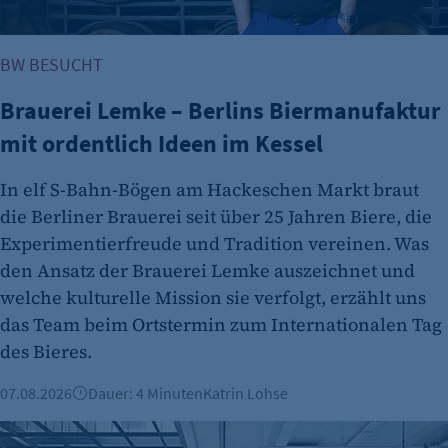
Name:
fe_typo_user
BW BESUCHT
Anbieter:
CMS TYPO3
Brauerei Lemke – Berlins Biermanufaktur
mit ordentlich Ideen im Kessel
Zweck:
Session-Cookie für die Verwaltung von
In elf S-Bahn-Bögen am Hackeschen Markt braut
Benutzer-Sessions (z. B. bei Login, Umfrage
die Berliner Brauerei seit über 25 Jahren Biere, die
oder Formularen). Wird auch bei Caching zur
Identifizierung verwendet.
Experimentierfreude und Tradition vereinen. Was
den Ansatz der Brauerei Lemke auszeichnet und
Cookie Laufzeit:
welche kulturelle Mission sie verfolgt, erzählt uns
Session
das Team beim Ortstermin zum Internationalen Tag
Cookie Consent
des Bieres.
Name:
07.08.2026
Dauer: 4 Minuten
Katrin Lohse
cookie_consent
Kalle Neukölln: Food Hall vor Neustart
Zweck: