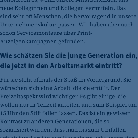
Name:
neue Kolleginnen und Kollegen vermitteln. Das
fe_typo_user
sind sehr oft Menschen, die hervorragend in unsere
Anbieter:
Unternehmenskultur passen. Wir haben aber auch
CMS TYPO3
schon Servicemonteure über Print-
Zweck:
Anzeigenkampagnen gefunden.
Session-Cookie für die Verwaltung von
Wie schätzen Sie die junge Generation ein,
Benutzer-Sessions (z. B. bei Login, Umfrage
oder Formularen). Wird auch bei Caching zur
die jetzt in den Arbeitsmarkt eintritt?
Identifizierung verwendet.
Für sie steht oftmals der Spaß im Vordergrund. Sie
Cookie Laufzeit:
wünschen sich eine Arbeit, die sie erfüllt. Der
Session
Freizeitaspekt wird wichtiger. Es gibt einige, die
Cookie Consent
wollen nur in Teilzeit arbeiten und zum Beispiel um
Name:
15 Uhr den Stift fallen lassen. Das ist ein gewisser
cookie_consent
Kontrast zu anderen Generationen, die so
sozialisiert wurden, dass man bis zum Umfallen
Zweck:
arbeitet und erst in den Feierabend geht, wenn der