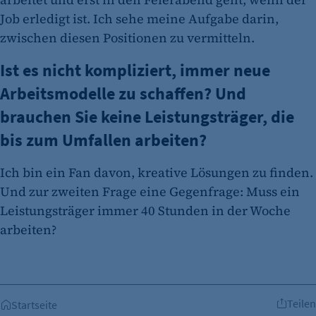
Dieser Cookie speichert die ausgewählten
Job erledigt ist. Ich sehe meine Aufgabe darin,
Einverständnis-Optionen des Benutzers
zwischen diesen Positionen zu vermitteln.
Cookie Laufzeit:
1 Jahr
Ist es nicht kompliziert, immer neue
Arbeitsmodelle zu schaffen? Und
brauchen Sie keine Leistungsträger, die
bis zum Umfallen arbeiten?
Ich bin ein Fan davon, kreative Lösungen zu finden.
Und zur zweiten Frage eine Gegenfrage: Muss ein
etracker Analytics
Leistungsträger immer 40 Stunden in der Woche
arbeiten?
Name:
et_oi_v2
Anbieter:
etracker GmbH
Teilen
Startseite