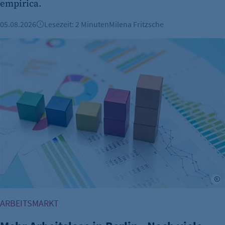
empirica.
05.08.2026
Lesezeit: 2 Minuten
Milena Fritzsche
Mehr Arbeitslose in Berlin - Noch viele offene Ausbildungss
A
ARBEITSMARKT