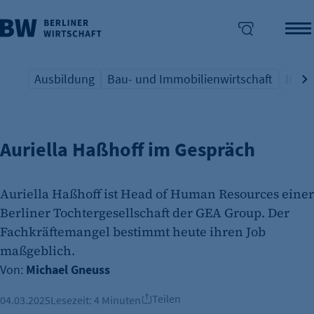
Ausbildung
Bau- und Immobilienwirtschaft
Indus
FACHKRÄFTESICHERUNG
Übersicht Schlagwort
Übersicht Schlagwort
Übers
enü überspringen
Auriella Haßhoff im Gespräch
Auriella Haßhoff ist Head of Human Resources einer
Berliner Tochtergesellschaft der GEA Group. Der
Fachkräftemangel bestimmt heute ihren Job
maßgeblich.
Von:
Michael Gneuss
Teilen
04.03.2025
Lesezeit:
4 Minuten