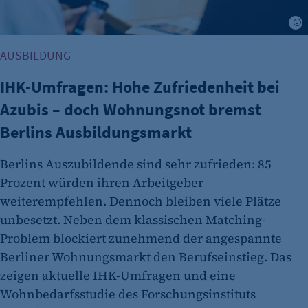
Name:
isSdEnabled
J
Anbieter:
AUSBILDUNG
etracker GmbH
IHK-Umfragen: Hohe Zufriedenheit bei
Zweck:
Erkennung, ob bei dem Besucher die
Azubis – doch Wohnungsnot bremst
Scrolltiefe gemessen wird.
Berlins Ausbildungsmarkt
Cookie Laufzeit:
24 Std.
Berlins Auszubildende sind sehr zufrieden: 85
Prozent würden ihren Arbeitgeber
weiterempfehlen. Dennoch bleiben viele Plätze
unbesetzt. Neben dem klassischen Matching-
Problem blockiert zunehmend der angespannte
Berliner Wohnungsmarkt den Berufseinstieg. Das
zeigen aktuelle IHK-Umfragen und eine
Wohnbedarfsstudie des Forschungsinstituts