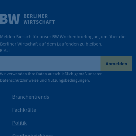
Weitere Infos
Wirtschaft.
IHK Berlin. Offizieller Unterstützer der Berliner
Melden Sie sich für unser BW Wochenbriefing an, um über die
Berliner Wirtschaft auf dem Laufenden zu bleiben.
tatsächlich unterstützt.
E-Mail
konkret bedeutet – und wie die IHK Berlin Unternehmen
Durch ihre Perspektiven wird deutlich, was der Claim
Anmelden
der Berliner Wirtschaft.
Wir verwenden Ihre Daten ausschließlich gemäß unserer
Datenschutzhinweise und Nutzungsbedingungen.
Die Unternehmer stehen stellvertretend für die Vielfalt
mit Haltung.
Branchentrends
Jetzt löst die Kammer diese Frage auf – klar, sichtbar und
Fachkräfte
angestoßen.
Politik
IHK?“
wurde bewusst Neugier geweckt und Gespräche
Kampagne der IHK Berlin in die nächste Stufe. Mit
„WTF is
Stadtentwicklung