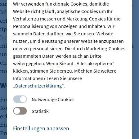
zunächst, wie wir die Ausschreibung formulieren.
Wir verwenden funktionale Cookies, damit die
Website richtig läuft, analytische Cookies um Ihr
Ich muss den Führungskräften immer wieder
Verhalten zu messen und Marketing-Cookies für die
erklären, dass der Anforderungskatalog nicht zu
Personalisierung von Anzeigen und Inhalten. Wir
üppig formuliert werden darf. Sonst bewirbt sich
sammeln Daten darüber, wie Sie unsere Website
keiner. Den Schwerpunkt müssen die Vorteile
nutzen, um die Nutzung unserer Website anzupassen
bilden, die Mitarbeitende mit einer Anstellung bei
oder zu personalisieren. Die durch Marketing-Cookies
uns erhalten. Das, was ich mir als Anforderung in
gesammelten Daten werden auch an Dritte
einer Stellenausschreibung wünsche, sollte nur
weitergegeben. Wenn Sie auf „Alles akzeptieren“
noch drei bis fünf Bulletpoints beinhalten.
klicken, stimmen Sie dem zu. Möchten Sie weitere
Informationen? Lesen Sie unsere
Welche Rolle spielt das Einkommen?
„
Datenschutzerklärung
“.
Früher haben sich die Leute in Scharen in
Notwendige Cookies
Konzernen beworben, weil sie dort Tariflöhne
Statistik
erhalten. Das ist nicht mehr so. Für Bürojobs im
Engineering und in der IT erhalten wir derzeit 50
Einstellungen anpassen
Prozent aller Bewerbungen aus Übersee.