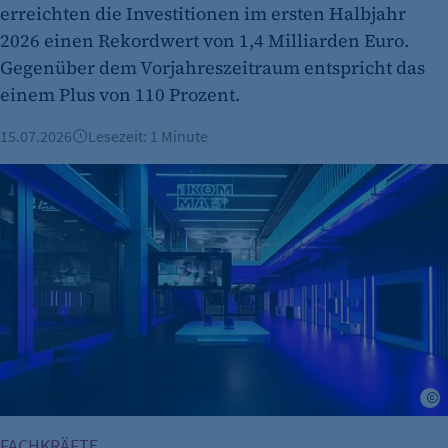
erreichten die Investitionen im ersten Halbjahr
2026 einen Rekordwert von 1,4 Milliarden Euro.
Gegenüber dem Vorjahreszeitraum entspricht das
einem Plus von 110 Prozent.
15.07.2026
Lesezeit: 1 Minute
Globale Wege im Recruiting: Wie das Start-up 1Komma5° Elek
S
FACHKRÄFTE