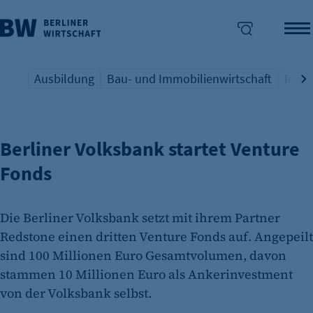
Ausbildung
Bau- und Immobilienwirtschaft
Indus
INVESTMENTFOND
Übersicht Schlagwort
Übersicht Schlagwort
Übers
enü überspringen
Berliner Volksbank startet Venture
Fonds
Die Berliner Volksbank setzt mit ihrem Partner
Redstone einen dritten Venture Fonds auf. Angepeilt
sind 100 Millionen Euro Gesamtvolumen, davon
stammen 10 Millionen Euro als Ankerinvestment
von der Volksbank selbst.