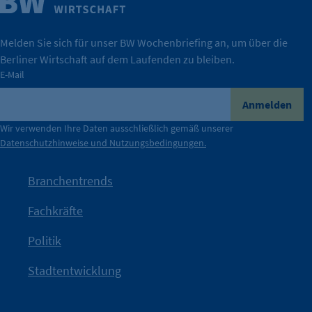
Wirtschaft.
IHK Berlin. Offizieller Unterstützer der Berliner
Melden Sie sich für unser BW Wochenbriefing an, um über die
Berliner Wirtschaft auf dem Laufenden zu bleiben.
tatsächlich unterstützt.
E-Mail
konkret bedeutet – und wie die IHK Berlin Unternehmen
Durch ihre Perspektiven wird deutlich, was der Claim
Anmelden
der Berliner Wirtschaft.
Wir verwenden Ihre Daten ausschließlich gemäß unserer
Datenschutzhinweise und Nutzungsbedingungen.
Die Unternehmer stehen stellvertretend für die Vielfalt
mit Haltung.
Branchentrends
Jetzt löst die Kammer diese Frage auf – klar, sichtbar und
Fachkräfte
angestoßen.
Politik
IHK?“
wurde bewusst Neugier geweckt und Gespräche
Kampagne der IHK Berlin in die nächste Stufe. Mit
„WTF is
Stadtentwicklung
Nach einer aufmerksamkeitsstarken Teaserphase geht die