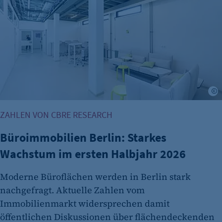
Cookie Laufzeit:
Session
Cookie Consent
Name:
cookie_consent
Zweck:
©
Dieser Cookie speichert die ausgewählten
Einverständnis-Optionen des Benutzers
ZAHLEN VON CBRE RESEARCH
Cookie Laufzeit:
Büroimmobilien Berlin: Starkes
1 Jahr
Wachstum im ersten Halbjahr 2026
Moderne Büroflächen werden in Berlin stark
nachgefragt. Aktuelle Zahlen vom
Immobilienmarkt widersprechen damit
öffentlichen Diskussionen über flächendeckenden