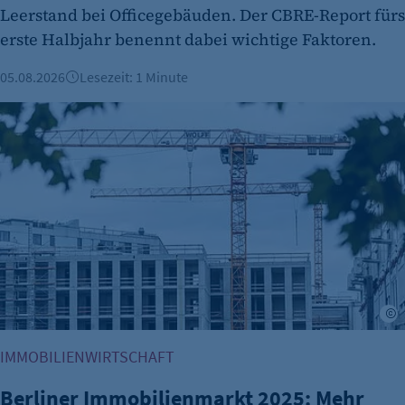
Leerstand bei Officegebäuden. Der CBRE-Report fürs
etracker Analytics
erste Halbjahr benennt dabei wichtige Faktoren.
Name:
05.08.2026
Lesezeit: 1 Minute
et_oi_v2
Berliner Immobilienmarkt 2025: Mehr Verkäufe und stabile 
Anbieter:
etracker GmbH
Zweck:
Cookie Erkennung
Cookie Laufzeit:
2 Jahre
etracker Analytics
A
Name:
et_allow_cookies
IMMOBILIENWIRTSCHAFT
Anbieter:
Berliner Immobilienmarkt 2025: Mehr
etracker GmbH