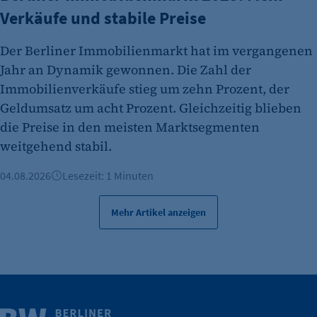
Verkäufe und stabile Preise
Zweck:
Es erlaubt eTracker Cookies zu setzen.
Der Berliner Immobilienmarkt hat im vergangenen
Jahr an Dynamik gewonnen. Die Zahl der
Cookie Laufzeit:
480 Tage
Immobilienverkäufe stieg um zehn Prozent, der
Geldumsatz um acht Prozent. Gleichzeitig blieben
etracker Analytics
die Preise in den meisten Marktsegmenten
Name:
weitgehend stabil.
isSdEnabled
04.08.2026
Lesezeit: 1 Minuten
Anbieter:
etracker GmbH
Mehr Artikel anzeigen
Zweck:
Erkennung, ob bei dem Besucher die
Scrolltiefe gemessen wird.
Cookie Laufzeit:
24 Std.
Weitere Infos