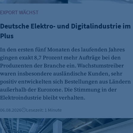
Besuchers, wenn auf der Seite des Kunden das
Tracking Opt-In ausgespielt wird. Wird auch
EXPORT WÄCHST
für ein eventuelles Opt-Out verwendet.
Deutsche Elektro- und Digitalindustrie im
Cookie Laufzeit:
Plus
"no" - 50 Jahre "yes" - 480 Tage
fe_typo_user
In den ersten fünf Monaten des laufenden Jahres
gingen exakt 8,7 Prozent mehr Aufträge bei den
Name:
Produzenten der Branche ein. Wachstumstreiber
fe_typo_user
waren insbesondere ausländische Kunden, sehr
Anbieter:
positiv entwickelten sich Bestellungen aus Ländern
CMS TYPO3
außerhalb der Eurozone. Die Stimmung in der
Zweck:
Elektroindustrie bleibt verhalten.
Session-Cookie für die Verwaltung von
06.08.2026
Lesezeit: 1 Minute
Benutzer-Sessions (z. B. bei Login, Umfrage
oder Formularen). Wird auch bei Caching zur
Büroimmobilien Berlin: Starkes Wachstum im ersten Halbj
Identifizierung verwendet.