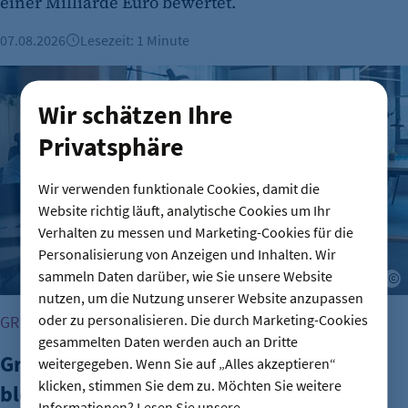
einer Milliarde Euro bewertet.
07.08.2026
Lesezeit: 1 Minute
Gründungszahlen steigen, Bürokratie bleibt größte Hürde
Wir schätzen Ihre
Privatsphäre
Wir verwenden funktionale Cookies, damit die
Website richtig läuft, analytische Cookies um Ihr
Verhalten zu messen und Marketing-Cookies für die
Personalisierung von Anzeigen und Inhalten. Wir
sammeln Daten darüber, wie Sie unsere Website
A
nutzen, um die Nutzung unserer Website anzupassen
oder zu personalisieren. Die durch Marketing-Cookies
GRÜNDUNG
gesammelten Daten werden auch an Dritte
Gründungszahlen steigen, Bürokratie
weitergegeben. Wenn Sie auf „Alles akzeptieren“
klicken, stimmen Sie dem zu. Möchten Sie weitere
bleibt größte Hürde
Informationen? Lesen Sie unsere