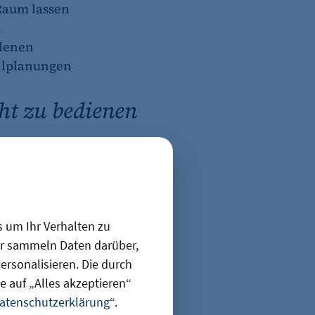
 Raum lassen
m
edenen
ehlplanungen
cht zu bedienen
Börngen.
.“ In einem
s um Ihr Verhalten zu
 deren neu
ir sammeln Daten darüber,
hes
rsonalisieren. Die durch
 auf „Alles akzeptieren“
atenschutzerklärung
“.
on