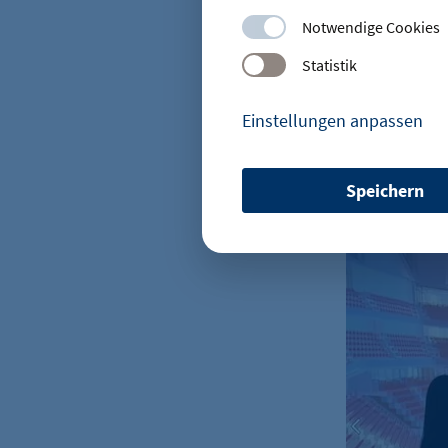
Schulungen 
Notwendige Cookies
simulieren
Statistik
werde immer
um wissensc
Einstellungen anpassen
Huber. Er ar
Kommunikati
Möglichkeit
Speichern
visualisier
etracker Sitzungs-Cookie
ganzheitlic
Name:
Anbieter:
Zweck:
Cookie Laufzeit: