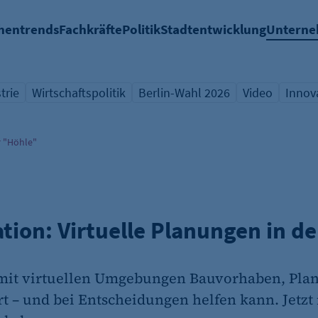
hentrends
Fachkräfte
Politik
Stadtentwicklung
Untern
trie
Wirtschaftspolitik
Berlin-Wahl 2026
Video
Innov
icht Schlagwort
Übersicht Schlagwort
Übersicht Schlagwort
Übersicht Sch
Übers
r "Höhle"
ation: Virtuelle Planungen in d
 mit virtuellen Umgebungen Bauvorhaben, Pla
t – und bei Entscheidungen helfen kann. Jetzt