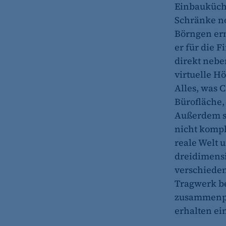
Einbauküche
Schränke no
Börngen erm
er für die 
direkt nebe
virtuelle Hö
Alles, was 
Bürofläche,
Außerdem set
nicht kompl
reale Welt 
dreidimensi
verschieden
Tragwerk ber
zusammenpas
erhalten ein