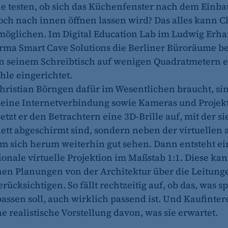
 testen, ob sich das Küchenfenster nach dem Einba
ch nach innen öffnen lassen wird? Das alles kann C
öglichen. Im Digital Education Lab im Ludwig Erha
Firma Smart Cave Solutions die Berliner Büroräume 
n seinem Schreibtisch auf wenigen Quadratmetern 
hle eingerichtet.
Christian Börngen dafür im Wesentlichen braucht, si
 eine Internetverbindung sowie Kameras und Projek
zt er den Betrachtern eine 3D-Brille auf, mit der si
ett abgeschirmt sind, sondern neben der virtuellen 
um sich herum weiterhin gut sehen. Dann entsteht ei
onale virtuelle Projektion im Maßstab 1:1. Diese kan
en Planungen von der Architektur über die Leitung
ücksichtigen. So fällt rechtzeitig auf, ob das, was s
sen soll, auch wirklich passend ist. Und Kaufinter
e realistische Vorstellung davon, was sie erwartet.