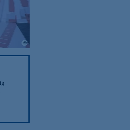
(z. B. bei Login, Umfrage
rung verwendet.
Smart Cave Solutions KG
ig
s-Optionen des Benutzers
t