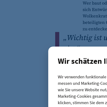
Wer baut od
sich Entwür
Wolkenkrat
beteiligten
zu entdecke
„
Wichtig ist 
ist.“
Christian Börngen
Wir schätzen 
Geschäftsführer Smart C
Die Smart C
„Wichtig ist
Wir verwenden funktionale C
Möbelhaus 
messen und Marketing-Cook
eingerichte
wie Sie unsere Website nut
Vorwissen.
Marketing-Cookies gesamme
klicken, stimmen Sie dem z
Zunehmend 