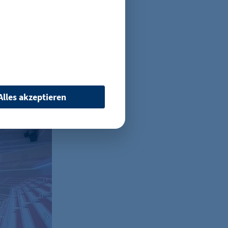
 Cave
menhängen
beitet hat,
t Richard
e beste
 so zu
Alles akzeptieren
rnehmen ein
tsteht.“
 wenn auf der Seite des
ür ein eventuelles Opt-