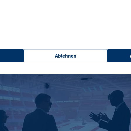
wie Fahr- oder Sicherheitstrainings, die sich in der
 lassen. Auch das Darstellen von komplexen Zusam
 wichtiger. Einer, der schon mit der Smart Cave gear
haftliche Erkenntnisse verständlich darzustellen, is
beitet in Berlin am Fraunhofer-Institut für Offene
onssysteme und sagt, die Smart Cave sei bisher „di
, technische und organisatorische Abwehrstrategien
Ablehnen
en, dass in den Köpfen der Entscheider in den Unte
hes Lösungs- und Strategiebild zur Cybersicherheit en
et_oi_v2
etracker GmbH
Opt-In Cookie speichert die Entscheidung des Besuchers,
Kunden das Tracking Opt-In ausgespielt wird. Wird auch f
Out verwendet.
"no" - 50 Jahre "yes" - 480 Tage