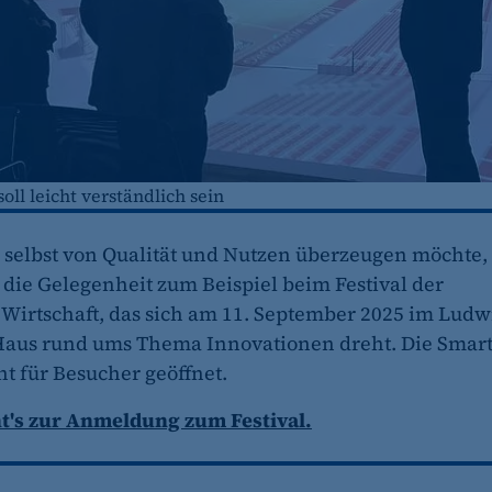
fe_typo_user
CMS TYPO3
Session-Cookie für die Verwaltung von Benutzer-Sessions 
oder Formularen). Wird auch bei Caching zur Identifizie
oll leicht verständlich sein
Session
 selbst von Qualität und Nutzen überzeugen möchte,
 die Gelegenheit zum Beispiel beim Festival der
cookie_consent
 Wirtschaft, das sich am 11. September 2025 im Ludw
Dieser Cookie speichert die ausgewählten Einverständni
Haus rund ums Thema Innovationen dreht. Die Smar
1 Jahr
ht für Besucher geöffnet.
t's zur Anmeldung zum Festival.