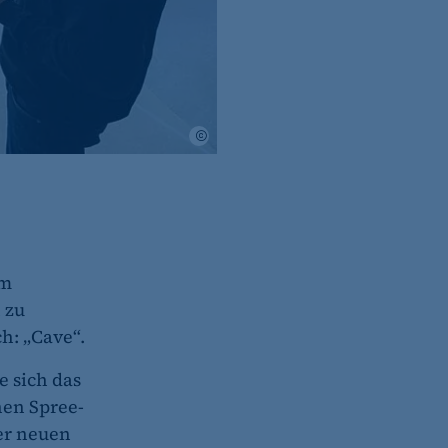
Smart Cave Solutions KG
im
 zu
ch: „Cave“.
 sich das
nen Spree-
er neuen