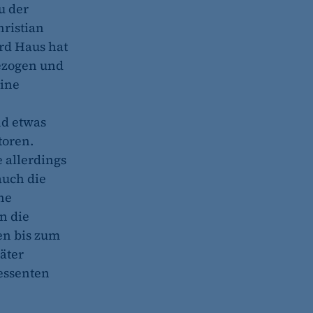
u der
hristian
rd Haus hat
bezogen und
eine
nd etwas
toren.
e allerdings
auch die
ne
n die
en bis zum
päter
essenten