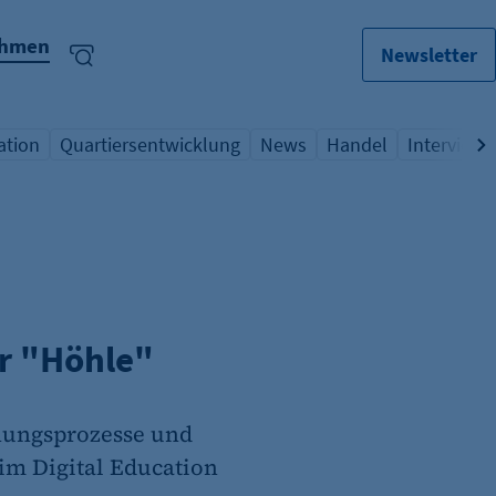
ehmen
Newsletter
ation
Quartiersentwicklung
News
Handel
Interview
lagwort
icht Schlagwort
Übersicht Schlagwort
Übersicht Schlagwort
Übersicht Schlagwo
Übersicht
er "Höhle"
nungsprozesse und
 im Digital Education