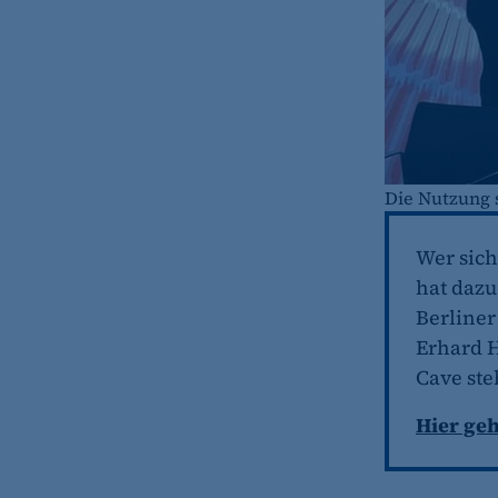
fe_typo_user
Name:
Anbieter:
Zweck:
Die Nutzung s
Cookie Laufzeit:
Cookie Consent
Wer sich
hat dazu
Name:
Berliner
Zweck:
Erhard 
Cookie Laufzeit:
Cave ste
Hier geh