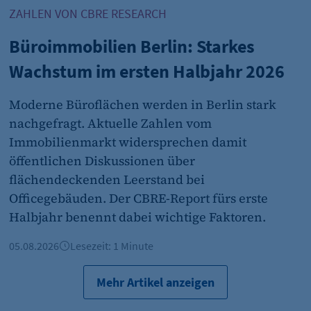
ZAHLEN VON CBRE RESEARCH
Büroimmobilien Berlin: Starkes
et_oi_v2
Wachstum im ersten Halbjahr 2026
etracker GmbH
Moderne Büroflächen werden in Berlin stark
Cookie Erkennung
nachgefragt. Aktuelle Zahlen vom
2 Jahre
Immobilienmarkt widersprechen damit
öffentlichen Diskussionen über
flächendeckenden Leerstand bei
et_allow_cookies
Officegebäuden. Der CBRE-Report fürs erste
etracker GmbH
Halbjahr benennt dabei wichtige Faktoren.
Es erlaubt eTracker Cookies zu setzen.
05.08.2026
Lesezeit: 1 Minute
480 Tage
Mehr Artikel anzeigen