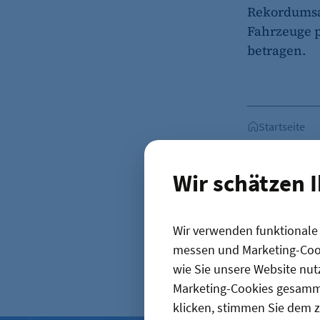
Rekordumsat
Fahrzeuge p
betragen.
Startseite
News
Gas
Wir schätzen 
Wir verwenden funktionale C
messen und Marketing-Cook
wie Sie unsere Website nut
D
Marketing-Cookies gesamme
klicken, stimmen Sie dem z