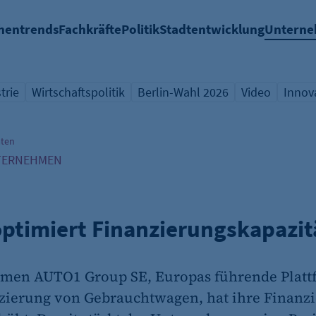
hentrends
Fachkräfte
Politik
Stadtentwicklung
Untern
trie
Wirtschaftspolitik
Berlin-Wahl 2026
Video
Innov
icht Schlagwort
Übersicht Schlagwort
Übersicht Schlagwort
Übersicht Sch
Übers
äten
TERNEHMEN
ptimiert Finanzierungskapazit
men AUTO1 Group SE, Europas führende Plattf
zierung von Gebrauchtwagen, hat ihre Finanzi