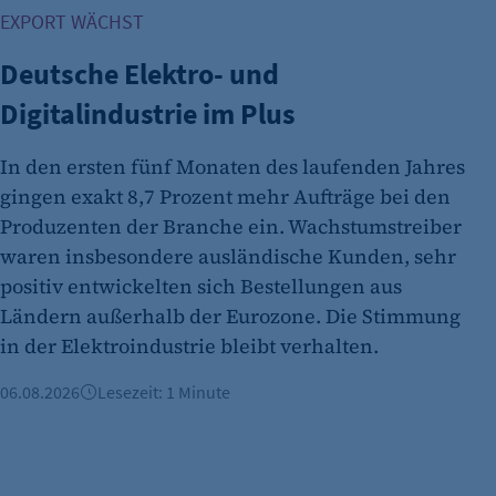
EXPORT WÄCHST
etracker Analytics
Deutsche Elektro- und
Name:
Digitalindustrie im Plus
Anbieter:
In den ersten fünf Monaten des laufenden Jahres
Zweck:
gingen exakt 8,7 Prozent mehr Aufträge bei den
Cookie Laufzeit:
Produzenten der Branche ein. Wachstumstreiber
etracker Analytics
waren insbesondere ausländische Kunden, sehr
positiv entwickelten sich Bestellungen aus
Name:
Ländern außerhalb der Eurozone. Die Stimmung
Anbieter:
in der Elektroindustrie bleibt verhalten.
Zweck:
06.08.2026
Lesezeit: 1 Minute
Cookie Laufzeit:
etracker Analytics