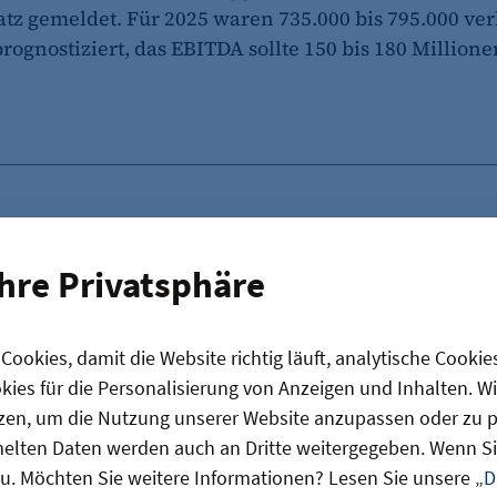
z gemeldet. Für 2025 waren 735.000 bis 795.000 ver
rognostiziert, das EBITDA sollte 150 bis 180 Million
tronomie
Ihre Privatsphäre
ookies, damit die Website richtig läuft, analytische Cookie
ies für die Personalisierung von Anzeigen und Inhalten. W
zen, um die Nutzung unserer Website anzupassen oder zu pe
as könnte Sie auch interessier
lten Daten werden auch an Dritte weitergegeben. Wenn Sie
u. Möchten Sie weitere Informationen? Lesen Sie unsere „
D