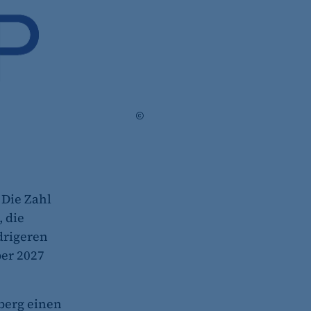
AUTO1 Group
 Die Zahl
, die
drigeren
er 2027
zberg einen