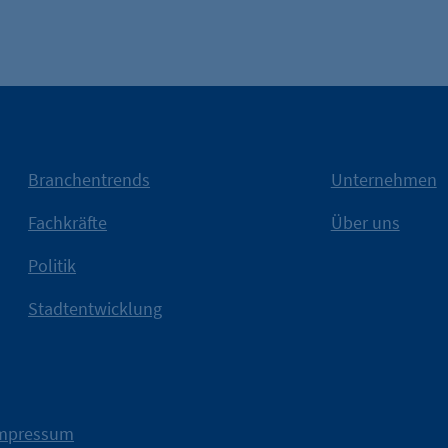
isSdEnabled
etracker GmbH
Erkennung, ob bei dem Besucher die Scrolltiefe gemesse
24 Std.
Branchentrends
Unternehmen
Fachkräfte
Über uns
Politik
Stadtentwicklung
Weitere Infos
Wirtschaft.
IHK Berlin. Offizieller Unter
tatsächlich unterstützt.
mpressum
konkret bedeutet – und wie 