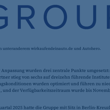
n unteranderem wirkaufendeinauto.de und Autohero.
 Anpassung wurden drei zentrale Punkte umgesetzt:
tner stieg von sechs auf dreizehn führende Institute
gskonditionen wurden optimiert und führen zu nie
, und der Verfügbarkeitszeitraum wurde bis Novemb
uartal 2025 hatte die Gruppe mit Sitz in Berlin-Kreu