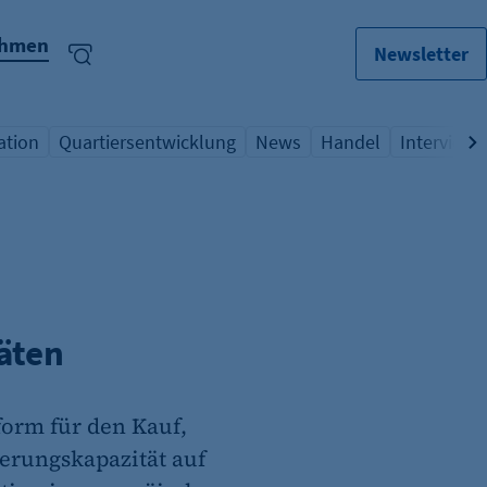
ehmen
Newsletter
ation
Quartiersentwicklung
News
Handel
Interview
lagwort
icht Schlagwort
Übersicht Schlagwort
Übersicht Schlagwort
Übersicht Schlagwo
Übersicht
äten
orm für den Kauf,
erungskapazität auf