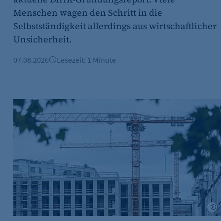
Menschen wagen den Schritt in die
Selbstständigkeit allerdings aus wirtschaftlicher
Unsicherheit.
07.08.2026
Lesezeit: 1 Minute
(z. B. bei Login, Umfrage
rung verwendet.
jahr 2026
Berliner Immobilienmarkt 2025: Mehr Verkäufe und stabi
s-Optionen des Benutzers
min Akhtar
A