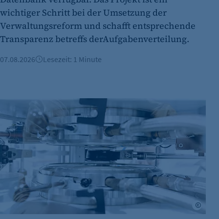
fe_typo_user
wichtiger Schritt bei der Umsetzung der
Name:
Verwaltungsreform und schafft entsprechende
Transparenz betreffs derAufgabenverteilung.
Anbieter:
07.08.2026
Lesezeit: 1 Minute
Zweck:
Cookie Laufzeit:
Deutsche Elektro- und Digitalindustrie im Plus
Cookie Consent
Name:
Zweck:
Cookie Laufzeit:
©Max 