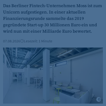
Das Berliner Fintech-Unternehmen Moss ist zum
fe_typo_user
Unicorn aufgestiegen. In einer aktuellen
Finanzierungsrunde sammelte das 2019
CMS TYPO3
gegründete Start-up 30 Millionen Euro ein und
Session-Cookie für die Verwaltung von Benutzer-Sessions 
wird nun mit einer Milliarde Euro bewertet.
oder Formularen). Wird auch bei Caching zur Identifizie
07.08.2026
Lesezeit: 1 Minute
Session
Büroimmobilien Berlin: Starkes Wachstum im ersten Halb
cookie_consent
Dieser Cookie speichert die ausgewählten Einverständni
1 Jahr
Hartmann/Objects Manufacturing
©A