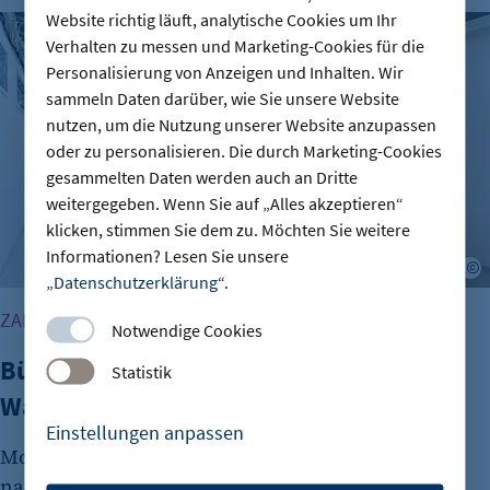
Website richtig läuft, analytische Cookies um Ihr
Büroimmobilien Berlin: Starkes Wachstum im ersten Halbj
Verhalten zu messen und Marketing-Cookies für die
Personalisierung von Anzeigen und Inhalten. Wir
sammeln Daten darüber, wie Sie unsere Website
nutzen, um die Nutzung unserer Website anzupassen
oder zu personalisieren. Die durch Marketing-Cookies
gesammelten Daten werden auch an Dritte
weitergegeben. Wenn Sie auf „Alles akzeptieren“
klicken, stimmen Sie dem zu. Möchten Sie weitere
Informationen? Lesen Sie unsere
©
„
Datenschutzerklärung
“.
ZAHLEN VON CBRE RESEARCH
Notwendige Cookies
Büroimmobilien Berlin: Starkes
Statistik
Wachstum im ersten Halbjahr 2026
Einstellungen anpassen
Moderne Büroflächen werden in Berlin stark
nachgefragt. Aktuelle Zahlen vom