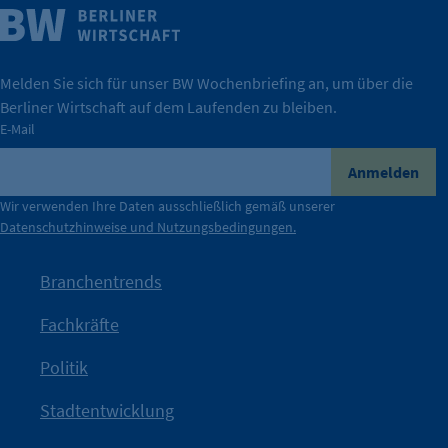
Weitere Infos
Wirtschaft.
IHK Berlin. Offizieller Unterstützer der Berliner
Melden Sie sich für unser BW Wochenbriefing an, um über die
Berliner Wirtschaft auf dem Laufenden zu bleiben.
tatsächlich unterstützt.
E-Mail
konkret bedeutet – und wie die IHK Berlin Unternehmen
Durch ihre Perspektiven wird deutlich, was der Claim
Anmelden
der Berliner Wirtschaft.
Wir verwenden Ihre Daten ausschließlich gemäß unserer
Datenschutzhinweise und Nutzungsbedingungen.
Die Unternehmer stehen stellvertretend für die Vielfalt
mit Haltung.
Branchentrends
Jetzt löst die Kammer diese Frage auf – klar, sichtbar und
Fachkräfte
angestoßen.
Politik
IHK?“
wurde bewusst Neugier geweckt und Gespräche
Kampagne der IHK Berlin in die nächste Stufe. Mit
„WTF is
Stadtentwicklung
Nach einer aufmerksamkeitsstarken Teaserphase geht die