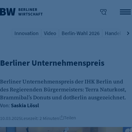
Innovation
Video
Berlin-Wahl 2026
Handel
Qu
PRÄMIERTE UNTERNEHMEN
Übersicht Schlagwort
Übersicht Schlagwort
Übersicht Schlagwort
Übersicht S
Üb
enü überspringen
Berliner Unternehmenspreis
Berliner Unternehmenspreis der IHK Berlin und
des Regierenden Bürgermeisters: Terra Naturkost,
Brammibal’s Donuts und dotBerlin ausgezeichnet.
Von:
Saskia Lössl
Teilen
10.03.2025
Lesezeit:
2 Minuten