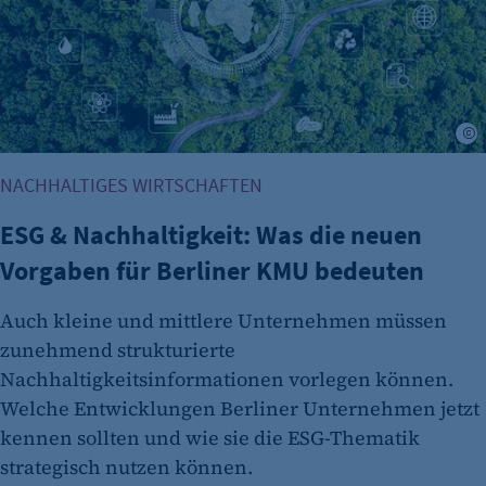
Einverständnis-Optionen des Benutzers
Cookie Laufzeit:
1 Jahr
K
NACHHALTIGES WIRTSCHAFTEN
ESG & Nachhaltigkeit: Was die neuen
Vorgaben für Berliner KMU bedeuten
etracker Analytics
Auch kleine und mittlere Unternehmen müssen
Name:
zunehmend strukturierte
et_oi_v2
Nachhaltigkeitsinformationen vorlegen können.
Anbieter:
Welche Entwicklungen Berliner Unternehmen jetzt
etracker GmbH
kennen sollten und wie sie die ESG-Thematik
strategisch nutzen können.
Zweck: