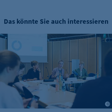
Das könnte Sie auch interessieren
IHK-Umfragen: Hohe Zufriedenheit bei Azubis – doch Woh
J