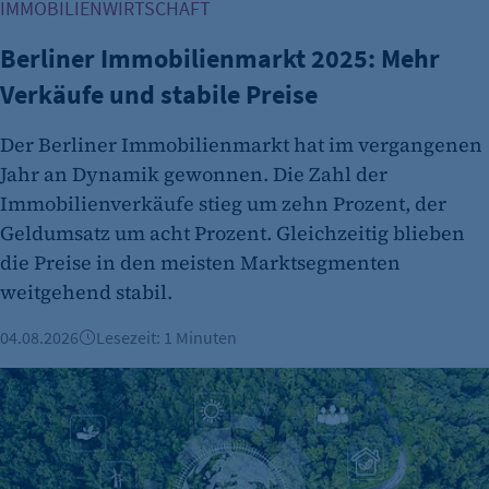
IMMOBILIENWIRTSCHAFT
fe_typo_user
Berliner Immobilienmarkt 2025: Mehr
Anbieter:
CMS TYPO3
Verkäufe und stabile Preise
Zweck:
Der Berliner Immobilienmarkt hat im vergangenen
Session-Cookie für die Verwaltung von
Jahr an Dynamik gewonnen. Die Zahl der
Benutzer-Sessions (z. B. bei Login, Umfrage
oder Formularen). Wird auch bei Caching zur
Immobilienverkäufe stieg um zehn Prozent, der
Identifizierung verwendet.
Geldumsatz um acht Prozent. Gleichzeitig blieben
die Preise in den meisten Marktsegmenten
Cookie Laufzeit:
weitgehend stabil.
Session
Cookie Consent
04.08.2026
Lesezeit: 1 Minuten
Name:
ESG & Nachhaltigkeit: Was die neuen Vorgaben für Berline
cookie_consent
Zweck:
Dieser Cookie speichert die ausgewählten