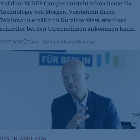
isSdEnabled
Auf dem EUREF Campus entsteht schon heute die
Technologie von Morgen. Vorständin Karin
Anbieter:
Teichmann erzählt im Kurzinterview, wie diese
etracker GmbH
schneller bei den Unternehmen ankommen kann.
Zweck:
Erkennung, ob bei dem Besucher die
29.07.2026
Dauer: 3 Minuten
Aaron Baumgart
Scrolltiefe gemessen wird.
IHK-Präsident im Interview: "Die Empörung ist weiterhin gr
Cookie Laufzeit:
24 Std.
A
BERLIN-WAHL 2026