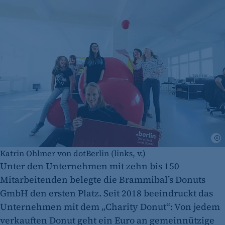
d
Katrin Ohlmer von dotBerlin (links, v.)
Unter den Unternehmen mit zehn bis 150
Mitarbeitenden belegte die Brammibal’s Donuts
GmbH den ersten Platz. Seit 2018 beeindruckt das
Unternehmen mit dem „Charity Donut“: Von jedem
verkauften Donut geht ein Euro an gemeinnützige