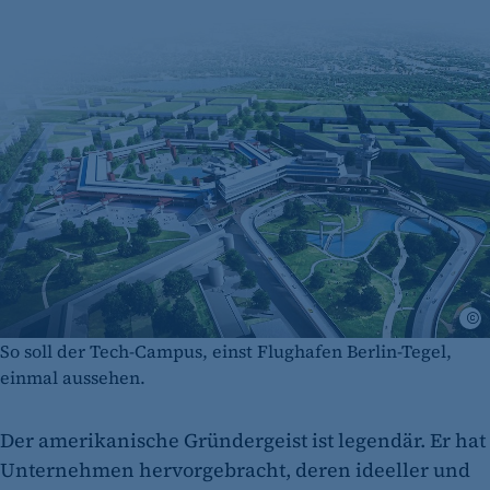
T
So soll der Tech-Campus, einst Flughafen Berlin-Tegel,
einmal aussehen.
Der amerikanische Gründergeist ist legendär. Er hat
Unternehmen hervorgebracht, deren ideeller und