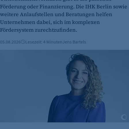
Förderung oder Finanzierung. Die IHK Berlin sowie
Cookie Laufzeit:
weitere Anlaufstellen und Beratungen helfen
480 Tage
Unternehmen dabei, sich im komplexen
etracker Analytics
Fördersystem zurechtzufinden.
Name:
05.08.2026
Lesezeit: 4 Minuten
Jens Bartels
isSdEnabled
Mut zum Tabubruch: Warum Urinale keine Männersache si
Anbieter:
etracker GmbH
Zweck:
Erkennung, ob bei dem Besucher die
Scrolltiefe gemessen wird.
Cookie Laufzeit:
24 Std.
L