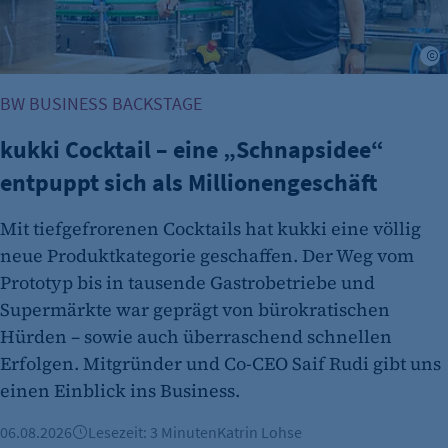
Cookie Consent
Name:
J
cookie_consent
BW BUSINESS BACKSTAGE
Zweck:
Dieser Cookie speichert die ausgewählten
kukki Cocktail – eine „Schnapsidee“
Einverständnis-Optionen des Benutzers
entpuppt sich als Millionengeschäft
Cookie Laufzeit:
1 Jahr
Mit tiefgefrorenen Cocktails hat kukki eine völlig
neue Produktkategorie geschaffen. Der Weg vom
Prototyp bis in tausende Gastrobetriebe und
Supermärkte war geprägt von bürokratischen
Hürden – sowie auch überraschend schnellen
Erfolgen. Mitgründer und Co-CEO Saif Rudi gibt uns
einen Einblick ins Business.
etracker Analytics
06.08.2026
Lesezeit: 3 Minuten
Katrin Lohse