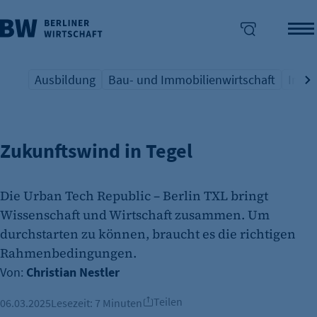
Ausbildung
Bau- und Immobilienwirtschaft
Indus
BRANCHEN VERKEHR
Übersicht Schlagwort
Übersicht Schlagwort
Übers
enü überspringen
Zukunftswind in Tegel
Die Urban Tech Republic – Berlin TXL bringt
Wissenschaft und Wirtschaft zusammen. Um
durchstarten zu können, braucht es die richtigen
Rahmenbedingungen.
Von:
Christian Nestler
Teilen
06.03.2025
Lesezeit:
7 Minuten