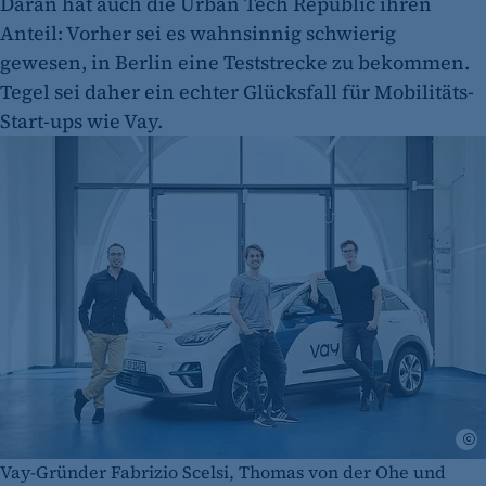
Daran hat auch die Urban Tech Republic ihren
Anteil: Vorher sei es wahnsinnig schwierig
gewesen, in Berlin eine Teststrecke zu bekommen.
Tegel sei daher ein echter Glücksfall für Mobilitäts-
Start-ups wie Vay.
J
Vay-Gründer Fabrizio Scelsi, Thomas von der Ohe und