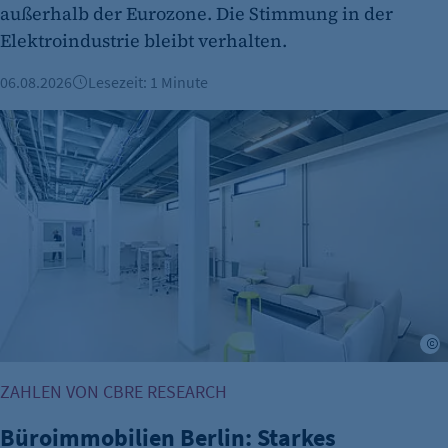
außerhalb der Eurozone. Die Stimmung in der
Zweck:
Elektroindustrie bleibt verhalten.
Dieser Cookie speichert die ausgewählten
Einverständnis-Optionen des Benutzers
06.08.2026
Lesezeit: 1 Minute
Cookie Laufzeit:
Büroimmobilien Berlin: Starkes Wachstum im ersten Halbj
1 Jahr
etracker Analytics
©
Name:
ZAHLEN VON CBRE RESEARCH
et_oi_v2
Büroimmobilien Berlin: Starkes
Anbieter: