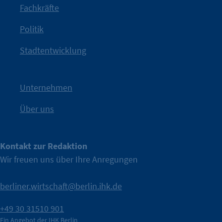
Fachkräfte
angestoßen.
Politik
IHK?“
wurde bewusst Neugier geweckt und Gespräche
Kampagne der IHK Berlin in die nächste Stufe. Mit
„WTF is
Stadtentwicklung
Nach einer aufmerksamkeitsstarken Teaserphase geht die
IHK Berlin. Offizieller Unterstützer der Berliner Wirtschaft.
Unternehmen
Über uns
Kontakt zur Redaktion
Wir freuen uns über Ihre Anregungen
berliner.wirtschaft@berlin.ihk.de
+49 30 31510 901
Ein Angebot der IHK Berlin