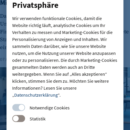
Milliardenbewertung
Privatsphäre
Das Berliner Fintech-Unternehmen Moss ist zum
Wir verwenden funktionale Cookies, damit die
Unicorn aufgestiegen. In einer aktuellen
Website richtig läuft, analytische Cookies um Ihr
Finanzierungsrunde sammelte das 2019 gegründete
Verhalten zu messen und Marketing-Cookies für die
Start-up 30 Millionen Euro ein und wird nun mit
Personalisierung von Anzeigen und Inhalten. Wir
sammeln Daten darüber, wie Sie unsere Website
einer Milliarde Euro bewertet.
nutzen, um die Nutzung unserer Website anzupassen
07.08.2026
Lesezeit: 1 Minute
oder zu personalisieren. Die durch Marketing-Cookies
gesammelten Daten werden auch an Dritte
Gründungszahlen steigen, Bürokratie bleibt größte Hürde
weitergegeben. Wenn Sie auf „Alles akzeptieren“
klicken, stimmen Sie dem zu. Möchten Sie weitere
Informationen? Lesen Sie unsere
„
Datenschutzerklärung
“.
Notwendige Cookies
Statistik