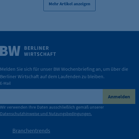
Mehr Artikel anzeigen
Weitere Infos
Wirtschaft.
IHK Berlin. Offizieller Unterstützer der Berliner
Melden Sie sich für unser BW Wochenbriefing an, um über die
Berliner Wirtschaft auf dem Laufenden zu bleiben.
tatsächlich unterstützt.
E-Mail
konkret bedeutet – und wie die IHK Berlin Unternehmen
Durch ihre Perspektiven wird deutlich, was der Claim
Anmelden
der Berliner Wirtschaft.
Wir verwenden Ihre Daten ausschließlich gemäß unserer
Datenschutzhinweise und Nutzungsbedingungen.
Die Unternehmer stehen stellvertretend für die Vielfalt
mit Haltung.
Branchentrends
Jetzt löst die Kammer diese Frage auf – klar, sichtbar und