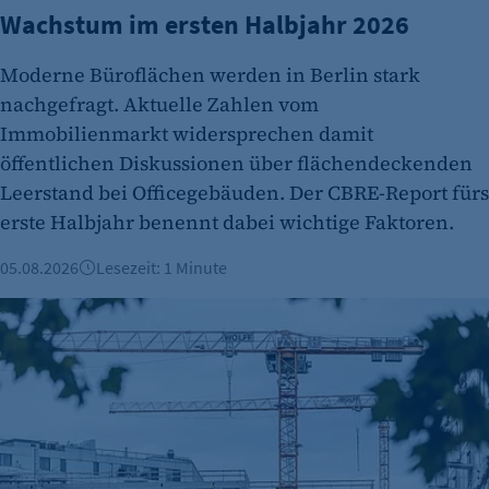
etracker GmbH
Wachstum im ersten Halbjahr 2026
Zweck:
Moderne Büroflächen werden in Berlin stark
Cookie Erkennung
nachgefragt. Aktuelle Zahlen vom
Cookie Laufzeit:
Immobilienmarkt widersprechen damit
2 Jahre
öffentlichen Diskussionen über flächendeckenden
Leerstand bei Officegebäuden. Der CBRE-Report fürs
etracker Analytics
erste Halbjahr benennt dabei wichtige Faktoren.
Name:
et_allow_cookies
05.08.2026
Lesezeit: 1 Minute
Anbieter:
Berliner Immobilienmarkt 2025: Mehr Verkäufe und stabile 
etracker GmbH
Zweck:
Es erlaubt eTracker Cookies zu setzen.
Cookie Laufzeit:
480 Tage