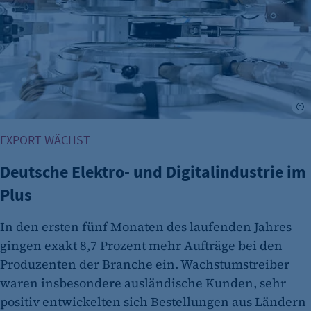
fe_typo_user
Name:
fe_typo_user
Anbieter:
CMS TYPO3
©
Zweck:
EXPORT WÄCHST
Session-Cookie für die Verwaltung von
Benutzer-Sessions (z. B. bei Login, Umfrage
Deutsche Elektro- und Digitalindustrie im
oder Formularen). Wird auch bei Caching zur
Plus
Identifizierung verwendet.
Cookie Laufzeit:
In den ersten fünf Monaten des laufenden Jahres
Session
gingen exakt 8,7 Prozent mehr Aufträge bei den
Cookie Consent
Produzenten der Branche ein. Wachstumstreiber
waren insbesondere ausländische Kunden, sehr
Name:
positiv entwickelten sich Bestellungen aus Ländern
cookie_consent