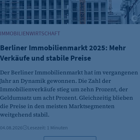
etracker Analytics
Name:
A
isSdEnabled
IMMOBILIENWIRTSCHAFT
Anbieter:
etracker GmbH
Berliner Immobilienmarkt 2025: Mehr
Zweck:
Verkäufe und stabile Preise
Erkennung, ob bei dem Besucher die
Scrolltiefe gemessen wird.
Der Berliner Immobilienmarkt hat im vergangenen
Jahr an Dynamik gewonnen. Die Zahl der
Cookie Laufzeit:
Immobilienverkäufe stieg um zehn Prozent, der
24 Std.
Geldumsatz um acht Prozent. Gleichzeitig blieben
die Preise in den meisten Marktsegmenten
weitgehend stabil.
04.08.2026
Lesezeit: 1 Minuten