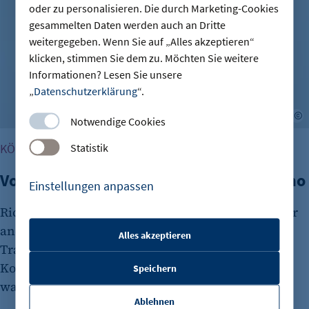
oder zu personalisieren. Die durch Marketing-Cookies
gesammelten Daten werden auch an Dritte
weitergegeben. Wenn Sie auf „Alles akzeptieren“
klicken, stimmen Sie dem zu. Möchten Sie weitere
Informationen? Lesen Sie unsere
„
Datenschutzerklärung
“.
a
Notwendige Cookies
Statistik
KÖPFE DER BERLINER WIRTSCHAFT
Vorgestellt: Ricardo dos Santos Miquelino
Einstellungen anpassen
Ricardo dos Santos Miquelino, Geschäftsführer der
and dos Santos GmbH, spricht im Interview über
Alles akzeptieren
Transformationsprozesse in Organisationen,
etracker Sitzungs-Cookie
Kollektive Intelligenz und KI sowie die Gründe,
Speichern
Name:
warum er nicht mehr ausbildet.
et_oi_v2
Ablehnen