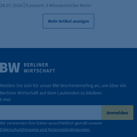
Erkennung, ob bei dem Besucher die
28.07.2026
Lesezeit: 3 Minuten
Ulrike Menn
Scrolltiefe gemessen wird.
Cookie Laufzeit:
Mehr Artikel anzeigen
24 Std.
Weitere Infos
Wirtschaft.
IHK Berlin. Offizieller Unterstützer der Berliner
Melden Sie sich für unser BW Wochenbriefing an, um über die
Berliner Wirtschaft auf dem Laufenden zu bleiben.
tatsächlich unterstützt.
E-Mail
konkret bedeutet – und wie die IHK Berlin Unternehmen
Durch ihre Perspektiven wird deutlich, was der Claim
Anmelden
der Berliner Wirtschaft.
Wir verwenden Ihre Daten ausschließlich gemäß unserer
Datenschutzhinweise und Nutzungsbedingungen.
Die Unternehmer stehen stellvertretend für die Vielfalt