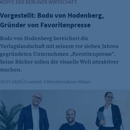
KÖPFE DER BERLINER WIRTSCHAFT
Vorgestellt: Bodo von Hodenberg,
Gründer von Favoritenpresse
Bodo von Hodenberg bereichert die
etracker Analytics
Verlagslandschaft mit seinem vor sieben Jahren
Name:
gegründeten Unternehmen „Favoritenpresse“.
et_oi_v2
Seine Bücher sollen die visuelle Welt attraktiver
machen.
Anbieter:
etracker GmbH
30.07.2026
Lesezeit: 3 Minuten
Sabine Hölper
Zweck:
Vorgestellt: Nadine Rauß, VD2 Gmbh
Cookie Erkennung
Cookie Laufzeit:
2 Jahre
etracker Analytics