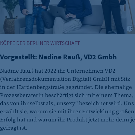
Name:
et_allow_cookies
Anbieter:
K
etracker GmbH
KÖPFE DER BERLINER WIRTSCHAFT
Zweck:
Es erlaubt eTracker Cookies zu setzen.
Vorgestellt: Nadine Rauß, VD2 Gmbh
Cookie Laufzeit:
480 Tage
Nadine Rauß hat 2022 ihr Unternehmen VD2
(Verfahrensdokumentation Digital) GmbH mit Sitz
etracker Analytics
in der Hardenbergstraße gegründet. Die ehemalige
Name:
Prozessberaterin beschäftigt sich mit einem Thema,
isSdEnabled
das von ihr selbst als „unsexy“ bezeichnet wird. Uns
Anbieter:
erzählt sie, warum sie mit ihrer Entwicklung großen
etracker GmbH
Erfolg hat und warum ihr Produkt jetzt mehr denn je
gefragt ist.
Zweck: