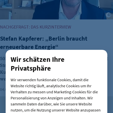
B
NACHGEFRAGT: DAS KURZINTERVIEW
Stefan Kapferer: „Berlin braucht
erneuerbare Energie“
Wir schätzen Ihre
50Hertz versorgt rund 18 Millionen Menschen mit
Strom. CEO Stefan Kapferer erzählt im
Privatsphäre
Kurzinterview, wie Berlins Energie-Infrastruktur
wettbewerbsfähig bleibt.
Wir verwenden funktionale Cookies, damit die
Website richtig läuft, analytische Cookies um Ihr
04.08.2026
Dauer: 3 Minuten
Aaron Baumgart
Verhalten zu messen und Marketing-Cookies für die
Personalisierung von Anzeigen und Inhalten. Wir
Vorgestellt: Ricardo dos Santos Miquelino
sammeln Daten darüber, wie Sie unsere Website
nutzen, um die Nutzung unserer Website anzupassen