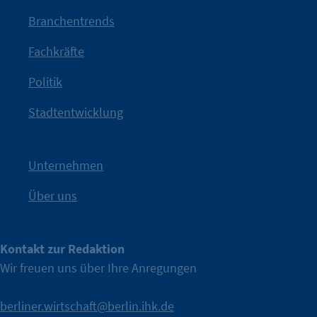
mit Haltung.
Branchentrends
Jetzt löst die Kammer diese Frage auf – klar, sichtbar und
Fachkräfte
angestoßen.
Politik
IHK?“
wurde bewusst Neugier geweckt und Gespräche
Kampagne der IHK Berlin in die nächste Stufe. Mit
„WTF is
Stadtentwicklung
Nach einer aufmerksamkeitsstarken Teaserphase geht die
IHK Berlin. Offizieller Unterstützer der Berliner Wirtschaft.
Unternehmen
Über uns
Kontakt zur Redaktion
Wir freuen uns über Ihre Anregungen
berliner.wirtschaft@berlin.ihk.de