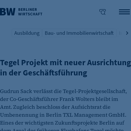
Ausbildung
Bau- und Immobilienwirtschaft
Indus
PERSONALIE
Übersicht Schlagwort
Übersicht Schlagwort
Übers
enü überspringen
Tegel Projekt mit neuer Ausrichtung
in der Geschäftsführung
Gudrun Sack verlässt die Tegel-Projektgesellschaft,
der Co-Geschäftsführer Frank Wolters bleibt im
Amt. Zugleich beschloss der Aufsichtsrat die
Umbenennung in Berlin TXL Management GmbH.
Eines der wichtigsten Zukunftsprojekte Berlin auf
dem Areal des früheren Flughafens Tegel möchte