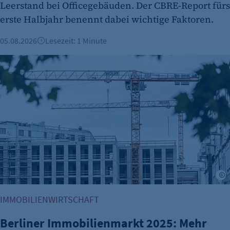
Leerstand bei Officegebäuden. Der CBRE-Report fürs
Anbieter:
erste Halbjahr benennt dabei wichtige Faktoren.
etracker GmbH
05.08.2026
Lesezeit: 1 Minute
Zweck:
Erkennung, ob bei dem Besucher die
Berliner Immobilienmarkt 2025: Mehr Verkäufe und stabile 
Scrolltiefe gemessen wird.
Cookie Laufzeit:
24 Std.
A
IMMOBILIENWIRTSCHAFT
Berliner Immobilienmarkt 2025: Mehr