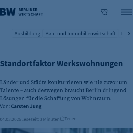
Ausbildung
Bau- und Immobilienwirtschaft
Indus
FACHKRÄFTE
Übersicht Schlagwort
Übersicht Schlagwort
Übers
enü überspringen
Standortfaktor Werkswohnungen
Länder und Städte konkurrieren wie nie zuvor um
Talente – auch deswegen braucht Berlin dringend
Lösungen für die Schaffung von Wohnraum.
Von:
Carsten Jung
Teilen
04.03.2025
Lesezeit:
3 Minuten