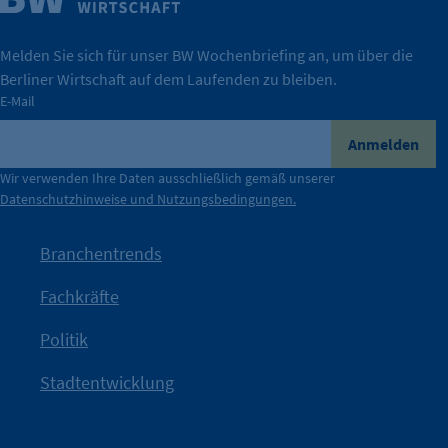
Wirtschaft.
IHK Berlin. Offizieller Unterstützer der Berliner
Melden Sie sich für unser BW Wochenbriefing an, um über die
Berliner Wirtschaft auf dem Laufenden zu bleiben.
tatsächlich unterstützt.
E-Mail
konkret bedeutet – und wie die IHK Berlin Unternehmen
Durch ihre Perspektiven wird deutlich, was der Claim
Anmelden
der Berliner Wirtschaft.
Wir verwenden Ihre Daten ausschließlich gemäß unserer
Datenschutzhinweise und Nutzungsbedingungen.
Die Unternehmer stehen stellvertretend für die Vielfalt
mit Haltung.
Branchentrends
Jetzt löst die Kammer diese Frage auf – klar, sichtbar und
Fachkräfte
angestoßen.
Politik
IHK?“
wurde bewusst Neugier geweckt und Gespräche
Kampagne der IHK Berlin in die nächste Stufe. Mit
„WTF is
Stadtentwicklung
Nach einer aufmerksamkeitsstarken Teaserphase geht die