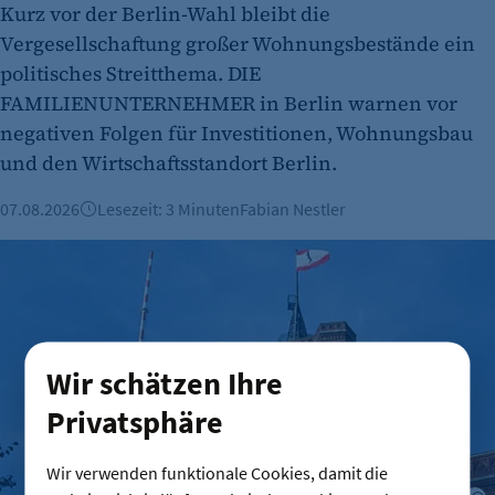
Kurz vor der Berlin-Wahl bleibt die
Vergesellschaftung großer Wohnungsbestände ein
politisches Streitthema. DIE
FAMILIENUNTERNEHMER in Berlin warnen vor
negativen Folgen für Investitionen, Wohnungsbau
und den Wirtschaftsstandort Berlin.
07.08.2026
Lesezeit: 3 Minuten
Fabian Nestler
Verwaltungsreform: Zuständigkeitskatalog online
Wir schätzen Ihre
Privatsphäre
Wir verwenden funktionale Cookies, damit die