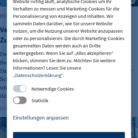
Website richtig läuft, analytische Cookies um Ihr
Verhalten zu messen und Marketing-Cookies für die
BÜROKRATIE
Personalisierung von Anzeigen und Inhalten. Wir
sammeln Daten darüber, wie Sie unsere Website
Verwaltungsreform:
nutzen, um die Nutzung unserer Website anzupassen
oder zu personalisieren. Die durch Marketing-Cookies
Zuständigkeitskatalog online
gesammelten Daten werden auch an Dritte
weitergegeben. Wenn Sie auf „Alles akzeptieren“
Der Zuständigkeitskatalog für alle Aufgaben der
klicken, stimmen Sie dem zu. Möchten Sie weitere
Berliner Verwaltung ist ab sofort als Online-
Informationen? Lesen Sie unsere
Datenbank verfügbar. Das Projekt ist ein wichtiger
„
Datenschutzerklärung
“.
Schritt bei der Umsetzung der Verwaltungsreform
und schafft entsprechende Transparenz betreffs
Notwendige Cookies
derAufgabenverteilung.
Statistik
07.08.2026
Lesezeit: 1 Minute
Einstellungen anpassen
Gründungszahlen steigen, Bürokratie bleibt größte Hürde