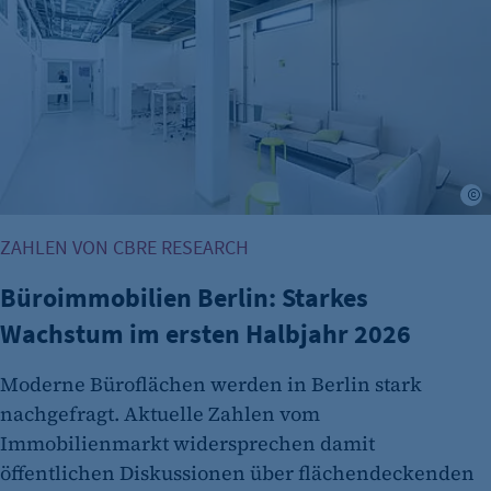
Cookie Laufzeit:
2 Jahre
etracker Analytics
Name:
et_allow_cookies
©
Anbieter:
etracker GmbH
ZAHLEN VON CBRE RESEARCH
Zweck:
Büroimmobilien Berlin: Starkes
Es erlaubt eTracker Cookies zu setzen.
Wachstum im ersten Halbjahr 2026
Cookie Laufzeit:
480 Tage
Moderne Büroflächen werden in Berlin stark
nachgefragt. Aktuelle Zahlen vom
etracker Analytics
Immobilienmarkt widersprechen damit
Name:
öffentlichen Diskussionen über flächendeckenden
isSdEnabled