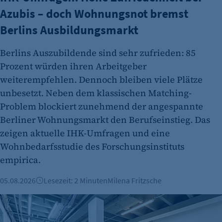
Azubis – doch Wohnungsnot bremst
Cookie Laufzeit:
Berlins Ausbildungsmarkt
1 Jahr
Berlins Auszubildende sind sehr zufrieden: 85
Prozent würden ihren Arbeitgeber
weiterempfehlen. Dennoch bleiben viele Plätze
unbesetzt. Neben dem klassischen Matching-
Problem blockiert zunehmend der angespannte
Berliner Wohnungsmarkt den Berufseinstieg. Das
etracker Analytics
zeigen aktuelle IHK-Umfragen und eine
Wohnbedarfsstudie des Forschungsinstituts
Name:
et_oi_v2
empirica.
Anbieter:
05.08.2026
Lesezeit: 2 Minuten
Milena Fritzsche
etracker GmbH
Büroimmobilien Berlin: Starkes Wachstum im ersten Halbj
Zweck:
Cookie Erkennung