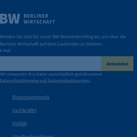
Weitere Infos
Wirtschaft.
IHK Berlin. Offizieller Unterstützer der Berliner
Melden Sie sich für unser BW Wochenbriefing an, um über die
Berliner Wirtschaft auf dem Laufenden zu bleiben.
tatsächlich unterstützt.
E-Mail
konkret bedeutet – und wie die IHK Berlin Unternehmen
Durch ihre Perspektiven wird deutlich, was der Claim
Anmelden
der Berliner Wirtschaft.
Wir verwenden Ihre Daten ausschließlich gemäß unserer
Datenschutzhinweise und Nutzungsbedingungen.
Die Unternehmer stehen stellvertretend für die Vielfalt
mit Haltung.
Branchentrends
Jetzt löst die Kammer diese Frage auf – klar, sichtbar und
Fachkräfte
angestoßen.
Politik
IHK?“
wurde bewusst Neugier geweckt und Gespräche
Kampagne der IHK Berlin in die nächste Stufe. Mit
„WTF is
Stadtentwicklung