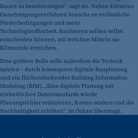
Bauen zu beschleunigen“, sagt sie. Neben kürzeren
Zweck:
Genehmigungsverfahren brauche es verlässliche
Opt-In Cookie speichert die Entscheidung des
Förderbedingungen und mehr
Besuchers, wenn auf der Seite des Kunden das
Technologieoffenheit. Bauherren sollten selbst
Tracking Opt-In ausgespielt wird. Wird auch
für ein eventuelles Opt-Out verwendet.
entscheiden können, mit welchen Mitteln sie
Klimaziele erreichen.
Cookie Laufzeit:
"no" - 50 Jahre "yes" - 480 Tage
Eine größere Rolle solle außerdem die Technik
spielen – durch konsequent digitale Bauplanung
fe_typo_user
und ein flächendeckendes Building Information
Name:
Modeling (BIM). „Eine digitale Planung mit
fe_typo_user
einheitlichen Datenstandards würde
Anbieter:
Planungsfehler reduzieren, Kosten senken und die
CMS TYPO3
Nachhaltigkeit erhöhen“, ist Özkan überzeugt.
Zweck:
Session-Cookie für die Verwaltung von
Benutzer-Sessions (z. B. bei Login, Umfrage