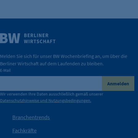
Weitere Infos
Wirtschaft.
IHK Berlin. Offizieller Unterstützer der Berliner
Melden Sie sich für unser BW Wochenbriefing an, um über die
Berliner Wirtschaft auf dem Laufenden zu bleiben.
tatsächlich unterstützt.
E-Mail
konkret bedeutet – und wie die IHK Berlin Unternehmen
Durch ihre Perspektiven wird deutlich, was der Claim
Anmelden
der Berliner Wirtschaft.
Wir verwenden Ihre Daten ausschließlich gemäß unserer
Datenschutzhinweise und Nutzungsbedingungen.
Die Unternehmer stehen stellvertretend für die Vielfalt
mit Haltung.
Branchentrends
Jetzt löst die Kammer diese Frage auf – klar, sichtbar und
Fachkräfte
angestoßen.