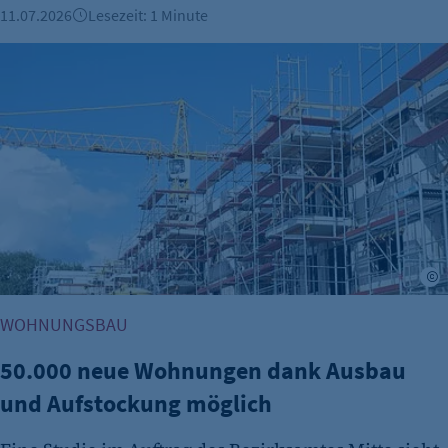
11.07.2026
Lesezeit: 1 Minute
50.000 neue Wohnungen dank Ausbau und Aufstockung mö
A
WOHNUNGSBAU
50.000 neue Wohnungen dank Ausbau
und Aufstockung möglich