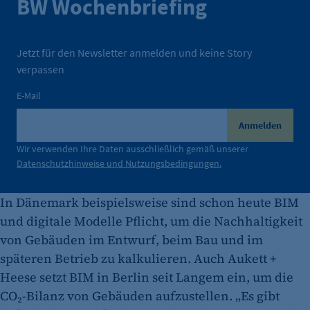
BW Wochenbriefing
oder Formularen). Wird auch bei Caching zur
Identifizierung verwendet.
Cookie Laufzeit:
Jetzt für den Newsletter anmelden und keine Story
Session
verpassen
Cookie Consent
E-Mail
Name:
Anmelden
cookie_consent
Wir verwenden Ihre Daten ausschließlich gemäß unserer
Zweck:
Datenschutzhinweise und Nutzungsbedingungen.
Dieser Cookie speichert die ausgewählten
Einverständnis-Optionen des Benutzers
In Dänemark beispielsweise sind schon heute BIM
und digitale Modelle Pflicht, um die Nachhaltigkeit
Cookie Laufzeit:
1 Jahr
von Gebäuden im Entwurf, beim Bau und im
späteren Betrieb zu kalkulieren. Auch Aukett +
Heese setzt BIM in Berlin seit Langem ein, um die
CO₂-Bilanz von Gebäuden aufzustellen. „Es gibt