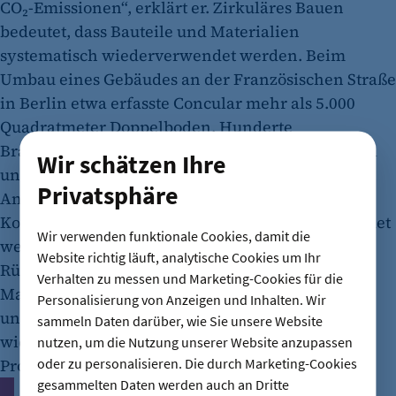
CO₂-Emissionen“, erklärt er. Zirkuläres Bauen
bedeutet, dass Bauteile und Materialien
systematisch wiederverwendet werden. Beim
Umbau eines Gebäudes an der Französischen Straße
in Berlin etwa erfasste Concular mehr als 5.000
Quadratmeter Doppelboden, Hunderte
Brandschutztüren und technische Anlagen digital
Wir schätzen Ihre
und bereitete sie für eine zweite Nutzung auf.
Privatsphäre
Anstatt teuer entsorgt zu werden, können die
Komponenten in neuen Projekten weiterverwendet
Wir verwenden funktionale Cookies, damit die
werden. „In Wohnbauprojekten senken wir so die
Website richtig läuft, analytische Cookies um Ihr
Rückbaukosten um fast ein Drittel, die
Verhalten zu messen und Marketing-Cookies für die
Materialkosten im Neubau um bis zu 20 Prozent –
Personalisierung von Anzeigen und Inhalten. Wir
und reduzieren den CO₂-Fußabdruck der
sammeln Daten darüber, wie Sie unsere Website
wiederverwendeten Materialien um bis zu 95
nutzen, um die Nutzung unserer Website anzupassen
oder zu personalisieren. Die durch Marketing-Cookies
Prozent“, sagt Campanella.
gesammelten Daten werden auch an Dritte