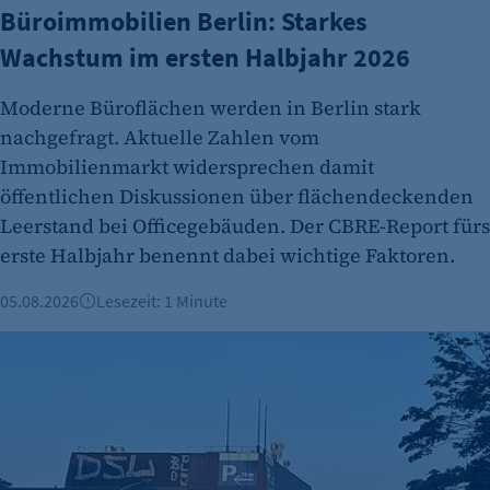
Büroimmobilien Berlin: Starkes
Cookie Laufzeit:
24 Std.
Wachstum im ersten Halbjahr 2026
Moderne Büroflächen werden in Berlin stark
nachgefragt. Aktuelle Zahlen vom
Immobilienmarkt widersprechen damit
öffentlichen Diskussionen über flächendeckenden
Leerstand bei Officegebäuden. Der CBRE-Report fürs
erste Halbjahr benennt dabei wichtige Faktoren.
05.08.2026
Lesezeit: 1 Minute
Galeria-Standorte in Berlin auf dem Prüfstand - wie steht 