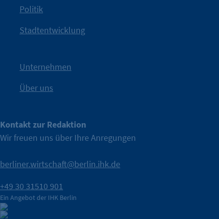
Politik
IHK?“
wurde bewusst Neugier geweckt und Gespräche
Kampagne der IHK Berlin in die nächste Stufe. Mit
„WTF is
Stadtentwicklung
Nach einer aufmerksamkeitsstarken Teaserphase geht die
IHK Berlin. Offizieller Unterstützer der Berliner Wirtschaft.
Unternehmen
Über uns
Kontakt zur Redaktion
Wir freuen uns über Ihre Anregungen
berliner.wirtschaft@berlin.ihk.de
+49 30 31510 901
Ein Angebot der IHK Berlin