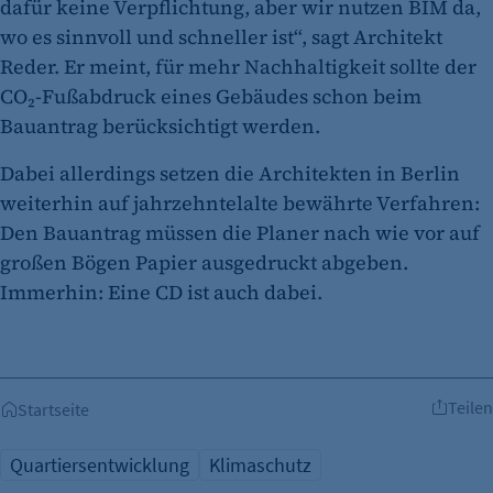
dafür keine Verpflichtung, aber wir nutzen BIM da,
wo es sinnvoll und schneller ist“, sagt Architekt
Reder. Er meint, für mehr Nachhaltigkeit sollte der
CO₂-Fußabdruck eines Gebäudes schon beim
etracker Analytics
Bauantrag berücksichtigt werden.
Name:
Dabei allerdings setzen die Architekten in Berlin
et_oi_v2
weiterhin auf jahrzehntelalte bewährte Verfahren:
Anbieter:
Den Bauantrag müssen die Planer nach wie vor auf
etracker GmbH
großen Bögen Papier ausgedruckt abgeben.
Zweck:
Immerhin: Eine CD ist auch dabei.
Cookie Erkennung
Cookie Laufzeit:
2 Jahre
Teilen
Startseite
etracker Analytics
Name:
Quartiersentwicklung
Klimaschutz
et_allow_cookies