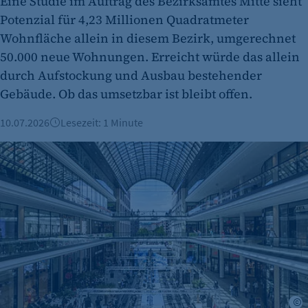
Eine Studie im Auftrag des Bezirksamtes Mitte sieht
Potenzial für 4,23 Millionen Quadratmeter
Wohnfläche allein in diesem Bezirk, umgerechnet
50.000 neue Wohnungen. Erreicht würde das allein
durch Aufstockung und Ausbau bestehender
Gebäude. Ob das umsetzbar ist bleibt offen.
10.07.2026
Lesezeit: 1 Minute
Sonntagsöffnung im Handel: Bevölkerung gespalten, zeigt 
i