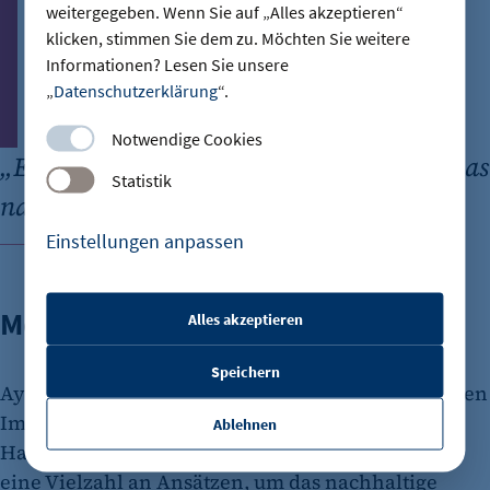
weitergegeben. Wenn Sie auf „Alles akzeptieren“
klicken, stimmen Sie dem zu. Möchten Sie weitere
Informationen? Lesen Sie unsere
„
Datenschutzerklärung
“.
Notwendige Cookies
„
Es gibt eine Vielzahl an Ansätzen, um das
Statistik
nachhaltige Bauen zu beschleunigen.“
Einstellungen anpassen
Aygül Özkan
Hauptgeschäftsführerin des Zentralen Immobilien
Ausschusses (ZIA)
Mehr Technologieoffenheit
Alles akzeptieren
etracker Sitzungs-Cookie
Speichern
Name:
Aygül Özkan, Hauptgeschäftsführerin des Zentralen
et_oi_v2
Immobilien Ausschusses (ZIA), sieht
Ablehnen
Handlungsbedarf auf mehreren Ebenen. „Es gibt
Anbieter:
etracker GmbH
eine Vielzahl an Ansätzen, um das nachhaltige