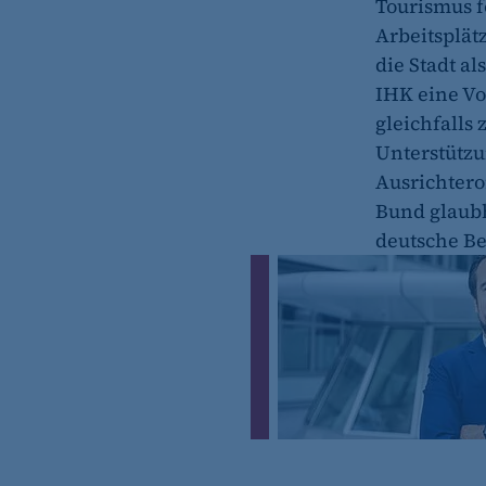
Tourismus f
fe_typo_user
Arbeitsplät
Name:
die Stadt al
Anbieter:
IHK eine V
gleichfalls 
Zweck:
Unterstützu
Ausrichtero
Cookie Laufzeit:
Bund glaubh
deutsche Be
Cookie Consent
Name:
Zweck:
Cookie Laufzeit: