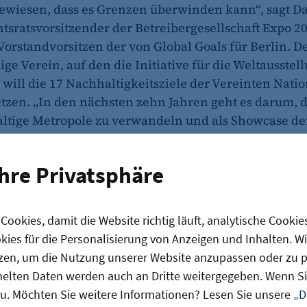
wiesen, dass es Grenzen überwinden kann“, sagt Da
htsratsvorsitzender der Betreibergesellschaft Expo 2
rstandvorsitzen der von Global Goals für Berlin. D
ge Verein, auf den die Initiative für die Weltausstel
 will die 17 Nachhaltigkeitsziele der Vereinten Nati
tzen. „In den nächsten zehn Jahren geht es darum, di
ltige Metropole zu verwandeln und als Showcase de
 Wirtschaft zu positionieren“, betont Girl.
„
Wir müssen zeig
Ihre Privatsphäre
möglich ist,
Großveranstalt
ookies, damit die Website richtig läuft, analytische Cookie
ies für die Personalisierung von Anzeigen und Inhalten. W
Realität der M
zen, um die Nutzung unserer Website anzupassen oder zu pe
lten Daten werden auch an Dritte weitergegeben. Wenn Sie
bringen.“
u. Möchten Sie weitere Informationen? Lesen Sie unsere „
D