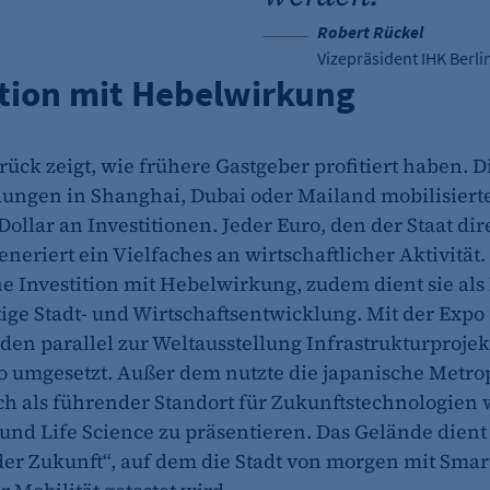
Robert Rückel
Vizepräsident IHK Berli
et_oi_v2
ition mit Hebelwirkung
etracker GmbH
rück zeigt, wie frühere Gastgeber profitiert haben. D
Cookie Erkennung
lungen in Shanghai, Dubai oder Mailand mobilisiert
2 Jahre
ollar an Investitionen. Jeder Euro, den der Staat dir
generiert ein Vielfaches an wirtschaftlicher Aktivität.
ne Investition mit Hebelwirkung, zudem dient sie als
et_allow_cookies
stige Stadt- und Wirtschaftsentwicklung. Mit der Expo
etracker GmbH
den parallel zur Weltausstellung Infrastrukturproje
o umgesetzt. Außer dem nutzte die japanische Metro
Es erlaubt eTracker Cookies zu setzen.
ch als führender Standort für Zukunftstechnologien 
480 Tage
 und Life Science zu präsentieren. Das Gelände dient 
der Zukunft“, auf dem die Stadt von morgen mit Smar