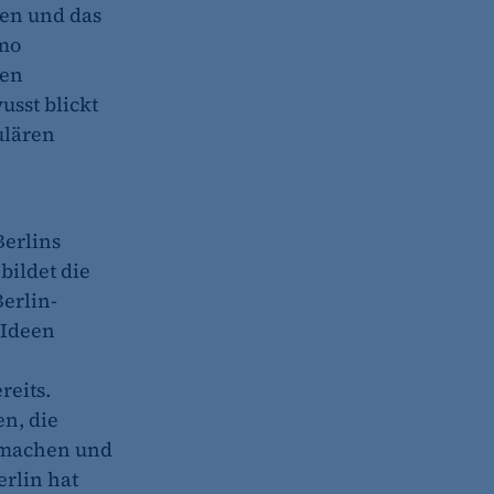
ren und das
imo
nen
sst blickt
ulären
Berlins
bildet die
Berlin-
 Ideen
reits.
en, die
 machen und
erlin hat