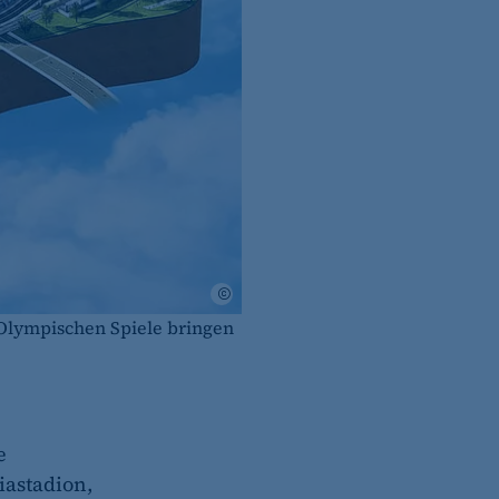
IHK Berlin
 Olympischen Spiele bringen
e
astadion,