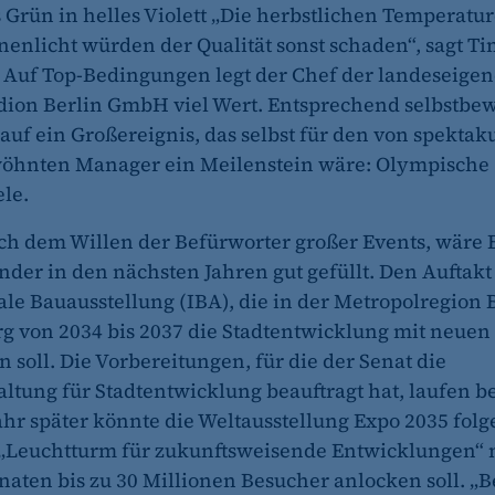
 Grün in helles Violett „Die herbstlichen Temperatu
enlicht würden der Qualität sonst schaden“, sagt T
Auf Top-Bedingungen legt der Chef der landeseige
ion Berlin GmbH viel Wert. Entsprechend selbstbewu
uf ein Großereignis, das selbst für den von spektak
wöhnten Manager ein Meilenstein wäre: Olympische
le.
ch dem Willen der Befürworter großer Events, wäre 
der in den nächsten Jahren gut gefüllt. Den Auftakt 
ale Bauausstellung (IBA), die in der Metropolregion 
 von 2034 bis 2037 die Stadtentwicklung mit neuen
 soll. Die Vorbereitungen, für die der Senat die
ltung für Stadtentwicklung beauftragt hat, laufen be
ahr später könnte die Weltausstellung Expo 2035 folg
 „Leuchtturm für zukunftsweisende Entwicklungen“
naten bis zu 30 Millionen Besucher anlocken soll. „B