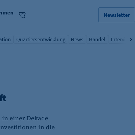
ehmen
Newsletter
ation
Quartiersentwicklung
News
Handel
Interview
lagwort
icht Schlagwort
Übersicht Schlagwort
Übersicht Schlagwort
Übersicht Schlagwo
Übersicht
ft
n in einer Dekade
nvestitionen in die