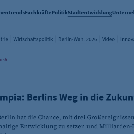
hentrends
Fachkräfte
Politik
Stadtentwicklung
Untern
trie
Wirtschaftspolitik
Berlin-Wahl 2026
Video
Innov
icht Schlagwort
Übersicht Schlagwort
Übersicht Schlagwort
Übersicht Sch
Übers
kunft
ympia: Berlins Weg in die Zukun
erlin hat die Chance, mit drei Großereignisse
altige Entwicklung zu setzen und Milliarden-I