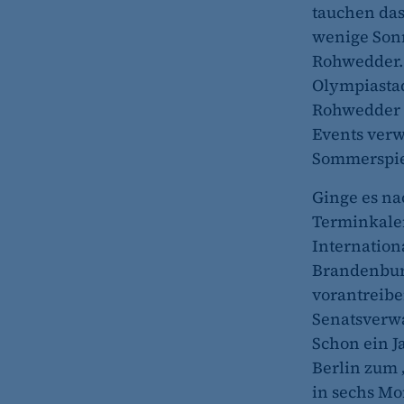
tauchen das
wenige Sonn
Rohwedder. 
Olympiastad
Rohwedder a
Events ver
Sommerspie
Ginge es na
Terminkalen
Internation
Brandenburg
vorantreiben
Senatsverwa
Schon ein J
Berlin zum
in sechs Mo