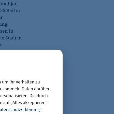
niel-Jan
035 Berlin
er
lung
onen in
e Stadt in
r
en, dass es
ungen in die
s um Ihr Verhalten zu
ir sammeln Daten darüber,
enschen zu
rsonalisieren. Die durch
 auf „Alles akzeptieren“
atenschutzerklärung
“.