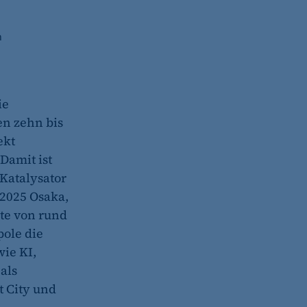
n
ie
en zehn bis
ekt
 Damit ist
 Katalysator
 2025 Osaka,
kte von rund
pole die
wie KI,
als
t City und