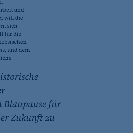
n,
urbelt und
i will die
n, sich
l für die
(z. B. bei Login, Umfrage
anzösischen
rung verwendet.
ons, und dem
liche
istorische
er
s-Optionen des Benutzers
n Blaupause für
der Zukunft zu