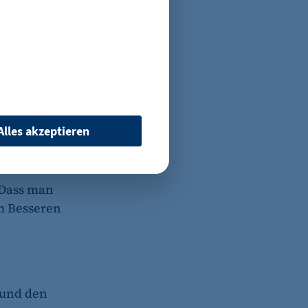
der Expo 2035 Berlin GmbH
ler auf die
ekte wie
oswände
m
Alles akzeptieren
lliten“
 weitere
 Dass man
m Besseren
 wenn auf der Seite des
ür ein eventuelles Opt-
e
 und den