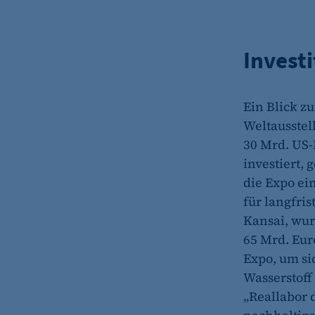
etracker Analytics
Name:
Invest
Anbieter:
Ein Blick zu
Zweck:
Weltausstel
Cookie Laufzeit:
30 Mrd. US-D
etracker Analytics
investiert, 
die Expo ei
Name:
für langfri
Anbieter:
Kansai, wur
65 Mrd. Eur
Zweck:
Expo, um si
Cookie Laufzeit:
Wasserstoff
etracker Analytics
„Reallabor 