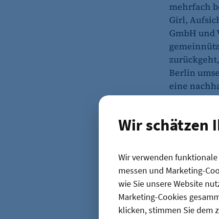
mehrfach be
Girl, Aufsic
GmbH und Vo
gemeinnützi
zurückgeht,
Berlin umse
eine nachha
nachhaltigen
Wir schätzen 
Wir verwenden funktionale C
messen und Marketing-Cook
wie Sie unsere Website nut
Marketing-Cookies gesamme
klicken, stimmen Sie dem z