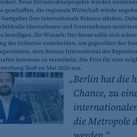
ördert. Neue Infrastrukturprojekte würden entstehe
ze geschaffen, die regionale Wirtschaft würde angek
fe_typo_user
s Gastgeber ihre internationale Präsenz stärken. Dabe
CMS TYPO3
orbildrolle übernehmen und Unternehmen motiviere
zu beteiligen. Ihr Wunsch: Der Senat sollte sich schnel
Session-Cookie für die Verwaltung von Benutzer-Sessions 
ng der Initiative entscheiden, um gegenüber der fr
oder Formularen). Wird auch bei Caching zur Identifizie
rganisation, dem Bureau International des Expositi
Session
aftes Interesse zu vermitteln. Die Frist für eine mög
werbung läuft im Mai 2026 aus.
„
Berlin hat die h
cookie_consent
Chance, zu ein
Dieser Cookie speichert die ausgewählten Einverständni
1 Jahr
internationale
die Metropole 
werden.“