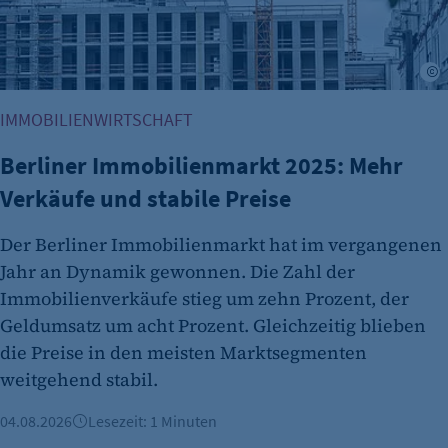
etracker Analytics
Name:
A
et_oi_v2
IMMOBILIENWIRTSCHAFT
Anbieter:
etracker GmbH
Berliner Immobilienmarkt 2025: Mehr
Verkäufe und stabile Preise
Zweck:
Cookie Erkennung
Der Berliner Immobilienmarkt hat im vergangenen
Cookie Laufzeit:
Jahr an Dynamik gewonnen. Die Zahl der
2 Jahre
Immobilienverkäufe stieg um zehn Prozent, der
etracker Analytics
Geldumsatz um acht Prozent. Gleichzeitig blieben
die Preise in den meisten Marktsegmenten
Name:
weitgehend stabil.
et_allow_cookies
Anbieter:
04.08.2026
Lesezeit: 1 Minuten
etracker GmbH