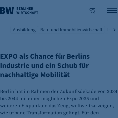
Ausbildung
Bau- und Immobilienwirtschaft
Indus
STADLER ALS PARTNER DER TRANSFORMATION
Übersicht Schlagwort
Übersicht Schlagwort
Übers
enü überspringen
EXPO als Chance für Berlins
Industrie und ein Schub für
nachhaltige Mobilität
Berlin hat im Rahmen der Zukunftsdekade von 2034
bis 2044 mit einer möglichen Expo 2035 und
weiteren Fixpunkten das Zeug, weltweit zu zeigen,
wie urbane Transformation gelingt. Für den