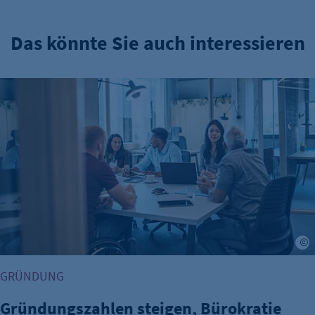
Das könnte Sie auch interessieren
Gründungszahlen steigen, Bürokratie bleibt größte Hürde
A
GRÜNDUNG
Gründungszahlen steigen, Bürokratie