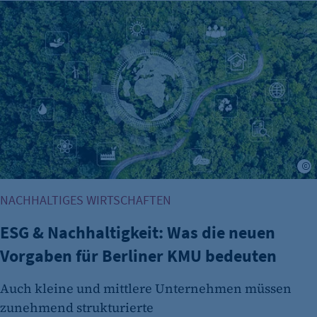
ESG & Nachhaltigkeit: Was die neuen Vorgaben für Berline
Zweck:
Es erlaubt eTracker Cookies zu setzen.
Cookie Laufzeit:
480 Tage
etracker Analytics
Name:
isSdEnabled
K
Anbieter:
NACHHALTIGES WIRTSCHAFTEN
etracker GmbH
Zweck:
ESG & Nachhaltigkeit: Was die neuen
Erkennung, ob bei dem Besucher die
Vorgaben für Berliner KMU bedeuten
Scrolltiefe gemessen wird.
Auch kleine und mittlere Unternehmen müssen
Cookie Laufzeit:
24 Std.
zunehmend strukturierte