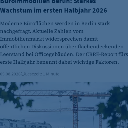
Büroimmobilien Berlin: Starkes
Cookie Laufzeit:
Wachstum im ersten Halbjahr 2026
Session
Cookie Consent
Moderne Büroflächen werden in Berlin stark
nachgefragt. Aktuelle Zahlen vom
Name:
Immobilienmarkt widersprechen damit
cookie_consent
öffentlichen Diskussionen über flächendeckenden
Zweck:
Leerstand bei Officegebäuden. Der CBRE-Report fürs
Dieser Cookie speichert die ausgewählten
erste Halbjahr benennt dabei wichtige Faktoren.
Einverständnis-Optionen des Benutzers
Cookie Laufzeit:
05.08.2026
Lesezeit: 1 Minute
1 Jahr
Berliner Immobilienmarkt 2025: Mehr Verkäufe und stabile 