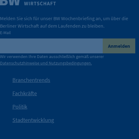
Wirtschaft.
IHK Berlin. Offizieller Unterstützer der Berliner
Melden Sie sich für unser BW Wochenbriefing an, um über die
Berliner Wirtschaft auf dem Laufenden zu bleiben.
tatsächlich unterstützt.
E-Mail
konkret bedeutet – und wie die IHK Berlin Unternehmen
Durch ihre Perspektiven wird deutlich, was der Claim
Anmelden
der Berliner Wirtschaft.
Wir verwenden Ihre Daten ausschließlich gemäß unserer
Datenschutzhinweise und Nutzungsbedingungen.
Die Unternehmer stehen stellvertretend für die Vielfalt
mit Haltung.
Branchentrends
Jetzt löst die Kammer diese Frage auf – klar, sichtbar und
Fachkräfte
angestoßen.
Politik
IHK?“
wurde bewusst Neugier geweckt und Gespräche
Kampagne der IHK Berlin in die nächste Stufe. Mit
„WTF is
Stadtentwicklung
Nach einer aufmerksamkeitsstarken Teaserphase geht die