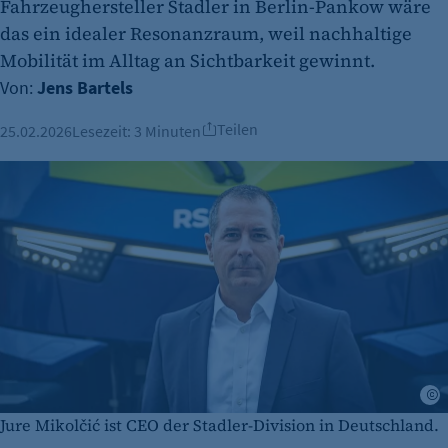
Fahrzeughersteller Stadler in Berlin-Pankow wäre
das ein idealer Resonanzraum, weil nachhaltige
Mobilität im Alltag an Sichtbarkeit gewinnt.
Von:
Jens Bartels
Teilen
25.02.2026
Lesezeit:
3 Minuten
M
Jure Mikolčić ist CEO der Stadler-Division in Deutschland.