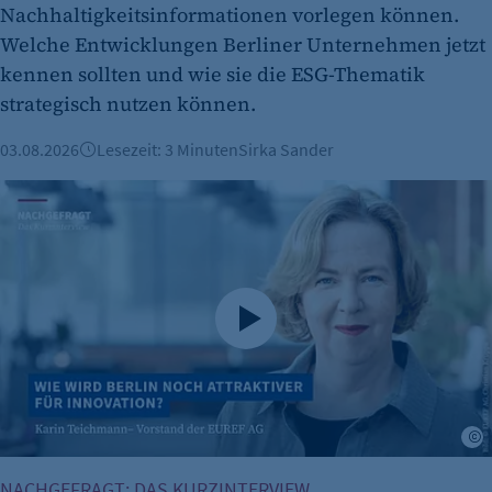
Nachhaltigkeitsinformationen vorlegen können.
Welche Entwicklungen Berliner Unternehmen jetzt
kennen sollten und wie sie die ESG-Thematik
strategisch nutzen können.
03.08.2026
Lesezeit: 3 Minuten
Sirka Sander
Karin Teichmann: „Berlin muss bei Genehmigungen schnel
K
NACHGEFRAGT: DAS KURZINTERVIEW