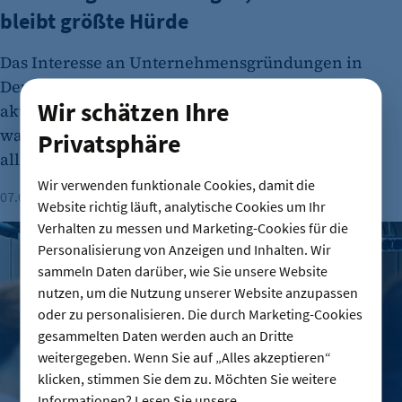
bleibt größte Hürde
Das Interesse an Unternehmensgründungen in
Deutschland nimmt wieder zu. Dies zeigt der
Wir schätzen Ihre
aktuelle DIHK-Gründungsreport. Viele Menschen
wagen den Schritt in die Selbstständigkeit
Privatsphäre
allerdings aus wirtschaftlicher Unsicherheit.
Wir verwenden funktionale Cookies, damit die
07.08.2026
Lesezeit: 1 Minute
Website richtig läuft, analytische Cookies um Ihr
Verhalten zu messen und Marketing-Cookies für die
IHK-Umfragen: Hohe Zufriedenheit bei Azubis – doch Woh
Personalisierung von Anzeigen und Inhalten. Wir
sammeln Daten darüber, wie Sie unsere Website
nutzen, um die Nutzung unserer Website anzupassen
oder zu personalisieren. Die durch Marketing-Cookies
gesammelten Daten werden auch an Dritte
weitergegeben. Wenn Sie auf „Alles akzeptieren“
klicken, stimmen Sie dem zu. Möchten Sie weitere
Informationen? Lesen Sie unsere