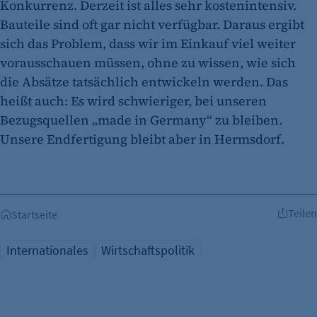
Konkurrenz. Derzeit ist alles sehr kostenintensiv.
Besuchers, wenn auf der Seite des Kunden das
Bauteile sind oft gar nicht verfügbar. Daraus ergibt
Tracking Opt-In ausgespielt wird. Wird auch
sich das Problem, dass wir im Einkauf viel weiter
für ein eventuelles Opt-Out verwendet.
vorausschauen müssen, ohne zu wissen, wie sich
Cookie Laufzeit:
die Absätze tatsächlich entwickeln werden. Das
"no" - 50 Jahre "yes" - 480 Tage
heißt auch: Es wird schwieriger, bei unseren
Bezugsquellen „made in Germany“ zu bleiben.
fe_typo_user
Unsere Endfertigung bleibt aber in Hermsdorf.
Name:
fe_typo_user
Anbieter:
CMS TYPO3
Teilen
Startseite
Zweck:
Internationales
Wirtschaftspolitik
Session-Cookie für die Verwaltung von
Benutzer-Sessions (z. B. bei Login, Umfrage
oder Formularen). Wird auch bei Caching zur
Identifizierung verwendet.