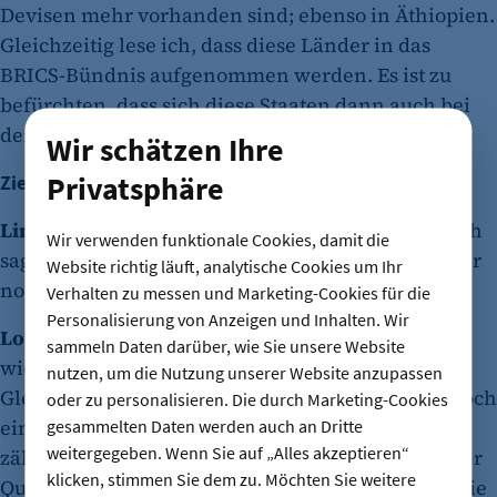
Devisen mehr vorhanden sind; ebenso in Äthiopien.
Gleichzeitig lese ich, dass diese Länder in das
BRICS-Bündnis aufgenommen werden. Es ist zu
befürchten, dass sich diese Staaten dann auch bei
der Wahl ihrer Handelspartner umorientieren.
Wir schätzen Ihre
Privatsphäre
Zieht „Made in Germany“ noch als Verkaufsargument?
Linda Riele:
Für den Bereich der Medizin kann ich
Wir verwenden funktionale Cookies, damit die
sagen, dass „Made in Germany“ im Ausland immer
Website richtig läuft, analytische Cookies um Ihr
noch einen sehr guten Klang hat.
Verhalten zu messen und Marketing-Cookies für die
Personalisierung von Anzeigen und Inhalten. Wir
Lorenz Riele:
Wir haben Kunden, die uns immer
sammeln Daten darüber, wie Sie unsere Website
wieder bestätigen, dass wir für Qualität stehen.
nutzen, um die Nutzung unserer Website anzupassen
Gleichzeitig haben die Distributoren aber auch noch
oder zu personalisieren. Die durch Marketing-Cookies
eine günstigere Variante im Portfolio. Und leider
gesammelten Daten werden auch an Dritte
weitergegeben. Wenn Sie auf „Alles akzeptieren“
zählt in manchen Ländern bei den Endkunden der
klicken, stimmen Sie dem zu. Möchten Sie weitere
Qualitätsgedanke nicht mehr so stark, auch weil sie