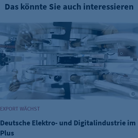
Das könnte Sie auch interessieren
Cookie Laufzeit:
Session
Cookie Consent
Deutsche Elektro- und Digitalindustrie im Plus
Name:
cookie_consent
Zweck:
Dieser Cookie speichert die ausgewählten
Einverständnis-Optionen des Benutzers
Cookie Laufzeit:
1 Jahr
©
EXPORT WÄCHST
Deutsche Elektro- und Digitalindustrie im
Plus