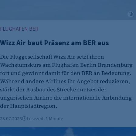
etracker GmbH
Zweck:
A
Es erlaubt eTracker Cookies zu setzen.
FLUGHAFEN BER
Cookie Laufzeit:
480 Tage
Wizz Air baut Präsenz am BER aus
etracker Analytics
Die Fluggesellschaft Wizz Air setzt ihren
Name:
Wachstumskurs am Flughafen Berlin Brandenburg
isSdEnabled
fort und gewinnt damit für den BER an Bedeutung.
Während andere Airlines ihr Angebot reduzieren,
Anbieter:
etracker GmbH
stärkt der Ausbau des Streckennetzes der
ungarischen Airline die internationale Anbindung
Zweck:
der Hauptstadtregion.
Erkennung, ob bei dem Besucher die
Scrolltiefe gemessen wird.
23.07.2026
Lesezeit: 1 Minute
Cookie Laufzeit:
Bienvenue Air Canada - Neue Langstreckenverbindung von 
24 Std.