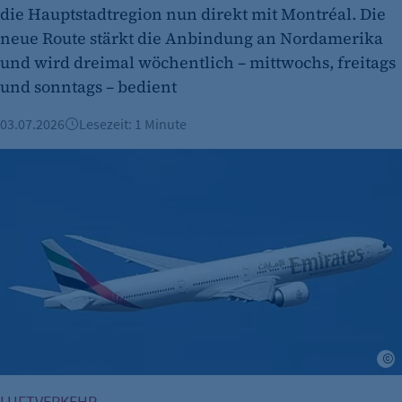
die Hauptstadtregion nun direkt mit Montréal. Die
neue Route stärkt die Anbindung an Nordamerika
und wird dreimal wöchentlich – mittwochs, freitags
und sonntags – bedient
03.07.2026
Lesezeit: 1 Minute
IHKs begrüßen Emirates-Pläne für tägliche BER-Verbindung
A
LUFTVERKEHR