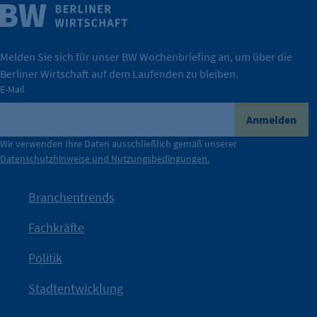
Weitere Infos
Wirtschaft.
IHK Berlin. Offizieller Unterstützer der Berliner
Melden Sie sich für unser BW Wochenbriefing an, um über die
Berliner Wirtschaft auf dem Laufenden zu bleiben.
tatsächlich unterstützt.
E-Mail
konkret bedeutet – und wie die IHK Berlin Unternehmen
Durch ihre Perspektiven wird deutlich, was der Claim
Anmelden
der Berliner Wirtschaft.
Wir verwenden Ihre Daten ausschließlich gemäß unserer
Datenschutzhinweise und Nutzungsbedingungen.
Die Unternehmer stehen stellvertretend für die Vielfalt
mit Haltung.
Branchentrends
Jetzt löst die Kammer diese Frage auf – klar, sichtbar und
Fachkräfte
angestoßen.
Politik
IHK?“
wurde bewusst Neugier geweckt und Gespräche
Kampagne der IHK Berlin in die nächste Stufe. Mit
„WTF is
Stadtentwicklung
Nach einer aufmerksamkeitsstarken Teaserphase geht die