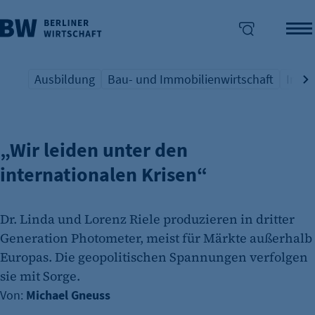
Ausbildung
Bau- und Immobilienwirtschaft
Indus
AUSSENWIRTSCHAFT
Übersicht Schlagwort
Übersicht Schlagwort
Übers
enü überspringen
„Wir leiden unter den
internationalen Krisen“
Dr. Linda und Lorenz Riele produzieren in dritter
Generation Photometer, meist für Märkte außerhalb
Europas. Die geopolitischen Spannungen verfolgen
sie mit Sorge.
Von:
Michael Gneuss