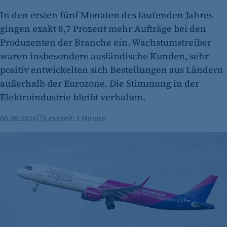
In den ersten fünf Monaten des laufenden Jahres
etracker Analytics
gingen exakt 8,7 Prozent mehr Aufträge bei den
Produzenten der Branche ein. Wachstumstreiber
Name:
et_oi_v2
waren insbesondere ausländische Kunden, sehr
positiv entwickelten sich Bestellungen aus Ländern
Anbieter:
außerhalb der Eurozone. Die Stimmung in der
etracker GmbH
Elektroindustrie bleibt verhalten.
Zweck:
Cookie Erkennung
06.08.2026
Lesezeit: 1 Minute
Cookie Laufzeit:
Wizz Air baut Präsenz am BER aus
2 Jahre
etracker Analytics
Name:
et_allow_cookies
Anbieter: