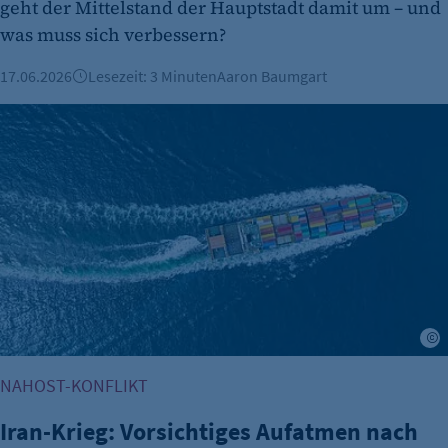
geht der Mittelstand der Hauptstadt damit um – und
was muss sich verbessern?
17.06.2026
Lesezeit: 3 Minuten
Aaron Baumgart
Iran-Krieg: Vorsichtiges Aufatmen nach erster Einigung
A
NAHOST-KONFLIKT
Iran-Krieg: Vorsichtiges Aufatmen nach