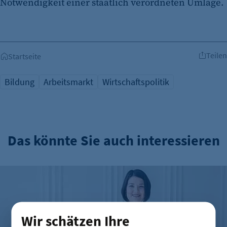
Notwendigkeit einer staatlich verordneten Umlage.
Teilen
Startseite
Bildung
Arbeitsmarkt
Wirtschaftspolitik
Das könnte Sie auch interessieren
Mut zur Nachfolge: Wenn sich Tradition und Innovation tref
Wir schätzen Ihre