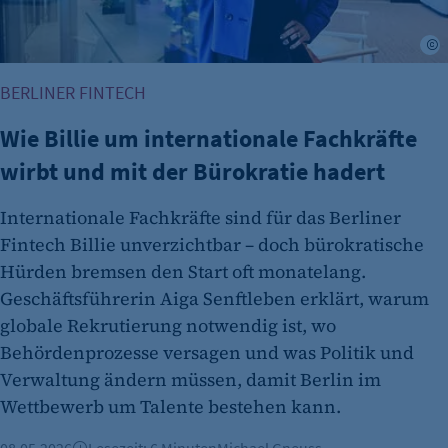
Zweck:
A
Dieser Cookie speichert die ausgewählten
Einverständnis-Optionen des Benutzers
BERLINER FINTECH
Cookie Laufzeit:
Wie Billie um internationale Fachkräfte
1 Jahr
wirbt und mit der Bürokratie hadert
Internationale Fachkräfte sind für das Berliner
Fintech Billie unverzichtbar – doch bürokratische
Hürden bremsen den Start oft monatelang.
Geschäftsführerin Aiga Senftleben erklärt, warum
globale Rekrutierung notwendig ist, wo
etracker Analytics
Behördenprozesse versagen und was Politik und
Verwaltung ändern müssen, damit Berlin im
Name:
Wettbewerb um Talente bestehen kann.
et_oi_v2
Anbieter:
08.05.2026
Lesezeit: 6 Minuten
Michael Gneuss