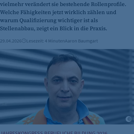
vielmehr verändert sie bestehende Rollenprofile.
etracker Analytics
Welche Fähigkeiten jetzt wirklich zählen und
Name:
warum Qualifizierung wichtiger ist als
isSdEnabled
Stellenabbau, zeigt ein Blick in die Praxis.
Anbieter:
29.04.2026
Lesezeit: 4 Minuten
Aaron Baumgart
etracker GmbH
Bob Hanning im Interview: „Ich akzeptiere um mich herum au
Zweck:
Erkennung, ob bei dem Besucher die
Scrolltiefe gemessen wird.
Cookie Laufzeit:
24 Std.
p
JAHRESKONGRESS BERUFLICHE BILDUNG 2026