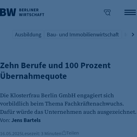
Ausbildung
Bau- und Immobilienwirtschaft
Indus
AUSBILDUNG AUS ÜBERZEUGUNG
Übersicht Schlagwort
Übersicht Schlagwort
Übers
enü überspringen
Zehn Berufe und 100 Prozent
Übernahmequote
Die Klosterfrau Berlin GmbH engagiert sich
vorbildlich beim Thema Fachkräftenachwuchs.
Dafür würde das Unternehmen auch ausgezeichnet.
Von:
Jens Bartels
Teilen
16.05.2025
Lesezeit:
3 Minuten