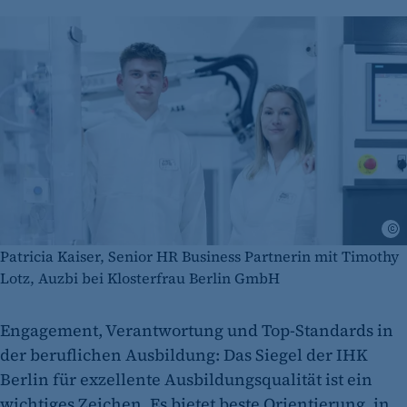
A
Patricia Kaiser, Senior HR Business Partnerin mit Timothy
Lotz, Auzbi bei Klosterfrau Berlin GmbH
Engagement, Verantwortung und Top-Standards in
der beruflichen Ausbildung: Das Siegel der IHK
Berlin für exzellente Ausbildungsqualität ist ein
wichtiges Zeichen. Es bietet beste Orientierung, in