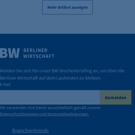
Mehr Artikel anzeigen
Weitere Infos
Wirtschaft.
IHK Berlin. Offizieller Unterstützer der Berliner
Melden Sie sich für unser BW Wochenbriefing an, um über die
Berliner Wirtschaft auf dem Laufenden zu bleiben.
tatsächlich unterstützt.
E-Mail
konkret bedeutet – und wie die IHK Berlin Unternehmen
Durch ihre Perspektiven wird deutlich, was der Claim
Anmelden
der Berliner Wirtschaft.
Wir verwenden Ihre Daten ausschließlich gemäß unserer
Datenschutzhinweise und Nutzungsbedingungen.
Die Unternehmer stehen stellvertretend für die Vielfalt
mit Haltung.
Branchentrends