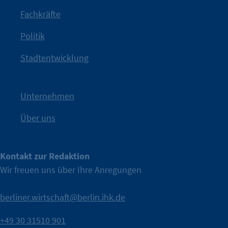
Jetzt löst die Kammer diese Frage auf – klar, sichtbar und
Fachkräfte
angestoßen.
Politik
IHK?“
wurde bewusst Neugier geweckt und Gespräche
Kampagne der IHK Berlin in die nächste Stufe. Mit
„WTF is
Stadtentwicklung
Nach einer aufmerksamkeitsstarken Teaserphase geht die
IHK Berlin. Offizieller Unterstützer der Berliner Wirtschaft.
Unternehmen
Über uns
Kontakt zur Redaktion
Wir freuen uns über Ihre Anregungen
berliner.wirtschaft@berlin.ihk.de
+49 30 31510 901