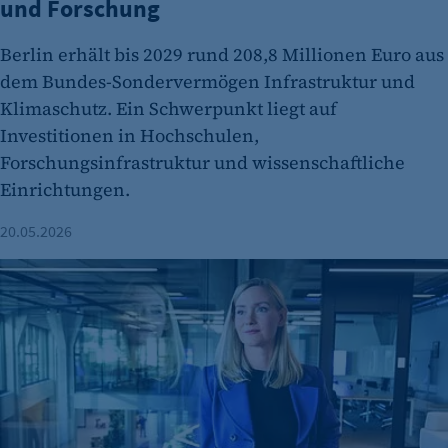
und Forschung
fe_typo_user
Berlin erhält bis 2029 rund 208,8 Millionen Euro aus
Name:
dem Bundes-Sondervermögen Infrastruktur und
fe_typo_user
Klimaschutz. Ein Schwerpunkt liegt auf
Anbieter:
Investitionen in Hochschulen,
CMS TYPO3
Forschungsinfrastruktur und wissenschaftliche
Zweck:
Einrichtungen.
Session-Cookie für die Verwaltung von
20.05.2026
Benutzer-Sessions (z. B. bei Login, Umfrage
oder Formularen). Wird auch bei Caching zur
Wie Billie um internationale Fachkräfte wirbt und mit der B
Identifizierung verwendet.
Cookie Laufzeit:
Session
Cookie Consent
Name:
cookie_consent