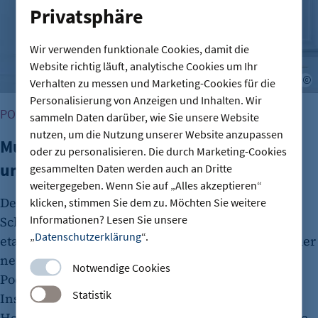
Privatsphäre
Wir verwenden funktionale Cookies, damit die
Website richtig läuft, analytische Cookies um Ihr
T
Verhalten zu messen und Marketing-Cookies für die
Personalisierung von Anzeigen und Inhalten. Wir
PODCAST: BUSINESSZYKLEN, WENN MUT ANKLOPFT
sammeln Daten darüber, wie Sie unsere Website
nutzen, um die Nutzung unserer Website anzupassen
Mut zur Nachfolge: Wenn sich Tradition
oder zu personalisieren. Die durch Marketing-Cookies
und Innovation treffen
gesammelten Daten werden auch an Dritte
weitergegeben. Wenn Sie auf „Alles akzeptieren“
Der Duden begleitet Generationen von
klicken, stimmen Sie dem zu. Möchten Sie weitere
Informationen? Lesen Sie unsere
Schüler*innen und Erwachsenen. Doch auch
„
Datenschutzerklärung
“.
etablierte Unternehmen müssen sich immer wieder
neu erfinden. Laura Maria Schmidt spricht im
Notwendige Cookies
Podcast darüber, wie sie die Zukunft der Duden
Statistik
Institute für Lerntherapie gestaltet und welche
Herausforderungen eine Unternehmensnachfolge