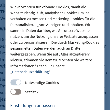
ab September eine intensive Vorbereitung mit
Wir verwenden funktionale Cookies, damit die
Theorie- und Praxis-Trainings ein- bis zweimal pro
Website richtig läuft, analytische Cookies um Ihr
Woche abends nach der Arbeit.
Verhalten zu messen und Marketing-Cookies für die
Personalisierung von Anzeigen und Inhalten. Wir
Wie werden diese Angebote angenommen?
sammeln Daten darüber, wie Sie unsere Website
nutzen, um die Nutzung unserer Website anzupassen
Dorothee Frankenstein: Das ist sehr gemischt.
oder zu personalisieren. Die durch Marketing-Cookies
Manche finden das ganz toll und nehmen das sehr
gesammelten Daten werden auch an Dritte
begeistert an. Andere meinen, dass sie das nicht
weitergegeben. Wenn Sie auf „Alles akzeptieren“
brauchen. Da machen wir auch erst Druck, wenn
klicken, stimmen Sie dem zu. Möchten Sie weitere
wir sehen, dass die Prüfungen gefährdet sind. Wir
Informationen? Lesen Sie unsere
„
Datenschutzerklärung
“.
setzen grundsätzlich auf Eigenverantwortung. Hilfe
leisten wir auch, wenn es zu persönlichen
Notwendige Cookies
Problemen kommt. Wenn die für uns zu groß sind,
Statistik
suchen wir geeignete Ansprechpartner. Wenn aber
jemand einen Coach nicht in Anspruch nehmen
Einstellungen anpassen
möchte, können wir ihn nicht zwingen.