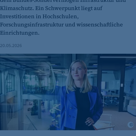
Klimaschutz. Ein Schwerpunkt liegt auf
Investitionen in Hochschulen,
Forschungsinfrastruktur und wissenschaftliche
Einrichtungen.
20.05.2026
Wie Billie um internationale Fachkräfte wirbt und mit der B
A