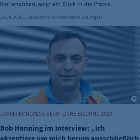
Stellenabbau, zeigt ein Blick in die Praxis.
29.04.2026
Lesezeit: 4 Minuten
Aaron Baumgart
Bob Hanning im Interview: „Ich akzeptiere um mich herum au
p
JAHRESKONGRESS BERUFLICHE BILDUNG 2026
Bob Hanning im Interview: „Ich
akzeptiere um mich herum ausschließlich