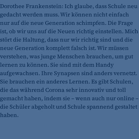
Dorothee Frankenstein: Ich glaube, dass Schule neu
Dieser Cookie speichert die ausgewählten
Einverständnis-Optionen des Benutzers
gedacht werden muss. Wir können nicht einfach
nur auf die neue Generation schimpfen. Die Frage
Cookie Laufzeit:
ist, ob wir uns auf die Neuen richtig einstellen. Mich
1 Jahr
stört die Haltung, dass nur wir richtig sind und die
neue Generation komplett falsch ist. Wir müssen
verstehen, was junge Menschen brauchen, um gut
lernen zu können. Sie sind mit dem Handy
aufgewachsen. Ihre Synapsen sind anders vernetzt.
Sie brauchen ein anderes Lernen. Es gibt Schulen,
die das während Corona sehr innovativ und toll
etracker Analytics
gemacht haben, indem sie – wenn auch nur online –
die Schüler abgeholt und Schule spannend gestaltet
Name:
et_oi_v2
haben.
Anbieter:
etracker GmbH