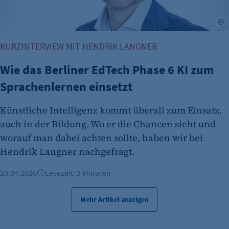
M
KURZINTERVIEW MIT HENDRIK LANGNER
Wie das Berliner EdTech Phase 6 KI zum
Sprachenlernen einsetzt
Künstliche Intelligenz kommt überall zum Einsatz,
auch in der Bildung. Wo er die Chancen sieht und
worauf man dabei achten sollte, haben wir bei
Hendrik Langner nachgefragt.
20.04.2026
Lesezeit: 2 Minuten
Mehr Artikel anzeigen