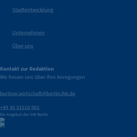
Kampagne der IHK Berlin in die nächste Stufe. Mit
„WTF is
Stadtentwicklung
Nach einer aufmerksamkeitsstarken Teaserphase geht die
IHK Berlin. Offizieller Unterstützer der Berliner Wirtschaft.
Unternehmen
Über uns
Kontakt zur Redaktion
Wir freuen uns über Ihre Anregungen
berliner.wirtschaft@berlin.ihk.de
+49 30 31510 901
Ein Angebot der IHK Berlin