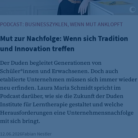
Name:
T
isSdEnabled
PODCAST: BUSINESSZYKLEN, WENN MUT ANKLOPFT
Anbieter:
etracker GmbH
Mut zur Nachfolge: Wenn sich Tradition
Zweck:
und Innovation treffen
Erkennung, ob bei dem Besucher die
Scrolltiefe gemessen wird.
Der Duden begleitet Generationen von
Cookie Laufzeit:
Schüler*innen und Erwachsenen. Doch auch
24 Std.
etablierte Unternehmen müssen sich immer wieder
neu erfinden. Laura Maria Schmidt spricht im
Podcast darüber, wie sie die Zukunft der Duden
Institute für Lerntherapie gestaltet und welche
Herausforderungen eine Unternehmensnachfolge
mit sich bringt.
12.06.2026
Fabian Nestler