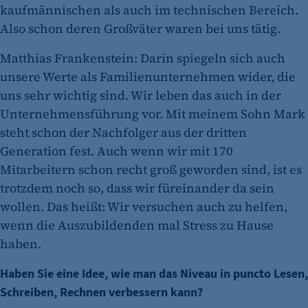
kaufmännischen als auch im technischen Bereich.
Name:
Also schon deren Großväter waren bei uns tätig.
fe_typo_user
Matthias Frankenstein: Darin spiegeln sich auch
Anbieter:
CMS TYPO3
unsere Werte als Familienunternehmen wider, die
uns sehr wichtig sind. Wir leben das auch in der
Zweck:
Unternehmensführung vor. Mit meinem Sohn Mark
Session-Cookie für die Verwaltung von
steht schon der Nachfolger aus der dritten
Benutzer-Sessions (z. B. bei Login, Umfrage
Generation fest. Auch wenn wir mit 170
oder Formularen). Wird auch bei Caching zur
Identifizierung verwendet.
Mitarbeitern schon recht groß geworden sind, ist es
trotzdem noch so, dass wir füreinander da sein
Cookie Laufzeit:
wollen. Das heißt: Wir versuchen auch zu helfen,
Session
wenn die Auszubildenden mal Stress zu Hause
Cookie Consent
haben.
Name:
Haben Sie eine Idee, wie man das Niveau in puncto Lesen,
cookie_consent
Schreiben, Rechnen verbessern kann?
Zweck: