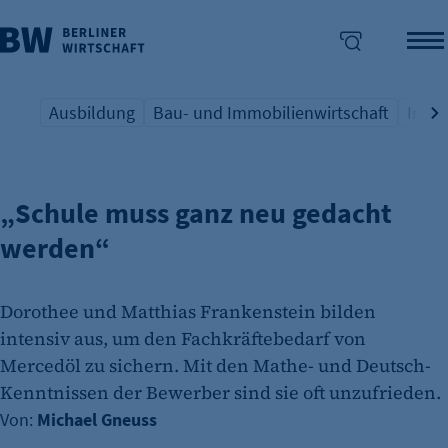
Ausbildung
Bau- und Immobilienwirtschaft
Indus
UNTERNEHMER ZU BILDUNGSDEFIZITEN
Übersicht Schlagwort
Übersicht Schlagwort
Übers
enü überspringen
„Schule muss ganz neu gedacht
werden“
Dorothee und Matthias Frankenstein bilden
intensiv aus, um den Fachkräftebedarf von
Mercedöl zu sichern. Mit den Mathe- und Deutsch-
Kenntnissen der Bewerber sind sie oft unzufrieden.
Von:
Michael Gneuss