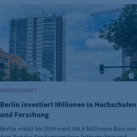
Berlin investiert Millionen in Hochschulen und Forschung
A
WISSENSCHAFT
Berlin investiert Millionen in Hochschulen
und Forschung
Berlin erhält bis 2029 rund 208,8 Millionen Euro aus
dem Bundes-Sondervermögen Infrastruktur und