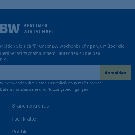
Weitere Infos
Wirtschaft.
IHK Berlin. Offizieller Unterstützer der Berliner
Melden Sie sich für unser BW Wochenbriefing an, um über die
Berliner Wirtschaft auf dem Laufenden zu bleiben.
tatsächlich unterstützt.
E-Mail
konkret bedeutet – und wie die IHK Berlin Unternehmen
Durch ihre Perspektiven wird deutlich, was der Claim
Anmelden
der Berliner Wirtschaft.
Wir verwenden Ihre Daten ausschließlich gemäß unserer
Datenschutzhinweise und Nutzungsbedingungen.
Die Unternehmer stehen stellvertretend für die Vielfalt
mit Haltung.
Branchentrends
Jetzt löst die Kammer diese Frage auf – klar, sichtbar und
Fachkräfte
angestoßen.
Politik
IHK?“
wurde bewusst Neugier geweckt und Gespräche